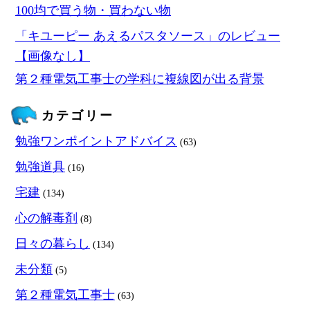
100均で買う物・買わない物
「キユーピー あえるパスタソース」のレビュー
【画像なし】
第２種電気工事士の学科に複線図が出る背景
カテゴリー
勉強ワンポイントアドバイス
(63)
勉強道具
(16)
宅建
(134)
心の解毒剤
(8)
日々の暮らし
(134)
未分類
(5)
第２種電気工事士
(63)