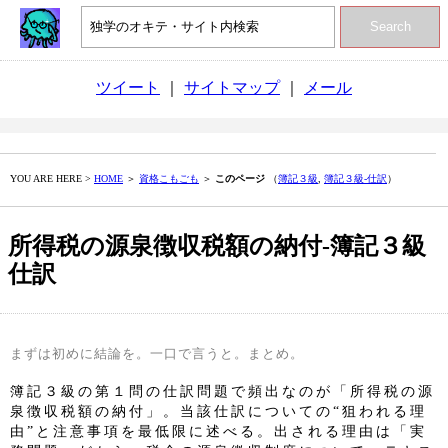
Search
ツイート
｜
サイトマップ
｜
メール
YOU ARE HERE >
HOME
＞
資格こもごも
＞
このページ
（
簿記３級
,
簿記３級‐仕訳
）
所得税の源泉徴収税額の納付‐簿記３級
仕訳
まずは初めに結論を。一口で言うと。まとめ。
簿記３級の第１問の仕訳問題で頻出なのが「所得税の源
泉徴収税額の納付」。当該仕訳についての“狙われる理
由”と注意事項を最低限に述べる。出される理由は「実