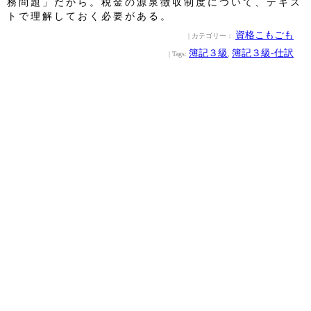
務問題」だから。税金の源泉徴収制度について、テキス
トで理解しておく必要がある。
資格こもごも
| カテゴリー：
簿記３級
簿記３級‐仕訳
| Tags:
,