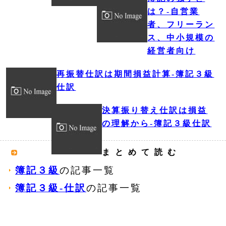
は？‐自営業
者、フリーラン
ス、中小規模の
経営者向け
再振替仕訳は期間損益計算‐簿記３級
仕訳
決算振り替え仕訳は損益
の理解から‐簿記３級仕訳
まとめて読む
簿記３級
の記事一覧
簿記３級‐仕訳
の記事一覧