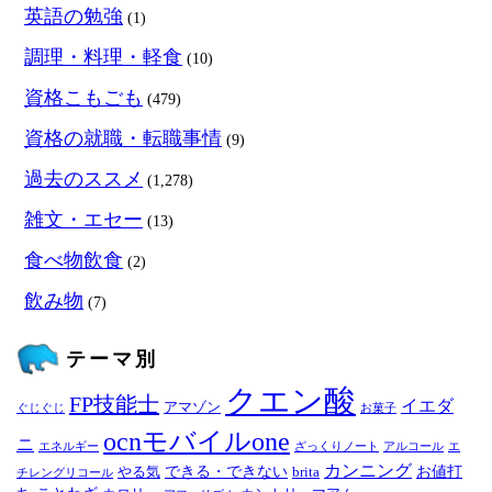
英語の勉強
(1)
調理・料理・軽食
(10)
資格こもごも
(479)
資格の就職・転職事情
(9)
過去のススメ
(1,278)
雑文・エセー
(13)
食べ物飲食
(2)
飲み物
(7)
テーマ別
クエン酸
FP技能士
イエダ
アマゾン
ぐじぐじ
お菓子
ocnモバイルone
ニ
エネルギー
ざっくりノート
アルコール
エ
カンニング
できる・できない
お値打
やる気
brita
チレングリコール