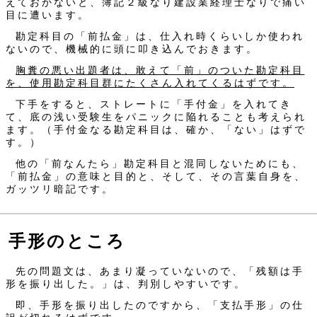
えておかないと、簿記２級なり建設業経理士なりで痛い
目に遭います。
勘定科目の「前払金」は、仕入れ時くらいしか使われ
ないので、機械的に頭に叩き込んでおきます。
胸糞の悪い出題者は、敢えて「前」のついた勘定科目
を、使用勘定科目群にたくさん入れてくるはずです。
下手をすると、ストレートに「手付金」を入れてき
て、底の浅い受験生をパニックに陥れることも考えられ
ます。（手付金なる勘定科目は、確か、「ない」はずで
す。）
他の「前なんたら」勘定科目と混同しないためにも、
「前払金」の意味と目的と、そして、その言葉自身を、
ガッツリ暗記です。
手形のところ
先の問題文は、あまり凝っていないので、「残額は手
形を振り出した。」は、判別しやすいです。
即、手形を振り出したのですから、「支払手形」の仕