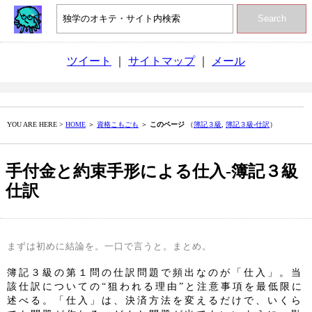
Search
ツイート
｜
サイトマップ
｜
メール
YOU ARE HERE >
HOME
＞
資格こもごも
＞
このページ
（
簿記３級
,
簿記３級‐仕訳
）
手付金と約束手形による仕入‐簿記３級
仕訳
まずは初めに結論を。一口で言うと。まとめ。
簿記３級の第１問の仕訳問題で頻出なのが「仕入」。当
該仕訳についての“狙われる理由”と注意事項を最低限に
述べる。「仕入」は、決済方法を変えるだけで、いくら