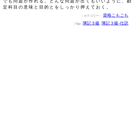
でも問題が作れる。どんな問題が出てもいいように、勘
定科目の意味と目的とをしっかり押えておく。
資格こもごも
| カテゴリー：
簿記３級
簿記３級‐仕訳
| Tags:
,