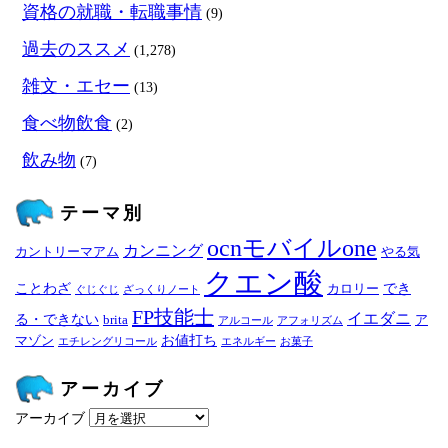
資格の就職・転職事情
(9)
過去のススメ
(1,278)
雑文・エセー
(13)
食べ物飲食
(2)
飲み物
(7)
テーマ別
ocnモバイルone
カンニング
カントリーマアム
やる気
クエン酸
ことわざ
でき
カロリー
ぐじぐじ
ざっくりノート
FP技能士
イエダニ
る・できない
brita
ア
アルコール
アフォリズム
お値打ち
マゾン
エチレングリコール
エネルギー
お菓子
アーカイブ
アーカイブ