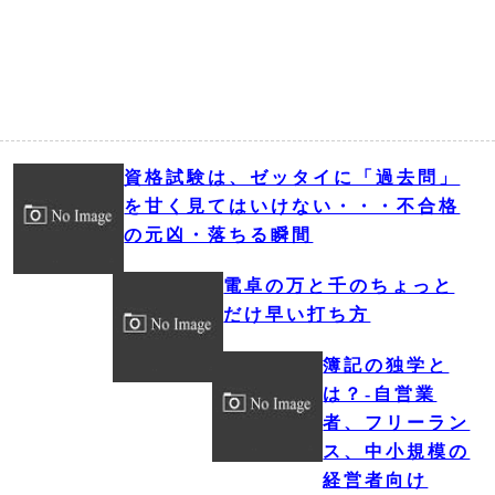
資格試験は、ゼッタイに「過去問」
を甘く見てはいけない・・・不合格
の元凶・落ちる瞬間
電卓の万と千のちょっと
だけ早い打ち方
簿記の独学と
は？‐自営業
者、フリーラン
ス、中小規模の
経営者向け