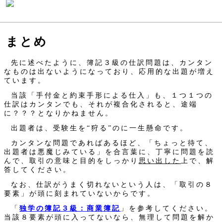
まとめ
先に述べたように、簿記３級の仕訳問題は、カンタン
なものは出ないようになっており、応用的な出題が増え
ています。
当該「手付金と約束手形による仕入」も、１つ１つの
仕訳はカンタンでも、それが複合化されると、途端
に？？？となりかねません。
出題者は、受験生を“狩る”のに一生懸命です。
カンタンな問題であればあるほど、「ちょっと待て、
出題者は悪魔じみている」を合言葉に、丁寧に問題を読
んで、取引の意味と目的をしっかり
思い出した
上で、解
答してください。
なお、仕訳がうまく切れないという人は、「取引の８
要素」が頭に刻まれていないからです。
「
独学の簿記３級：商業簿記
」を参考してください。
当該８要素が頭に入ってないなら、無理して問題を解か