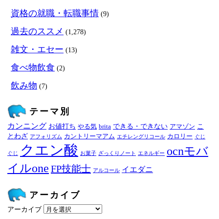
資格の就職・転職事情
(9)
過去のススメ
(1,278)
雑文・エセー
(13)
食べ物飲食
(2)
飲み物
(7)
テーマ別
カンニング
お値打ち
できる・できない
こ
やる気
brita
アマゾン
とわざ
カントリーマアム
カロリー
アフォリズム
エチレングリコール
ぐじ
クエン酸
ocnモバ
ぐじ
お菓子
ざっくりノート
エネルギー
イルone
FP技能士
イエダニ
アルコール
アーカイブ
アーカイブ