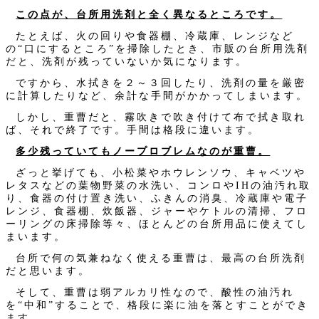
この点が、台所用洗剤と全く異なるところです。
たとえば、火の回りや食器棚、冷蔵庫、レンジなど
の“口にするところ”を掃除したとき、市販の台所用洗剤
だと、洗剤が残っていないか気になります。
ですから、水拭きを２～３回したり、洗剤の量を厳密
に計算したりなど、余計な手間がかかってしまいます。
しかし、重曹だと、霧吹きで吹き付けて布で拭き取れ
ば、それで終了です。手間は格段に違います。
多少残っていてもノープロブレムなのが重曹。
ざっと挙げても、小松菜やホウレンソウ、キャベツや
レタスなどの葉物野菜の水洗い、コンロやIHの油汚れ取
り、食器の付け置き洗い、ふきんの消臭、冷蔵庫や電子
レンジ、食器棚、炊飯器、ジャーやケトルの清掃、フロ
ーリングの床掃除等々、ほとんどの台所用品に使えてし
まいます。
台所で何の気兼ねなく使える重曹は、最高の台所洗剤
だと思います。
そして、重曹は弱アルカリ性なので、酸性の油汚れ
を“中和”することで、格段に楽に油を落とすことができ
ます。