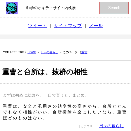
Search
ツイート
｜
サイトマップ
｜
メール
YOU ARE HERE >
HOME
＞
日々の暮らし
＞
このページ
（
重曹
）
重曹と台所は、抜群の相性
まずは初めに結論を。一口で言うと。まとめ。
重曹は、安全と汎用さの効率性の高さから、台所ととん
でもなく相性がいい。台所掃除を楽にしたいなら、重曹
ほどのものはない。
日々の暮らし
| カテゴリー：