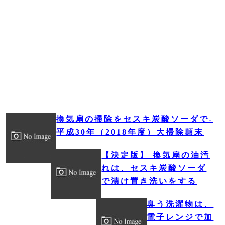
換気扇の掃除をセスキ炭酸ソーダで‐
平成30年（2018年度）大掃除顛末
【決定版】 換気扇の油汚
れは、セスキ炭酸ソーダ
で漬け置き洗いをする
臭う洗濯物は、
電子レンジで加