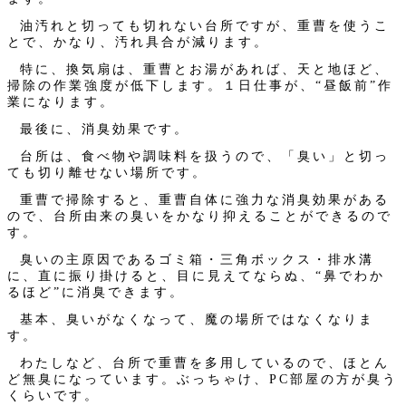
油汚れと切っても切れない台所ですが、重曹を使うこ
とで、かなり、汚れ具合が減ります。
特に、換気扇は、重曹とお湯があれば、天と地ほど、
掃除の作業強度が低下します。１日仕事が、“昼飯前”作
業になります。
最後に、消臭効果です。
台所は、食べ物や調味料を扱うので、「臭い」と切っ
ても切り離せない場所です。
重曹で掃除すると、重曹自体に強力な消臭効果がある
ので、台所由来の臭いをかなり抑えることができるので
す。
臭いの主原因であるゴミ箱・三角ボックス・排水溝
に、直に振り掛けると、目に見えてならぬ、“鼻でわか
るほど”に消臭できます。
基本、臭いがなくなって、魔の場所ではなくなりま
す。
わたしなど、台所で重曹を多用しているので、ほとん
ど無臭になっています。ぶっちゃけ、PC部屋の方が臭う
くらいです。