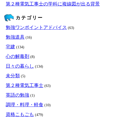
第２種電気工事士の学科に複線図が出る背景
カテゴリー
勉強ワンポイントアドバイス
(63)
勉強道具
(16)
宅建
(134)
心の解毒剤
(8)
日々の暮らし
(134)
未分類
(5)
第２種電気工事士
(63)
英語の勉強
(1)
調理・料理・軽食
(10)
資格こもごも
(479)