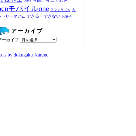
お値打ち
ことわざ
brita
ocnモバイルone
カ
アフォリズム
できる・できない
ントリーマアム
お菓子
アーカイブ
アーカイブ
ets by dokugaku_kurage