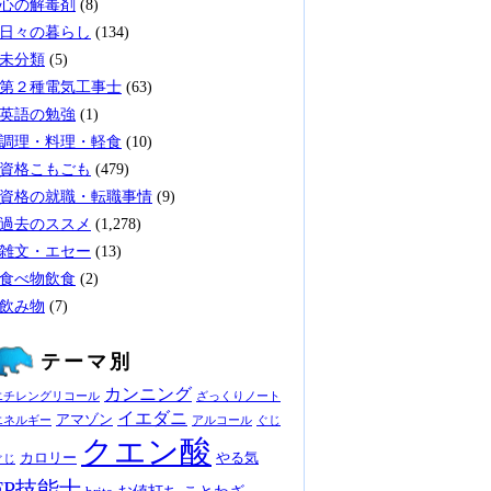
心の解毒剤
(8)
日々の暮らし
(134)
未分類
(5)
第２種電気工事士
(63)
英語の勉強
(1)
調理・料理・軽食
(10)
資格こもごも
(479)
資格の就職・転職事情
(9)
過去のススメ
(1,278)
雑文・エセー
(13)
食べ物飲食
(2)
飲み物
(7)
テーマ別
カンニング
エチレングリコール
ざっくりノート
イエダニ
アマゾン
エネルギー
アルコール
ぐじ
クエン酸
カロリー
やる気
ぐじ
FP技能士