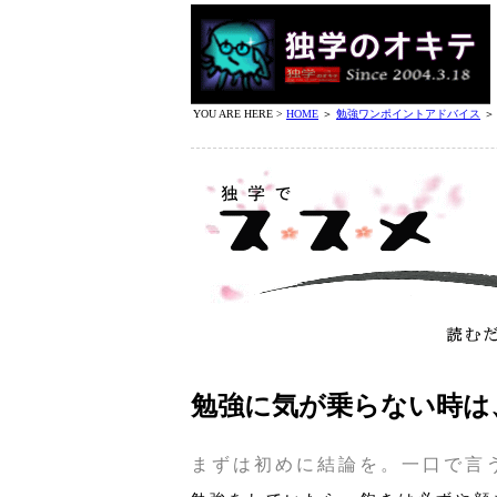
YOU ARE HERE >
HOME
＞
勉強ワンポイントアドバイス
勉強に気が乗らない時は
まずは初めに結論を。一口で言