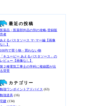
最近の投稿
医薬品・医薬部外品の別の攻略‐登録販
売者
あえるパスタソース マ･マー編【画像
なし】
100均で買う物・買わない物
「キユーピー あえるパスタソース」の
レビュー【画像なし】
第２種電気工事士の学科に複線図が出
る背景
カテゴリー
勉強ワンポイントアドバイス
(63)
勉強道具
(16)
宅建
(134)