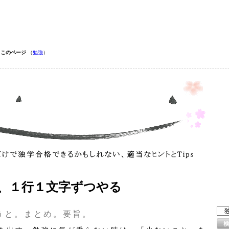
＞
このページ
（
勉強
）
、１行１文字ずつやる
うと。まとめ。要旨。