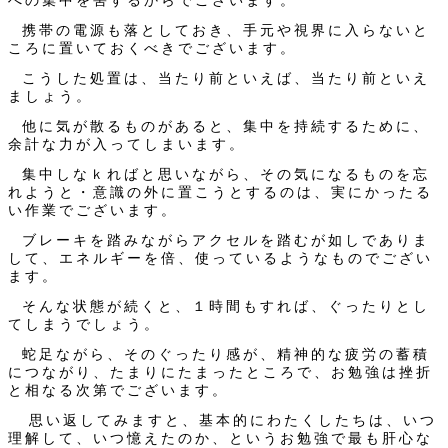
への集中を害するからでございます。
携帯の電源も落としておき、手元や視界に入らないと
ころに置いておくべきでございます。
こうした処置は、当たり前といえば、当たり前といえ
ましょう。
他に気が散るものがあると、集中を持続するために、
余計な力が入ってしまいます。
集中しなｋればと思いながら、その気になるものを忘
れようと・意識の外に置こうとするのは、実にかったる
い作業でございます。
ブレーキを踏みながらアクセルを踏むが如しでありま
して、エネルギーを倍、使っているようなものでござい
ます。
そんな状態が続くと、１時間もすれば、ぐったりとし
てしまうでしょう。
蛇足ながら、そのぐったり感が、精神的な疲労の蓄積
につながり、たまりにたまったところで、お勉強は挫折
と相なる次第でございます。
思い返してみますと、基本的にわたくしたちは、いつ
理解して、いつ憶えたのか、というお勉強で最も肝心な