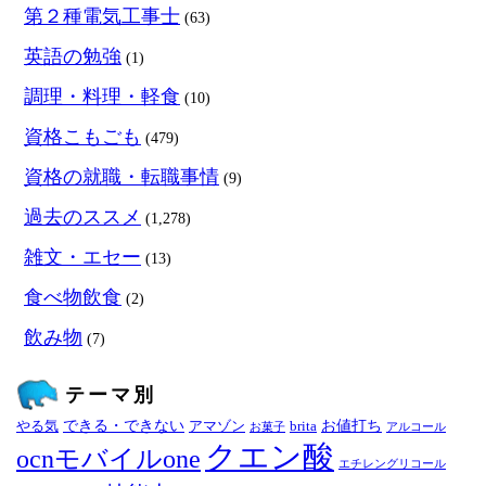
第２種電気工事士
(63)
英語の勉強
(1)
調理・料理・軽食
(10)
資格こもごも
(479)
資格の就職・転職事情
(9)
過去のススメ
(1,278)
雑文・エセー
(13)
食べ物飲食
(2)
飲み物
(7)
テーマ別
できる・できない
お値打ち
やる気
アマゾン
brita
お菓子
アルコール
クエン酸
ocnモバイルone
エチレングリコール