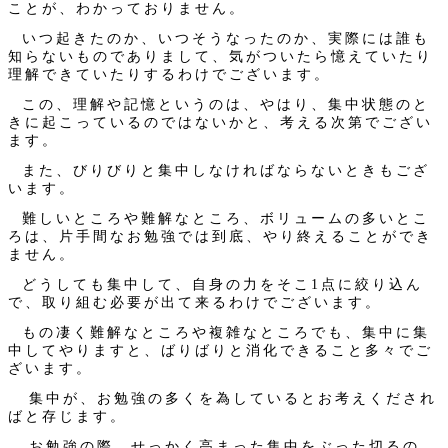
ことが、わかっておりません。
いつ起きたのか、いつそうなったのか、実際には誰も
知らないものでありまして、気がついたら憶えていたり
理解できていたりするわけでございます。
この、理解や記憶というのは、やはり、集中状態のと
きに起こっているのではないかと、考える次第でござい
ます。
また、びりびりと集中しなければならないときもござ
います。
難しいところや難解なところ、ボリュームの多いとこ
ろは、片手間なお勉強では到底、やり終えることができ
ません。
どうしても集中して、自身の力をそこ1点に絞り込ん
で、取り組む必要が出て来るわけでございます。
もの凄く難解なところや複雑なところでも、集中に集
中してやりますと、ばりばりと消化できること多々でご
ざいます。
集中が、お勉強の多くを為しているとお考えくだされ
ばと存じます。
お勉強の際、せっかく高まった集中をぶった切るの