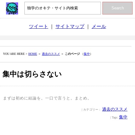
Search
ツイート
｜
サイトマップ
｜
メール
YOU ARE HERE >
HOME
＞
過去のススメ
＞
このページ
（
集中
）
集中は切らさない
まずは初めに結論を。一口で言うと。まとめ。
過去のススメ
| カテゴリー：
集中
| Tags: