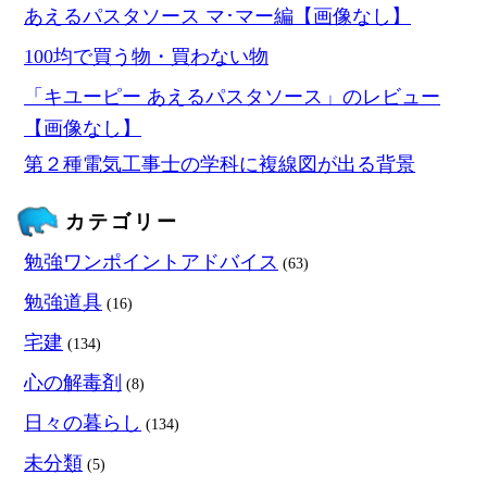
あえるパスタソース マ･マー編【画像なし】
100均で買う物・買わない物
「キユーピー あえるパスタソース」のレビュー
【画像なし】
第２種電気工事士の学科に複線図が出る背景
カテゴリー
勉強ワンポイントアドバイス
(63)
勉強道具
(16)
宅建
(134)
心の解毒剤
(8)
日々の暮らし
(134)
未分類
(5)