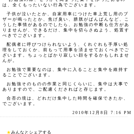
は、全くもったいない行為でございます。
子供が泣いたとか、自家用車につけた車上荒し用のブ
ザーが鳴ったとか、焦げ臭い、膀胱がぱんぱんなど、こ
うした事情があるのでしたら、お勉強の中断も仕方があ
りませんが、できるだけ、集中を切らさぬよう、処置す
べきでございます。
配偶者に呼びつけられないよう、くれぐれも手厚い処
理をしておくか、前もって用事を済ませておくべきでご
ざいます。ちょっとばかり寂しい顔をするかもしれませ
んが。
お勉強で重要なのは、集中に入ることと集中を維持す
ることでございます。
お勉強そのものの作業と同じくらいに、集中は大事で
ありますので、ご配慮くださればと存じます。
合否の境は、どれだけ集中した時間を確保できたか、
でございます。
2010年12月8日 7:16 PM
★
みんなとシェアする