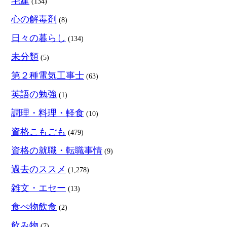
宅建
(134)
心の解毒剤
(8)
日々の暮らし
(134)
未分類
(5)
第２種電気工事士
(63)
英語の勉強
(1)
調理・料理・軽食
(10)
資格こもごも
(479)
資格の就職・転職事情
(9)
過去のススメ
(1,278)
雑文・エセー
(13)
食べ物飲食
(2)
飲み物
(7)