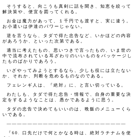
そうすると、向こうも真剣に話を聞き、知恵を絞って
解決策や、便宜を図ってくれる。
お金は魔力があって、１千円でも渡すと、実に違う。
お小遣いは伊達のパワーじゃない。
逆を言うなら、タダで得た忠告など、いかほどの内容
があろうか、といった次第である。
適当に考えたもの、思いつきで言ったもの、いま世の
中で流布されている耳ざわりのいいものをパッケージし
たものばかりであろう。
いざやってみようとするなら、少しも役には立たない
か、それか、判断を危めるものなのである。
フェレンギ人は、『絶対』に、と言い切っている。
わたしも、タダで得た忠告・情報で、自身の重要な決
定をするようなことは、愚かであるように思う。
タダの忠告で決めてもいいのは、晩飯のメニューくら
いである。
———————————————————————
『60. 口先だけで何とかなる時は、絶対ラチナムを使