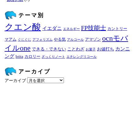
テーマ別
クエン酸
FP技能士
イエダニ
カントリー
エネルギー
ocnモバ
マアム
やる気
アマゾン
ぐじぐじ
アフォリズム
アルコール
イルone
カンニ
できる・できない
ことわざ
お値打ち
お菓子
ング
brita
カロリー
ざっくりノート
エチレングリコール
アーカイブ
アーカイブ