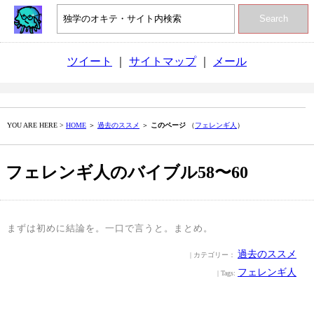
Search
ツイート
｜
サイトマップ
｜
メール
YOU ARE HERE >
HOME
＞
過去のススメ
＞
このページ
（
フェレンギ人
）
フェレンギ人のバイブル58〜60
まずは初めに結論を。一口で言うと。まとめ。
過去のススメ
| カテゴリー：
フェレンギ人
| Tags: