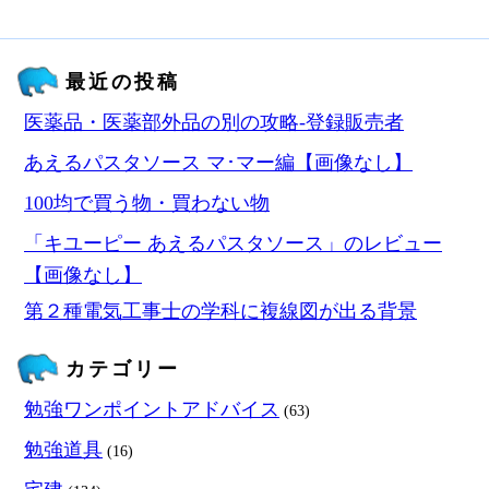
最近の投稿
医薬品・医薬部外品の別の攻略‐登録販売者
あえるパスタソース マ･マー編【画像なし】
100均で買う物・買わない物
「キユーピー あえるパスタソース」のレビュー
【画像なし】
第２種電気工事士の学科に複線図が出る背景
カテゴリー
勉強ワンポイントアドバイス
(63)
勉強道具
(16)