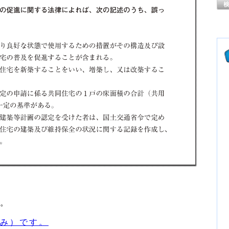
。
み）です。