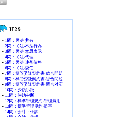
H29
├
1問：民法‐共有
├
2問：民法‐不法行為
├
3問：民法‐意思表示
├
4問：民法‐代理
├
5問：民法‐連帯債務
├
6問：民法‐委任
├
7問：標管委託契約書‐総合問題
├
8問：標管委託契約書‐総合問題
├
9問：標管委託契約書‐問合対応
├
10問：少額訴訟
├
11問：時効中断
├
12問：標準管理規約‐管理費用
├
13問：標準管理規約‐監事
├
14問：会計・仕訳