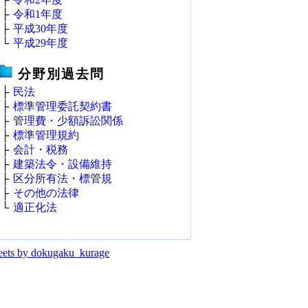
├
令和1年度
├
平成30年度
└
平成29年度
分野別過去問
├
民法
├
標準管理委託契約書
├
管理費・少額訴訟関係
├
標準管理規約
├
会計・税務
├
建築法令・設備維持
├
区分所有法・標管規
├
その他の法律
└
適正化法
ets by dokugaku_kurage