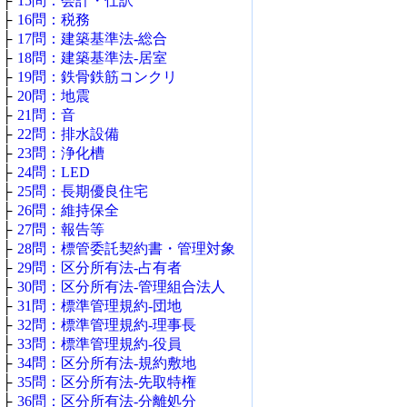
├
15問：会計・仕訳
├
16問：税務
├
17問：建築基準法‐総合
├
18問：建築基準法‐居室
├
19問：鉄骨鉄筋コンクリ
├
20問：地震
├
21問：音
├
22問：排水設備
├
23問：浄化槽
├
24問：LED
├
25問：長期優良住宅
├
26問：維持保全
├
27問：報告等
├
28問：標管委託契約書・管理対象
├
29問：区分所有法‐占有者
├
30問：区分所有法‐管理組合法人
├
31問：標準管理規約‐団地
├
32問：標準管理規約‐理事長
├
33問：標準管理規約‐役員
├
34問：区分所有法‐規約敷地
├
35問：区分所有法‐先取特権
├
36問：区分所有法‐分離処分