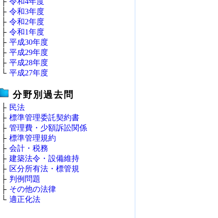
├
令和4年度
├
令和3年度
├
令和2年度
├
令和1年度
├
平成30年度
├
平成29年度
├
平成28年度
└
平成27年度
分野別過去問
├
民法
├
標準管理委託契約書
├
管理費・少額訴訟関係
├
標準管理規約
├
会計・税務
├
建築法令・設備維持
├
区分所有法・標管規
├
判例問題
├
その他の法律
└
適正化法