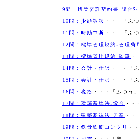
9問：標管委託契約書‐問合
10問：少額訴訟
・・・「ふ
11問：時効中断
・・・「ふ
12問：標準管理規約‐管理費
13問：標準管理規約‐監事
・
14問：会計・仕訳
・・・「
15問：会計・仕訳
・・・「
16問：税務
・・・「ふつう
17問：建築基準法‐総合
・・
18問：建築基準法‐居室
・・
19問：鉄骨鉄筋コンクリ
・
20問：地震
・・・「難」。