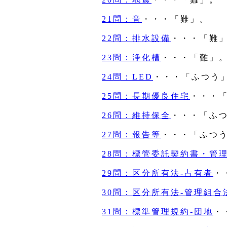
21問：音
・・・「難」。
22問：排水設備
・・・「難
23問：浄化槽
・・・「難」
24問：LED
・・・「ふつう
25問：長期優良住宅
・・・
26問：維持保全
・・・「ふ
27問：報告等
・・・「ふつ
28問：標管委託契約書・管
29問：区分所有法‐占有者
・
30問：区分所有法‐管理組合
31問：標準管理規約‐団地
・