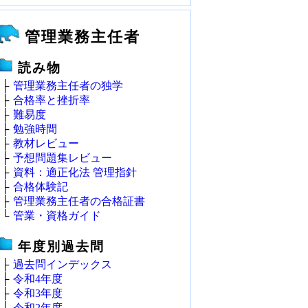
管理業務主任者
読み物
├
管理業務主任者の独学
├
合格率と挫折率
├
難易度
├
勉強時間
├
教材レビュー
├
予想問題集レビュー
├
資料：適正化法 管理指針
├
合格体験記
├
管理業務主任者の合格証書
└
管業・資格ガイド
年度別過去問
├
過去問インデックス
├
令和4年度
├
令和3年度
├
令和2年度