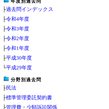
年度別過去問
├
過去問インデックス
├
令和4年度
├
令和3年度
├
令和2年度
├
令和1年度
├
平成30年度
└
平成29年度
分野別過去問
├
民法
├
標準管理委託契約書
├
管理費・少額訴訟関係