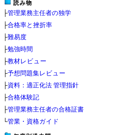
読み物
├
管理業務主任者の独学
├
合格率と挫折率
├
難易度
├
勉強時間
├
教材レビュー
├
予想問題集レビュー
├
資料：適正化法 管理指針
├
合格体験記
├
管理業務主任者の合格証書
└
管業・資格ガイド