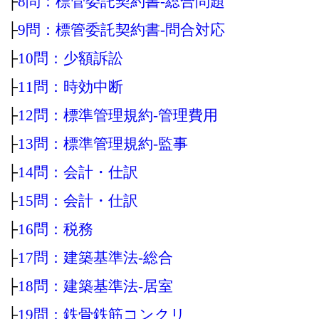
├
8問：標管委託契約書‐総合問題
├
9問：標管委託契約書‐問合対応
├
10問：少額訴訟
├
11問：時効中断
├
12問：標準管理規約‐管理費用
├
13問：標準管理規約‐監事
├
14問：会計・仕訳
├
15問：会計・仕訳
├
16問：税務
├
17問：建築基準法‐総合
├
18問：建築基準法‐居室
├
19問：鉄骨鉄筋コンクリ