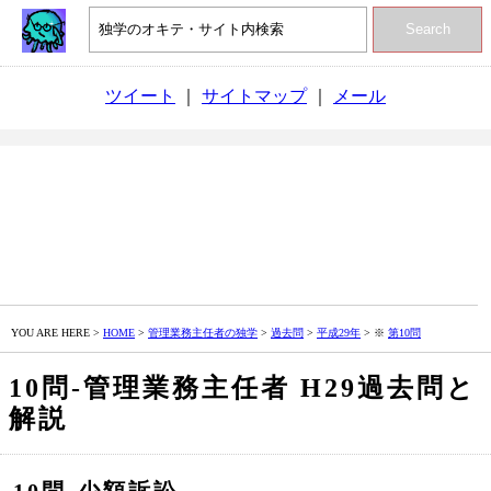
Search
ツイート
｜
サイトマップ
｜
メール
YOU ARE HERE >
HOME
>
管理業務主任者の独学
>
過去問
>
平成29年
> ※
第10問
10問‐管理業務主任者 H29過去問と
解説