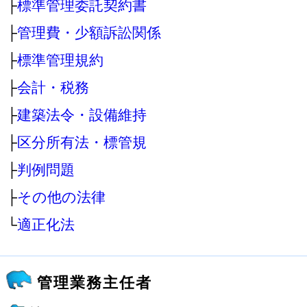
├
標準管理委託契約書
├
管理費・少額訴訟関係
├
標準管理規約
├
会計・税務
├
建築法令・設備維持
├
区分所有法・標管規
├
判例問題
├
その他の法律
└
適正化法
管理業務主任者