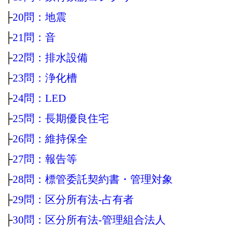
├
20問：地震
├
21問：音
├
22問：排水設備
├
23問：浄化槽
├
24問：LED
├
25問：長期優良住宅
├
26問：維持保全
├
27問：報告等
├
28問：標管委託契約書・管理対象
├
29問：区分所有法‐占有者
├
30問：区分所有法‐管理組合法人