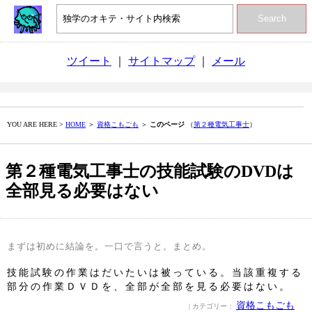
Search
ツイート
｜
サイトマップ
｜
メール
YOU ARE HERE >
HOME
＞
資格こもごも
＞
このページ
（
第２種電気工事士
）
第２種電気工事士の技能試験のDVDは
全部見る必要はない
まずは初めに結論を。一口で言うと。まとめ。
技能試験の作業はだいたいは被っている。当該重複する
部分の作業ＤＶＤを、全部が全部を見る必要はない。
資格こもごも
| カテゴリー：