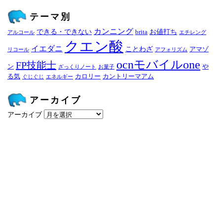
テーマ別
カンニング
できる・できない
お値打ち
brita
アルコール
エチレング
クエン酸
イエダニ
ことわざ
アマゾ
リコール
アフォリズム
ocnモバイルone
FP技能士
ン
や
ざっくりノート
お菓子
る気
カロリー
カントリーマアム
ぐじぐじ
エネルギー
アーカイブ
アーカイブ