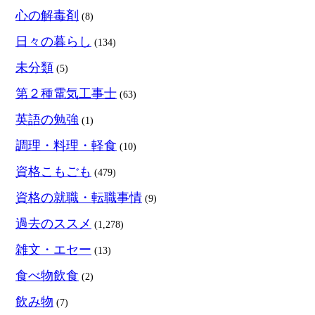
心の解毒剤
(8)
日々の暮らし
(134)
未分類
(5)
第２種電気工事士
(63)
英語の勉強
(1)
調理・料理・軽食
(10)
資格こもごも
(479)
資格の就職・転職事情
(9)
過去のススメ
(1,278)
雑文・エセー
(13)
食べ物飲食
(2)
飲み物
(7)