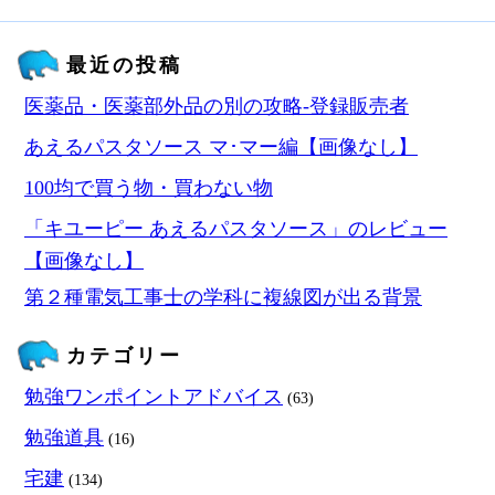
最近の投稿
医薬品・医薬部外品の別の攻略‐登録販売者
あえるパスタソース マ･マー編【画像なし】
100均で買う物・買わない物
「キユーピー あえるパスタソース」のレビュー
【画像なし】
第２種電気工事士の学科に複線図が出る背景
カテゴリー
勉強ワンポイントアドバイス
(63)
勉強道具
(16)
宅建
(134)