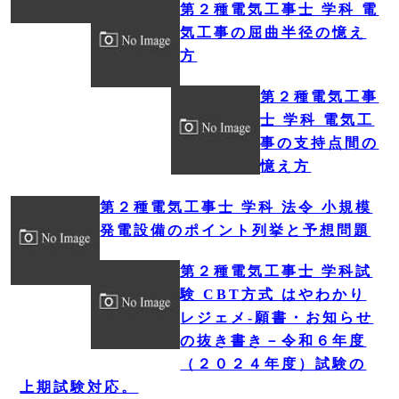
第２種電気工事士 学科 電
気工事の屈曲半径の憶え
方
第２種電気工事
士 学科 電気工
事の支持点間の
憶え方
第２種電気工事士 学科 法令 小規模
発電設備のポイント列挙と予想問題
第２種電気工事士 学科試
験 CBT方式 はやわかり
レジェメ‐願書・お知らせ
の抜き書き－令和６年度
（２０２４年度）試験の
上期試験対応。