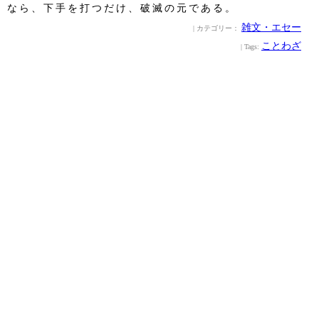
なら、下手を打つだけ、破滅の元である。
雑文・エセー
| カテゴリー：
ことわざ
| Tags: