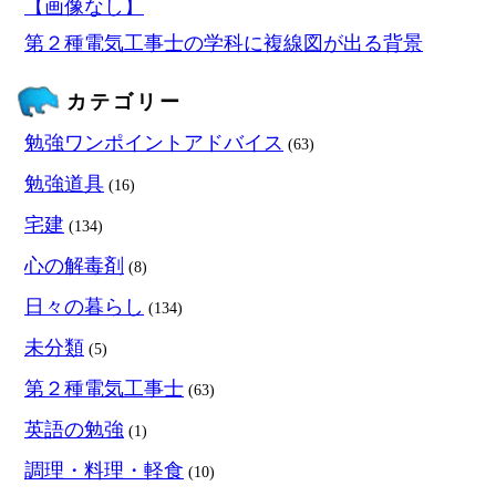
【画像なし】
第２種電気工事士の学科に複線図が出る背景
カテゴリー
勉強ワンポイントアドバイス
(63)
勉強道具
(16)
宅建
(134)
心の解毒剤
(8)
日々の暮らし
(134)
未分類
(5)
第２種電気工事士
(63)
英語の勉強
(1)
調理・料理・軽食
(10)