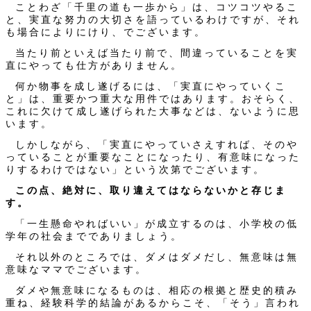
ことわざ「千里の道も一歩から」は、コツコツやるこ
と、実直な努力の大切さを語っているわけですが、それ
も場合によりにけり、でございます。
当たり前といえば当たり前で、間違っていることを実
直にやっても仕方がありません。
何か物事を成し遂げるには、「実直にやっていくこ
と」は、重要かつ重大な用件ではあります。おそらく、
これに欠けて成し遂げられた大事などは、ないように思
います。
しかしながら、「実直にやっていさえすれば、そのや
っていることが重要なことになったり、有意味になった
りするわけではない」という次第でございます。
この点、絶対に、取り違えてはならないかと存じま
す。
「一生懸命やればいい」が成立するのは、小学校の低
学年の社会まででありましょう。
それ以外のところでは、ダメはダメだし、無意味は無
意味なママでございます。
ダメや無意味になるものは、相応の根拠と歴史的積み
重ね、経験科学的結論があるからこそ、「そう」言われ