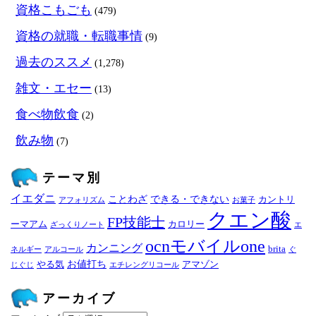
資格こもごも
(479)
資格の就職・転職事情
(9)
過去のススメ
(1,278)
雑文・エセー
(13)
食べ物飲食
(2)
飲み物
(7)
テーマ別
イエダニ
ことわざ
できる・できない
カントリ
アフォリズム
お菓子
クエン酸
FP技能士
ーマアム
カロリー
ざっくりノート
エ
ocnモバイルone
カンニング
brita
ネルギー
アルコール
ぐ
お値打ち
やる気
アマゾン
じぐじ
エチレングリコール
アーカイブ