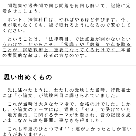
問題集や過去問で同じ問題を何回も解いて、記憶に定
着させましょう。
ホント、法律科目は、やればやるほど伸びます。今、
点が取れなくても、後で取れるようになるので安心して
ください。
ということは、
「法律科目」では点差が開かないとい
うわけで、だからこそ、「常識」や「教養」で点を取る
ことが、試験戦術上、重要になってくるわけです。
本当
の実質的な敵は、後者の方なのです。
思い出めくもの
先に述べたように、わたしの受験した当時、行政書士
には「小論文」が試験科目に課せられていました。
これが当時は大きなヤマ場で、合格の肝でした。しか
し、小論文のテーマには、運良く「ゼミ」で受けていた
「地方自治」に関するテーマが出題され、昔の記憶を思
い出しながら論を展開。事なきを得ました。
これも幸運のひとつです^^；運がよかったとしか言い
ようがありません。