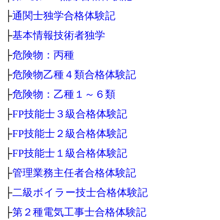
├
通関士独学合格体験記
├
基本情報技術者独学
├
危険物：丙種
├
危険物乙種４類合格体験記
├
危険物：乙種１～６類
├
FP技能士３級合格体験記
├
FP技能士２級合格体験記
├
FP技能士１級合格体験記
├
管理業務主任者合格体験記
├
二級ボイラー技士合格体験記
├
第２種電気工事士合格体験記