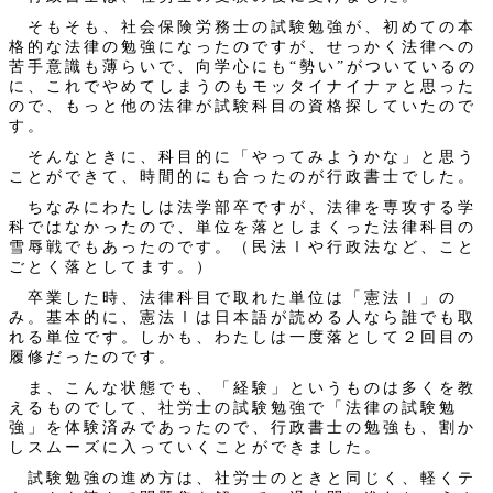
そもそも、社会保険労務士の試験勉強が、初めての本
格的な法律の勉強になったのですが、せっかく法律への
苦手意識も薄らいで、向学心にも“勢い”がついているの
に、これでやめてしまうのもモッタイナイナァと思った
ので、もっと他の法律が試験科目の資格探していたので
す。
そんなときに、科目的に「やってみようかな」と思う
ことができて、時間的にも合ったのが行政書士でした。
ちなみにわたしは法学部卒ですが、法律を専攻する学
科ではなかったので、単位を落としまくった法律科目の
雪辱戦でもあったのです。（民法Ⅰや行政法など、こと
ごとく落としてます。）
卒業した時、法律科目で取れた単位は「憲法Ⅰ」の
み。基本的に、憲法Ⅰは日本語が読める人なら誰でも取
れる単位です。しかも、わたしは一度落として２回目の
履修だったのです。
ま、こんな状態でも、「経験」というものは多くを教
えるものでして、社労士の試験勉強で「法律の試験勉
強」を体験済みであったので、行政書士の勉強も、割か
しスムーズに入っていくことができました。
試験勉強の進め方は、社労士のときと同じく、軽くテ