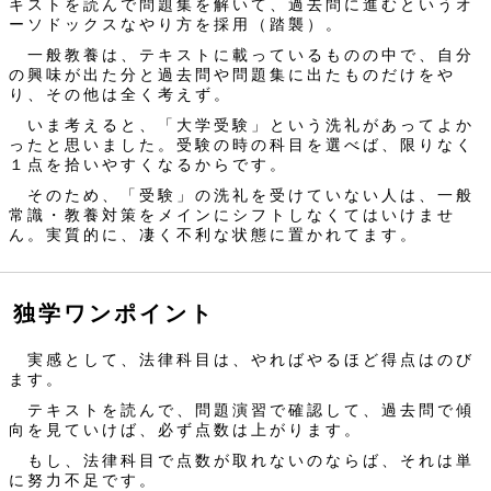
キストを読んで問題集を解いて、過去問に進むというオ
ーソドックスなやり方を採用（踏襲）。
一般教養は、テキストに載っているものの中で、自分
の興味が出た分と過去問や問題集に出たものだけをや
り、その他は全く考えず。
いま考えると、「大学受験」という洗礼があってよか
ったと思いました。受験の時の科目を選べば、限りなく
１点を拾いやすくなるからです。
そのため、「受験」の洗礼を受けていない人は、一般
常識・教養対策をメインにシフトしなくてはいけませ
ん。実質的に、凄く不利な状態に置かれてます。
独学ワンポイント
実感として、法律科目は、やればやるほど得点はのび
ます。
テキストを読んで、問題演習で確認して、過去問で傾
向を見ていけば、必ず点数は上がります。
もし、法律科目で点数が取れないのならば、それは単
に努力不足です。