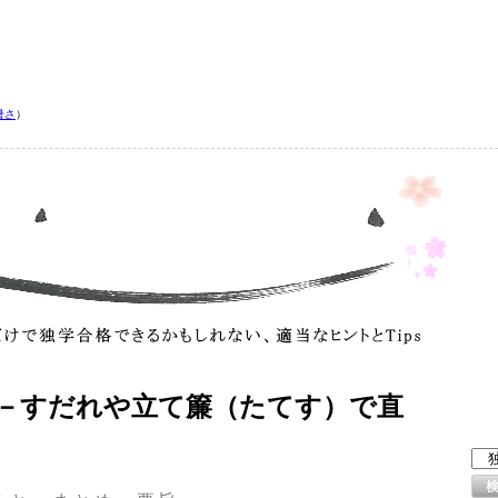
暑さ
）
－すだれや立て簾（たてす）で直