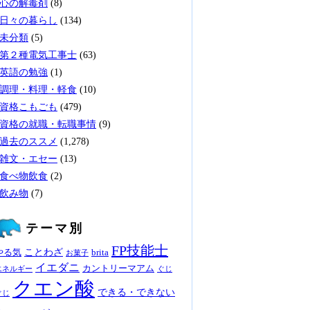
心の解毒剤
(8)
日々の暮らし
(134)
未分類
(5)
第２種電気工事士
(63)
英語の勉強
(1)
調理・料理・軽食
(10)
資格こもごも
(479)
資格の就職・転職事情
(9)
過去のススメ
(1,278)
雑文・エセー
(13)
食べ物飲食
(2)
飲み物
(7)
テーマ別
FP技能士
ことわざ
やる気
brita
お菓子
イエダニ
カントリーマアム
エネルギー
ぐじ
クエン酸
できる・できない
ぐじ