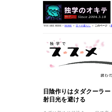
YOU ARE HERE >
HOME
＞
日々の暮らし
＞
このページ
（
日陰作りはタダクーラー
射日光を避ける