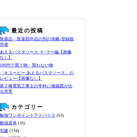
最近の投稿
医薬品・医薬部外品の別の攻略‐登録販
売者
あえるパスタソース マ･マー編【画像
なし】
100均で買う物・買わない物
「キユーピー あえるパスタソース」の
レビュー【画像なし】
第２種電気工事士の学科に複線図が出
る背景
カテゴリー
勉強ワンポイントアドバイス
(63)
勉強道具
(16)
宅建
(134)