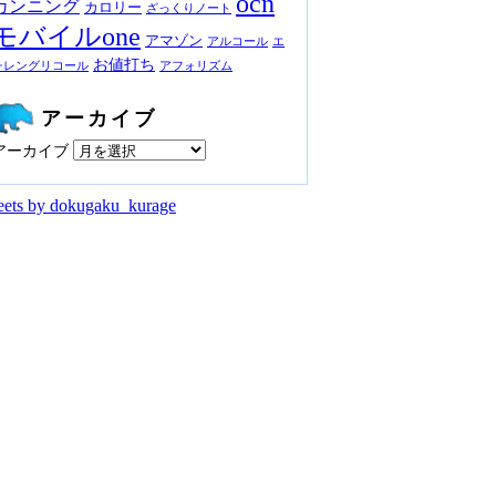
ocn
カンニング
カロリー
ざっくりノート
モバイルone
アマゾン
アルコール
エ
お値打ち
チレングリコール
アフォリズム
アーカイブ
アーカイブ
ets by dokugaku_kurage