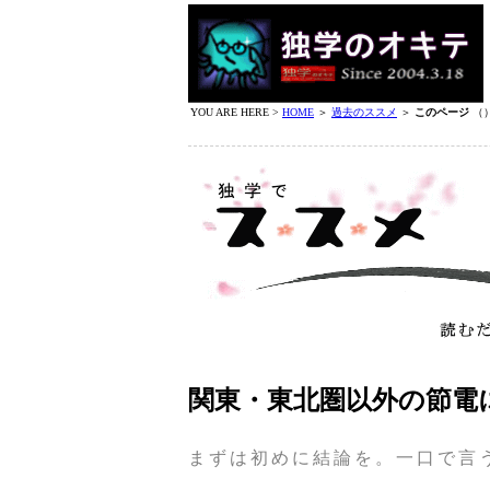
YOU ARE HERE >
HOME
＞
過去のススメ
＞
このページ
（
関東・東北圏以外の節電
まずは初めに結論を。一口で言