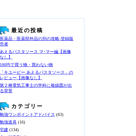
最近の投稿
医薬品・医薬部外品の別の攻略‐登録販
売者
あえるパスタソース マ･マー編【画像
なし】
100均で買う物・買わない物
「キユーピー あえるパスタソース」の
レビュー【画像なし】
第２種電気工事士の学科に複線図が出
る背景
カテゴリー
勉強ワンポイントアドバイス
(63)
勉強道具
(16)
宅建
(134)