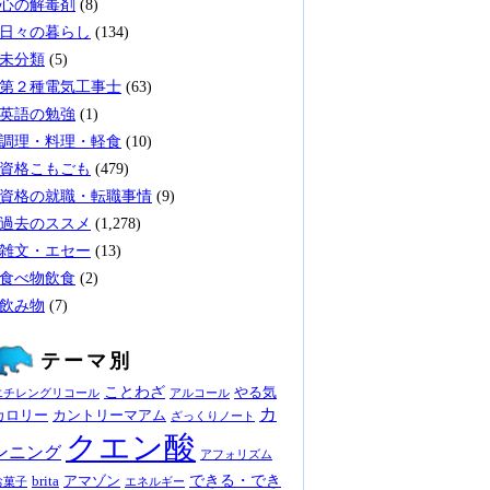
心の解毒剤
(8)
日々の暮らし
(134)
未分類
(5)
第２種電気工事士
(63)
英語の勉強
(1)
調理・料理・軽食
(10)
資格こもごも
(479)
資格の就職・転職事情
(9)
過去のススメ
(1,278)
雑文・エセー
(13)
食べ物飲食
(2)
飲み物
(7)
テーマ別
ことわざ
やる気
エチレングリコール
アルコール
カ
カロリー
カントリーマアム
ざっくりノート
クエン酸
ンニング
アフォリズム
できる・でき
brita
アマゾン
お菓子
エネルギー