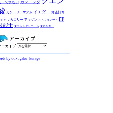
クエン
カンニング
る・できない
酸
イエダニ
お値打ち
カントリーマアム
FP
カロリー
アマゾン
ぐじぐじ
ざっくりノート
技能士
エチレングリコール
エネルギー
アーカイブ
アーカイブ
ets by dokugaku_kurage