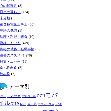
心の解毒剤
(8)
日々の暮らし
(134)
未分類
(5)
第２種電気工事士
(63)
英語の勉強
(1)
調理・料理・軽食
(10)
資格こもごも
(479)
資格の就職・転職事情
(9)
過去のススメ
(1,278)
雑文・エセー
(13)
食べ物飲食
(2)
飲み物
(7)
テーマ別
ocnモバ
ことわざ
お菓子
アルコール
イルone
でき
brita
やる気
アフォリズム