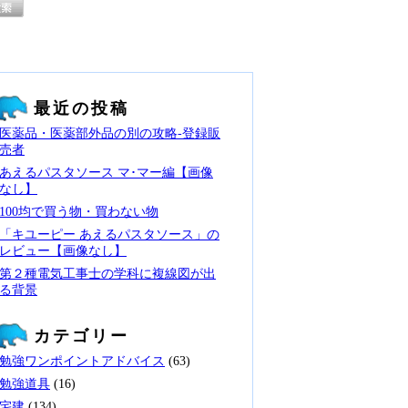
最近の投稿
医薬品・医薬部外品の別の攻略‐登録販
売者
あえるパスタソース マ･マー編【画像
なし】
100均で買う物・買わない物
「キユーピー あえるパスタソース」の
レビュー【画像なし】
第２種電気工事士の学科に複線図が出
る背景
カテゴリー
勉強ワンポイントアドバイス
(63)
勉強道具
(16)
宅建
(134)