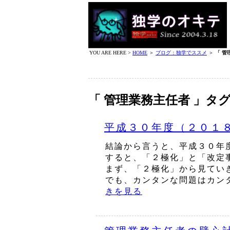
YOU ARE HERE >
HOME
＞
ブログ：独学でススメ
＞
「 管
「 管理業務主任者 」タ
平成３０年度（２０１
結論から言うと、平成３０年
すると、「２極化」と「改定
まず、「２極化」から見てい
でも、カンタンな問題はカンタ
きを見る