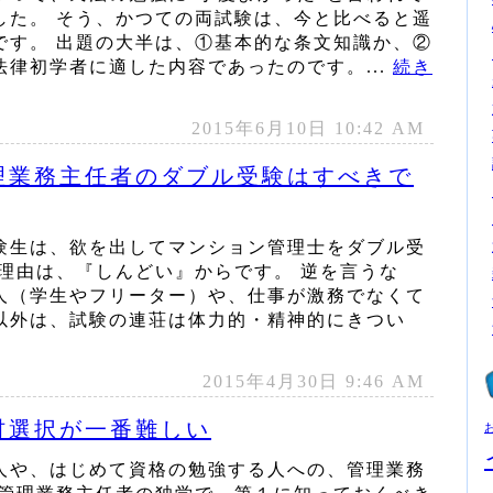
した。 そう、かつての両試験は、今と比べると遥
です。 出題の大半は、①基本的な条文知識か、②
律初学者に適した内容であったのです。...
続き
2015年6月10日 10:42 AM
理業務主任者のダブル受験はすべきで
験生は、欲を出してマンション管理士をダブル受
理由は、『しんどい』からです。 逆を言うな
人（学生やフリーター）や、仕事が激務でなくて
以外は、試験の連荘は体力的・精神的にきつい
2015年4月30日 9:46 AM
材選択が一番難しい
人や、はじめて資格の勉強する人への、管理業務