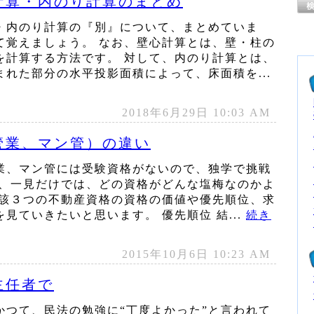
計算・内のり計算のまとめ
・内のり計算の『別』について、まとめていま
て覚えましょう。 なお、壁心計算とは、壁・柱の
を計算する方法です。 対して、内のり計算とは、
れた部分の水平投影面積によって、床面積を...
2018年6月29日 10:03 AM
管業、マン管）の違い
業、マン管には受験資格がないので、独学で挑戦
え、一見だけでは、どの資格がどんな塩梅なのかよ
当該３つの不動産資格の資格の価値や優先順位、求
見ていきたいと思います。 優先順位 結...
続き
2015年10月6日 10:23 AM
主任者で
かつて、民法の勉強に“丁度よかった”と言われて