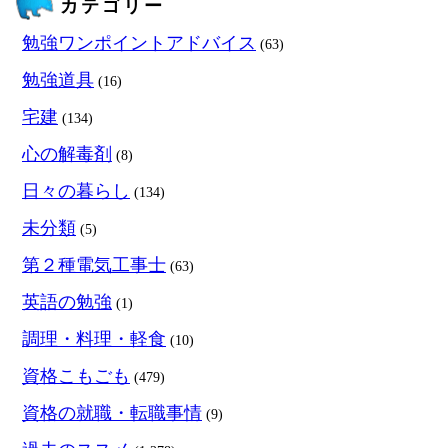
カテゴリー
勉強ワンポイントアドバイス
(63)
勉強道具
(16)
宅建
(134)
心の解毒剤
(8)
日々の暮らし
(134)
未分類
(5)
第２種電気工事士
(63)
英語の勉強
(1)
調理・料理・軽食
(10)
資格こもごも
(479)
資格の就職・転職事情
(9)