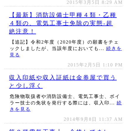
2015年3月5日 8:29 AM
【最新】消防設備士甲種４類・乙種
４類の、電気工事士免除の実態‐超
絶注意！
【追記】令和2年度（2020年度）の願書をチェ
ックしましたが、当該年度においても...
続きを
見る
2015年2月5日 1:10 PM
収入印紙や収入証紙は金券屋で買う
と少し浮く
危険物取扱者や消防設備士、電気工事士、ボイ
ラー技士の免状を発行する際には、収入印...
続
きを見る
2014年9月8日 11:37 AM