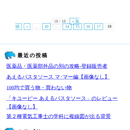
18 / 18
« 先
頭
«
...
10
...
14
15
16
17
18
最近の投稿
医薬品・医薬部外品の別の攻略‐登録販売者
あえるパスタソース マ･マー編【画像なし】
100均で買う物・買わない物
「キユーピー あえるパスタソース」のレビュー
【画像なし】
第２種電気工事士の学科に複線図が出る背景