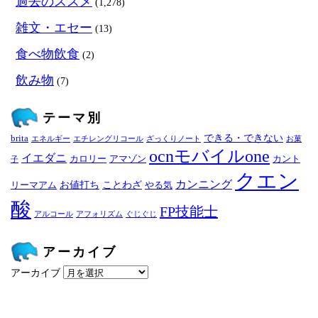
過去のススメ
(1,278)
雑文・エセー
(13)
食べ物飲食
(2)
飲み物
(7)
テーマ別
できる・できない
brita
エネルギー
エチレングリコール
ざっくりノート
お菓
ocnモバイルone
イエダニ
カロリー
アマゾン
カント
子
クエン
カンニング
お値打ち
ことわざ
リーマアム
やる気
酸
FP技能士
アルコール
アフォリズム
ぐじぐじ
アーカイブ
アーカイブ