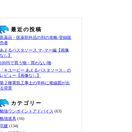
最近の投稿
医薬品・医薬部外品の別の攻略‐登録販
売者
あえるパスタソース マ･マー編【画像
なし】
100均で買う物・買わない物
「キユーピー あえるパスタソース」の
レビュー【画像なし】
第２種電気工事士の学科に複線図が出
る背景
カテゴリー
勉強ワンポイントアドバイス
(63)
勉強道具
(16)
宅建
(134)