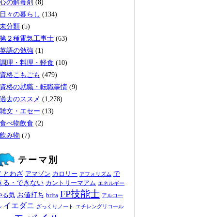
心の解毒剤
(8)
日々の暮らし
(134)
未分類
(5)
第２種電気工事士
(63)
英語の勉強
(1)
調理・料理・軽食
(10)
資格こもごも
(479)
資格の就職・転職事情
(9)
過去のススメ
(1,278)
雑文・エセー
(13)
食べ物飲食
(2)
飲み物
(7)
テーマ別
ことわざ
で
アマゾン
カロリー
アフォリズム
きる・できない
カントリーマアム
エネルギー
FP技能士
お値打ち
やる気
brita
アルコー
イエダニ
ル
ざっくりノート
エチレングリコール