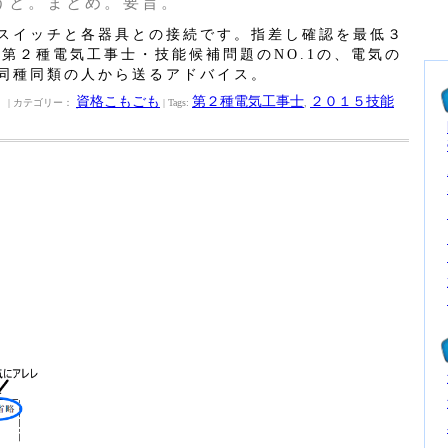
うと。まとめ。要旨。
スイッチと各器具との接続です。指差し確認を最低３
の第２種電気工事士・技能候補問題のNO.1の、電気の
同種同類の人から送るアドバイス。
資格こもごも
第２種電気工事士
２０１５技能
| カテゴリー：
| Tags:
,