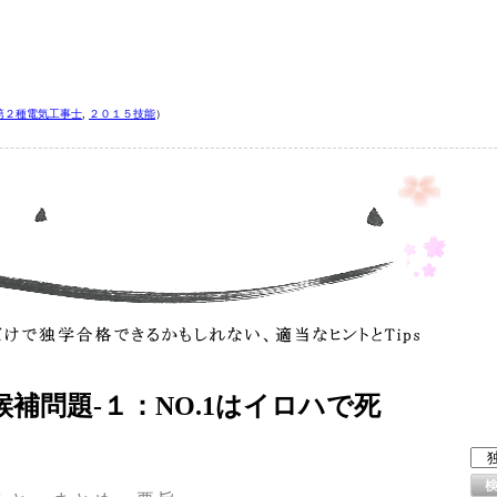
第２種電気工事士
,
２０１５技能
）
候補問題‐１：NO.1はイロハで死