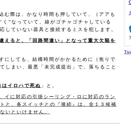
込む際は、かなり時間も押していて、（アアも
すく”なっていて、線がゴチャゴチャしている
応していない器具と接続するミスを犯します。
違えると、「回路間違い」となって重大欠陥を
Twe
すにしても、結構時間がかかるために（焦りで
てしまい、最悪「未完成提出」で、落ちること
.1はイロハで死ぬ
」と。
、イに対応の引掛シーリング・ロに対応のラン
トと、各スイッチとの『接続』は、全１３候補
ないといけません。