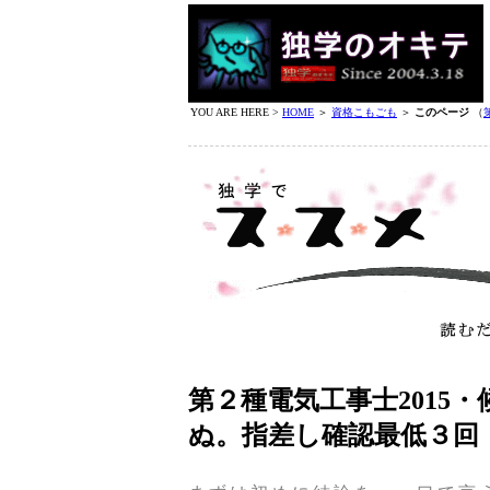
YOU ARE HERE >
HOME
＞
資格こもごも
＞
このページ
（
第２種電気工事士2015・
ぬ。指差し確認最低３回