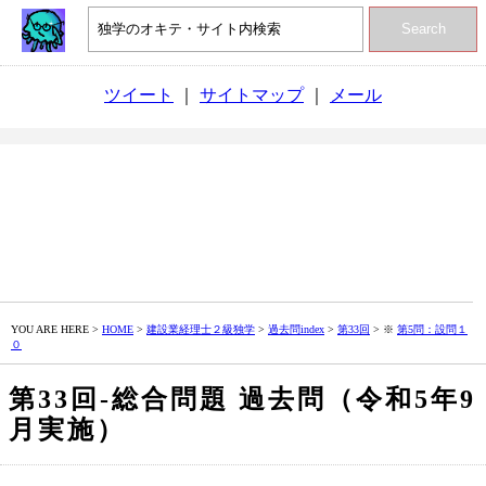
Search
ツイート
｜
サイトマップ
｜
メール
YOU ARE HERE >
HOME
>
建設業経理士２級独学
>
過去問index
>
第33回
> ※
第5問：設問１
０
第33回‐総合問題 過去問（令和5年9
月実施）