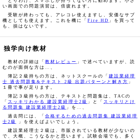
とりわけ、スマホしか持ってない方に勧めます。小さ
い画面での問題演習は、倍疲れます。
受験が終わっても、アレコレ使えますし、安価なサブ
機としても使えます。これを機に「
Fire HD
」を買って
も、損はないです。
独学向け教材
教材の詳細は「
教材レビュー
」で述べていますが、読
むのが面倒な方は…、
簿記２級持ちの方は、ネットスクールの「
建設業経理
士 過去問題集&テキスト 2級 出題パターンと解き方
」
１冊で事が足ります。
簿記３級持ちの方は、テキストと問題集は、TACの
「
スッキリわかる 建設業経理士2級
」と「
スッキリとけ
る問題集 建設業経理士2級
」を…、
過去問には、「
合格するための過去問題集 建設業経理
士2級
」を使えばよいでしょう。
建設業経理士２級は、市販されている教材が少ないの
で、大概、こうなるかと思います。試験会場でも、多く