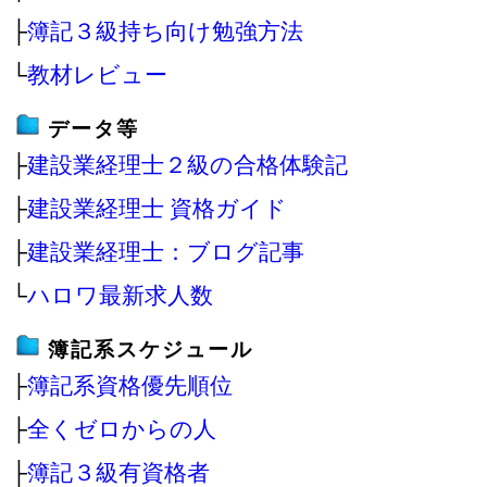
├
簿記３級持ち向け勉強方法
└
教材レビュー
データ等
├
建設業経理士２級の合格体験記
├
建設業経理士 資格ガイド
├
建設業経理士：ブログ記事
└
ハロワ最新求人数
簿記系スケジュール
├
簿記系資格優先順位
├
全くゼロからの人
├
簿記３級有資格者