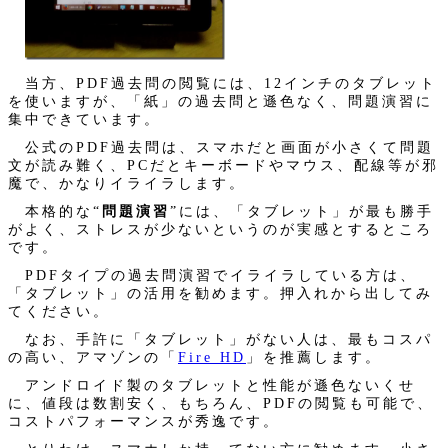
当方、PDF過去問の閲覧には、12インチのタブレット
を使いますが、「紙」の過去問と遜色なく、問題演習に
集中できています。
公式のPDF過去問は、スマホだと画面が小さくて問題
文が読み難く、PCだとキーボードやマウス、配線等が邪
魔で、かなりイライラします。
本格的な“
問題演習
”には、「タブレット」が最も勝手
がよく、ストレスが少ないというのが実感とするところ
です。
PDFタイプの過去問演習でイライラしている方は、
「タブレット」の活用を勧めます。押入れから出してみ
てください。
なお、手許に「タブレット」がない人は、最もコスパ
の高い、アマゾンの「
Fire HD
」を推薦します。
アンドロイド製のタブレットと性能が遜色ないくせ
に、値段は数割安く、もちろん、PDFの閲覧も可能で、
コストパフォーマンスが秀逸です。