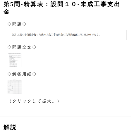
第5問‐精算表：設問１０‐未成工事支出
金
◇問題◇
◇問題全文◇
◇解答用紙◇
（クリックして拡大。）
解説