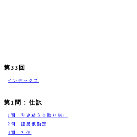
第33回
インデックス
第1問：仕訳
1問：別途積立金取り崩し
2問：建築仮勘定
3問：社債