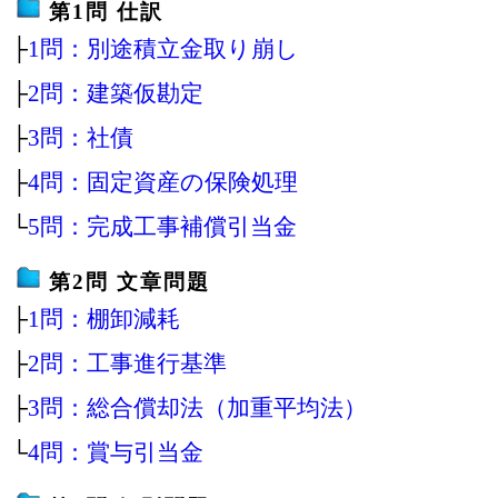
第1問 仕訳
├
1問：別途積立金取り崩し
├
2問：建築仮勘定
├
3問：社債
├
4問：固定資産の保険処理
└
5問：完成工事補償引当金
第2問 文章問題
├
1問：棚卸減耗
├
2問：工事進行基準
├
3問：総合償却法（加重平均法）
└
4問：賞与引当金