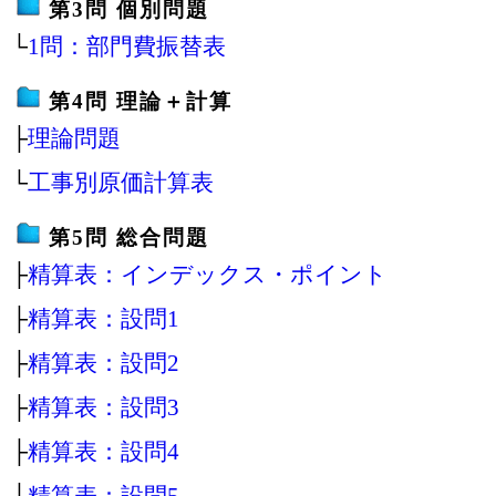
第3問 個別問題
└
1問：部門費振替表
第4問 理論＋計算
├
理論問題
└
工事別原価計算表
第5問 総合問題
├
精算表：インデックス・ポイント
├
精算表：設問1
├
精算表：設問2
├
精算表：設問3
├
精算表：設問4
├
精算表：設問5