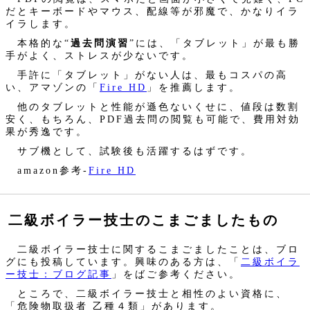
だとキーボードやマウス、配線等が邪魔で、かなりイラ
イラします。
本格的な“
過去問演習
”には、「タブレット」が最も勝
手がよく、ストレスが少ないです。
手許に「タブレット」がない人は、最もコスパの高
い、アマゾンの「
Fire HD
」を推薦します。
他のタブレットと性能が遜色ないくせに、値段は数割
安く、もちろん、PDF過去問の閲覧も可能で、費用対効
果が秀逸です。
サブ機として、試験後も活躍するはずです。
amazon参考‐
Fire HD
二級ボイラー技士のこまごましたもの
二級ボイラー技士に関するこまごましたことは、ブロ
グにも投稿しています。興味のある方は、「
二級ボイラ
ー技士：ブログ記事
」をばご参考ください。
ところで、二級ボイラー技士と相性のよい資格に、
「危険物取扱者 乙種４類」があります。