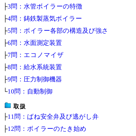
├
3問：水管ボイラーの特徴
├
4問：鋳鉄製蒸気ボイラー
├
5問：ボイラー各部の構造及び強さ
├
6問：水面測定装置
├
7問：エコノマイザ
├
8問：給水系統装置
├
9問：圧力制御機器
└
10問：自動制御
取扱
├
11問：ばね安全弁及び逃がし弁
├
12問：ボイラーのたき始め