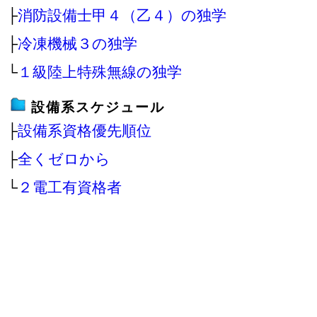
├
消防設備士甲４（乙４）の独学
├
冷凍機械３の独学
└
１級陸上特殊無線の独学
設備系スケジュール
├
設備系資格優先順位
├
全くゼロから
└
２電工有資格者