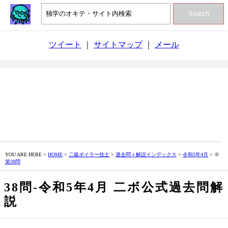
Search
ツイート
｜
サイトマップ
｜
メール
YOU ARE HERE >
HOME
>
二級ボイラー技士
>
過去問＋解説インデックス
>
令和5年4月
> ※
第38問
38問‐令和5年4月 二ボ公式過去問解
説