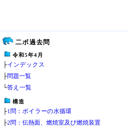
二ボ過去問
令和5年4月
├
インデックス
├
問題一覧
└
答え一覧
構造
├
1問：ボイラーの水循環
├
2問：伝熱面、燃焼室及び燃焼装置