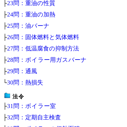
├
23問：重油の性質
├
24問：重油の加熱
├
25問：油バーナ
├
26問：固体燃料と気体燃料
├
27問：低温腐食の抑制方法
├
28問：ボイラー用ガスバーナ
├
29問：通風
└
30問：熱損失
法令
├
31問：ボイラー室
├
32問：定期自主検査