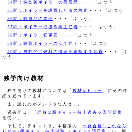
34問：鋳鉄製ボイラーの附属品
・・・「ふつう」
35問：ボイラーを設置した者の検査
・・・「ふつう」
36問：附属品の管理
・・・「ふつう」
37問：ボイラー取扱作業主任者
・・・「ふつう」
38問：ボイラー変更届
・・・「ふつう」
39問：鋼製ボイラーの安全弁
・・・「ふつう」
40問：自動的に燃料の供給を遮断する装置
・・・「ふ
つう」
独学向け教材
独学向けの教材については「
教材レビュー
」にその詳
細を述べています。
ま、読むのがメンドウな人は…、
過去問は、「
詳解２級ボイラー技士過去６回問題集
」
を使い、
そして、テキストは、本格版の「
一発合格! これなら
わかる2級ボイラー技士試験 テキスト&問題集
」か、簡