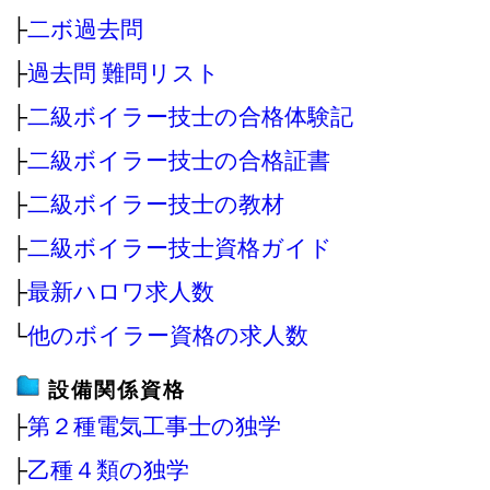
├
二ボ過去問
├
過去問 難問リスト
├
二級ボイラー技士の合格体験記
├
二級ボイラー技士の合格証書
├
二級ボイラー技士の教材
├
二級ボイラー技士資格ガイド
├
最新ハロワ求人数
└
他のボイラー資格の求人数
設備関係資格
├
第２種電気工事士の独学
├
乙種４類の独学