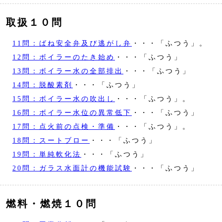
取扱１０問
11問：ばね安全弁及び逃がし弁
・・・「ふつう」。
12問：ボイラーのたき始め
・・・「ふつう」
13問：ボイラー水の全部排出
・・・「ふつう」
14問：脱酸素剤
・・・「ふつう」
15問：ボイラー水の吹出し
・・・「ふつう」。
16問：ボイラー水位の異常低下
・・・「ふつう」
17問：点火前の点検・準備
・・・「ふつう」。
18問：スートブロー
・・・「ふつう」
19問：単純軟化法
・・・「ふつう」
20問：ガラス水面計の機能試験
・・・「ふつう」
燃料・燃焼１０問