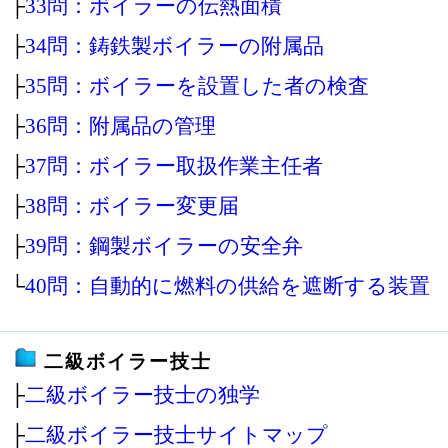
├
33問：ボイラーの伝熱面積
├
34問：鋳鉄製ボイラーの附属品
├
35問：ボイラーを設置した者の検査
├
36問：附属品の管理
├
37問：ボイラー取扱作業主任者
├
38問：ボイラー変更届
├
39問：鋼製ボイラーの安全弁
└
40問：自動的に燃料の供給を遮断する装置
二級ボイラー技士
├
二級ボイラー技士の独学
├
二級ボイラー技士サイトマップ