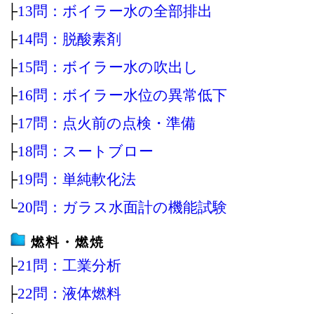
├
13問：ボイラー水の全部排出
├
14問：脱酸素剤
├
15問：ボイラー水の吹出し
├
16問：ボイラー水位の異常低下
├
17問：点火前の点検・準備
├
18問：スートブロー
├
19問：単純軟化法
└
20問：ガラス水面計の機能試験
燃料・燃焼
├
21問：工業分析
├
22問：液体燃料