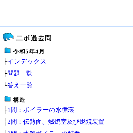
二ボ過去問
令和5年4月
├
インデックス
├
問題一覧
└
答え一覧
構造
├
1問：ボイラーの水循環
├
2問：伝熱面、燃焼室及び燃焼装置