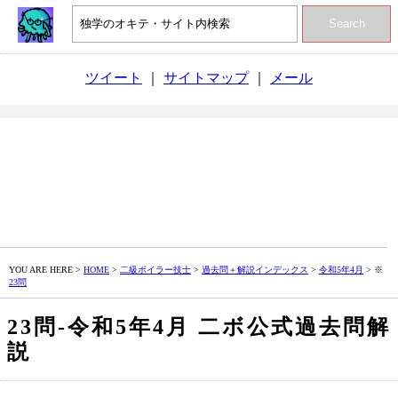
Search
ツイート
｜
サイトマップ
｜
メール
YOU ARE HERE >
HOME
>
二級ボイラー技士
>
過去問＋解説インデックス
>
令和5年4月
> ※
23問
23問‐令和5年4月 二ボ公式過去問解
説