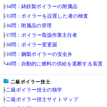
├
34問：鋳鉄製ボイラーの附属品
├
35問：ボイラーを設置した者の検査
├
36問：附属品の管理
├
37問：ボイラー取扱作業主任者
├
38問：ボイラー変更届
├
39問：鋼製ボイラーの安全弁
└
40問：自動的に燃料の供給を遮断する装置
二級ボイラー技士
├
二級ボイラー技士の独学
├
二級ボイラー技士サイトマップ