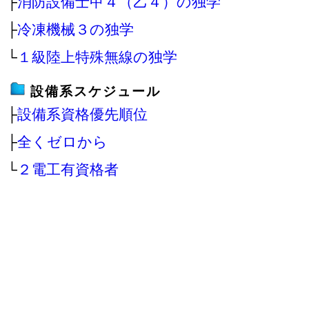
├
消防設備士甲４（乙４）の独学
├
冷凍機械３の独学
└
１級陸上特殊無線の独学
設備系スケジュール
├
設備系資格優先順位
├
全くゼロから
└
２電工有資格者