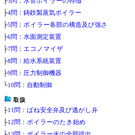
├
3問：水管ボイラーの特徴
├
4問：鋳鉄製蒸気ボイラー
├
5問：ボイラー各部の構造及び強さ
├
6問：水面測定装置
├
7問：エコノマイザ
├
8問：給水系統装置
├
9問：圧力制御機器
└
10問：自動制御
取扱
├
11問：ばね安全弁及び逃がし弁
├
12問：ボイラーのたき始め
├
13問：ボイラー水の全部排出