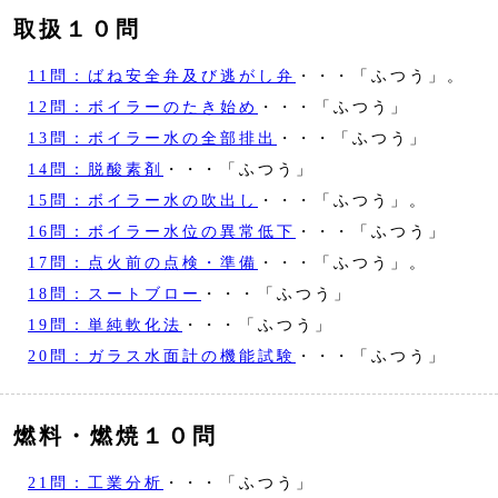
取扱１０問
11問：ばね安全弁及び逃がし弁
・・・「ふつう」。
12問：ボイラーのたき始め
・・・「ふつう」
13問：ボイラー水の全部排出
・・・「ふつう」
14問：脱酸素剤
・・・「ふつう」
15問：ボイラー水の吹出し
・・・「ふつう」。
16問：ボイラー水位の異常低下
・・・「ふつう」
17問：点火前の点検・準備
・・・「ふつう」。
18問：スートブロー
・・・「ふつう」
19問：単純軟化法
・・・「ふつう」
20問：ガラス水面計の機能試験
・・・「ふつう」
燃料・燃焼１０問
21問：工業分析
・・・「ふつう」