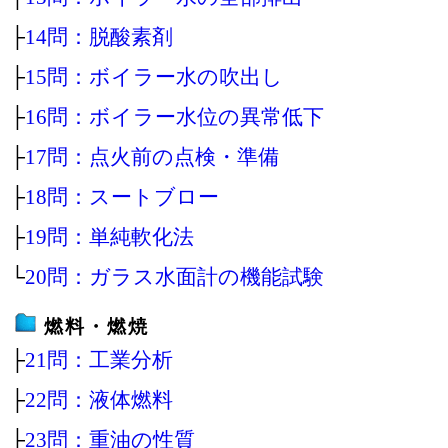
├
14問：脱酸素剤
├
15問：ボイラー水の吹出し
├
16問：ボイラー水位の異常低下
├
17問：点火前の点検・準備
├
18問：スートブロー
├
19問：単純軟化法
└
20問：ガラス水面計の機能試験
燃料・燃焼
├
21問：工業分析
├
22問：液体燃料
├
23問：重油の性質