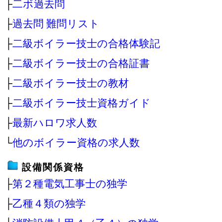
├
二ボ過去問
├
過去問 難問リスト
├
二級ボイラー技士の合格体験記
├
二級ボイラー技士の合格証書
├
二級ボイラー技士の教材
├
二級ボイラー技士資格ガイド
├
最新ハロワ求人数
└
他のボイラー資格の求人数
設備関係資格
├
第２種電気工事士の独学
├
乙種４類の独学