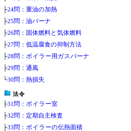
├
24問：重油の加熱
├
25問：油バーナ
├
26問：固体燃料と気体燃料
├
27問：低温腐食の抑制方法
├
28問：ボイラー用ガスバーナ
├
29問：通風
└
30問：熱損失
法令
├
31問：ボイラー室
├
32問：定期自主検査
├
33問：ボイラーの伝熱面積