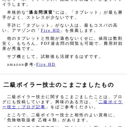
イラします。
本格的な“
過去問演習
”には、「タブレット」が最も勝
手がよく、ストレスが少ないです。
手許に「タブレット」がない人は、最もコスパの高
い、アマゾンの「
Fire HD
」を推薦します。
他のタブレットと性能が遜色ないくせに、値段は数割
安く、もちろん、PDF過去問の閲覧も可能で、費用対効
果が秀逸です。
サブ機として、試験後も活躍するはずです。
amazon参考‐
Fire HD
二級ボイラー技士のこまごましたもの
二級ボイラー技士に関するこまごましたことは、ブロ
グにも投稿しています。興味のある方は、「
二級ボイラ
ー技士：ブログ記事
」をばご参考ください。
ところで、二級ボイラー技士と相性のよい資格に、
「危険物取扱者 乙種４類」があります。