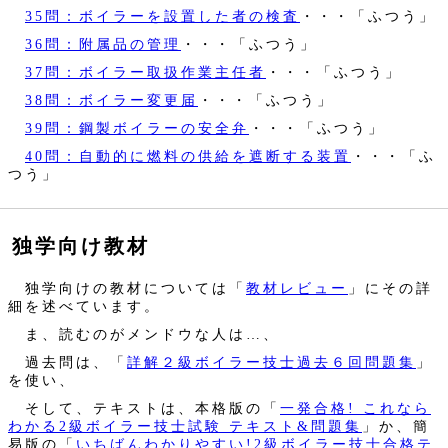
35問：ボイラーを設置した者の検査
・・・「ふつう」
36問：附属品の管理
・・・「ふつう」
37問：ボイラー取扱作業主任者
・・・「ふつう」
38問：ボイラー変更届
・・・「ふつう」
39問：鋼製ボイラーの安全弁
・・・「ふつう」
40問：自動的に燃料の供給を遮断する装置
・・・「ふ
つう」
独学向け教材
独学向けの教材については「
教材レビュー
」にその詳
細を述べています。
ま、読むのがメンドウな人は…、
過去問は、「
詳解２級ボイラー技士過去６回問題集
」
を使い、
そして、テキストは、本格版の「
一発合格! これなら
わかる2級ボイラー技士試験 テキスト&問題集
」か、簡
易版の「
いちばんわかりやすい!2級ボイラー技士合格テ