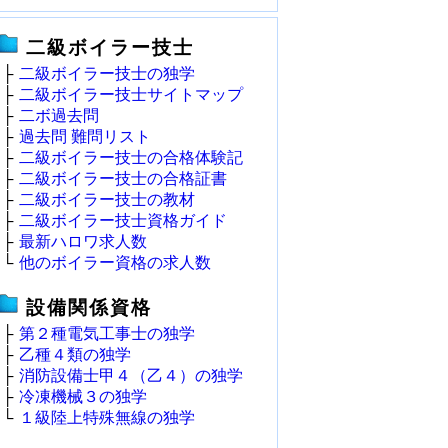
二級ボイラー技士
├
二級ボイラー技士の独学
├
二級ボイラー技士サイトマップ
├
二ボ過去問
├
過去問 難問リスト
├
二級ボイラー技士の合格体験記
├
二級ボイラー技士の合格証書
├
二級ボイラー技士の教材
├
二級ボイラー技士資格ガイド
├
最新ハロワ求人数
└
他のボイラー資格の求人数
設備関係資格
├
第２種電気工事士の独学
├
乙種４類の独学
├
消防設備士甲４（乙４）の独学
├
冷凍機械３の独学
└
１級陸上特殊無線の独学