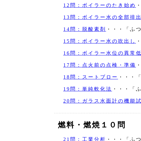
12問：ボイラーのたき始め
13問：ボイラー水の全部排
14問：脱酸素剤
・・・「ふ
15問：ボイラー水の吹出し
16問：ボイラー水位の異常
17問：点火前の点検・準備
18問：スートブロー
・・・
19問：単純軟化法
・・・「
20問：ガラス水面計の機能
燃料・燃焼１０問
21問：工業分析
・・・「ふ