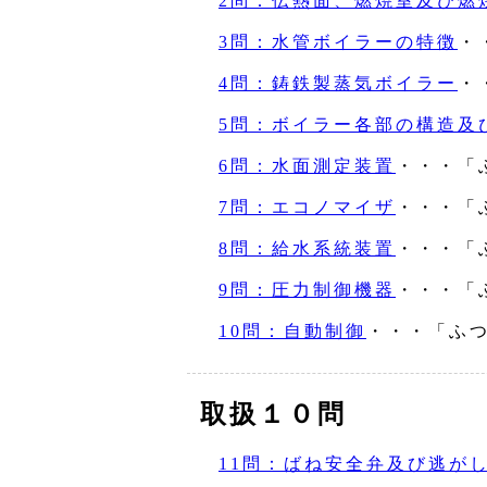
2問：伝熱面、燃焼室及び燃
3問：水管ボイラーの特徴
・
4問：鋳鉄製蒸気ボイラー
・
5問：ボイラー各部の構造及
6問：水面測定装置
・・・「
7問：エコノマイザ
・・・「
8問：給水系統装置
・・・「
9問：圧力制御機器
・・・「
10問：自動制御
・・・「ふ
取扱１０問
11問：ばね安全弁及び逃が