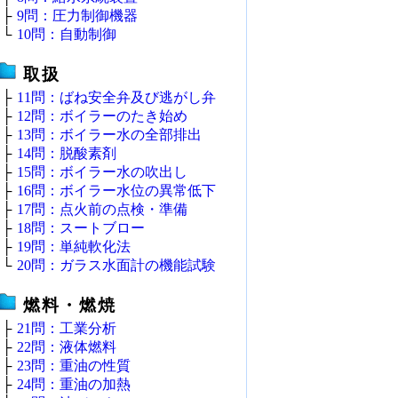
├
9問：圧力制御機器
└
10問：自動制御
取扱
├
11問：ばね安全弁及び逃がし弁
├
12問：ボイラーのたき始め
├
13問：ボイラー水の全部排出
├
14問：脱酸素剤
├
15問：ボイラー水の吹出し
├
16問：ボイラー水位の異常低下
├
17問：点火前の点検・準備
├
18問：スートブロー
├
19問：単純軟化法
└
20問：ガラス水面計の機能試験
燃料・燃焼
├
21問：工業分析
├
22問：液体燃料
├
23問：重油の性質
├
24問：重油の加熱