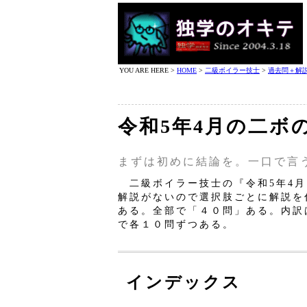
YOU ARE HERE >
HOME
>
二級ボイラー技士
>
過去問＋解
令和5年4月の二ボ
まずは初めに結論を。一口で言
二級ボイラー技士の『令和5年4月
解説がないので選択肢ごとに解説を
ある。全部で「４０問」ある。内訳
で各１０問ずつある。
インデックス