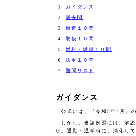
ガイダンス
過去問
構造１０問
取扱１０問
燃料・燃焼１０問
法令１０問
難問リスト
ガイダンス
公式には、『令和5年4月』
しかし、当該例題には、解説
た。通勤・通学時に、消化して