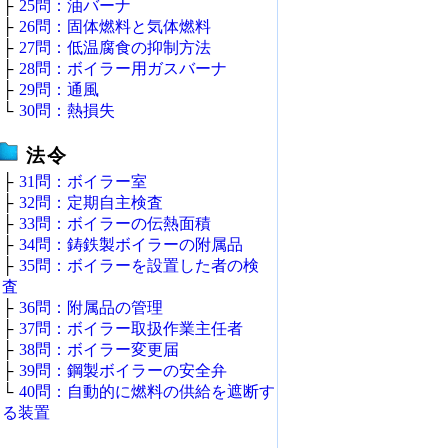
├
25問：油バーナ
├
26問：固体燃料と気体燃料
├
27問：低温腐食の抑制方法
├
28問：ボイラー用ガスバーナ
├
29問：通風
└
30問：熱損失
法令
├
31問：ボイラー室
├
32問：定期自主検査
├
33問：ボイラーの伝熱面積
├
34問：鋳鉄製ボイラーの附属品
├
35問：ボイラーを設置した者の検
査
├
36問：附属品の管理
├
37問：ボイラー取扱作業主任者
├
38問：ボイラー変更届
├
39問：鋼製ボイラーの安全弁
└
40問：自動的に燃料の供給を遮断す
る装置