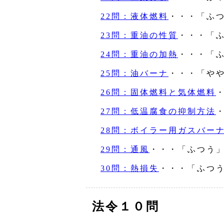
22問：液体燃料
・・・「ふ
23問：重油の性質
・・・「
24問：重油の加熱
・・・「
25問：油バーナ
・・・「や
26問：固体燃料と気体燃料
27問：低温腐食の抑制方法
28問：ボイラー用ガスバー
29問：通風
・・・「ふつう
30問：熱損失
・・・「ふつ
法令１０問