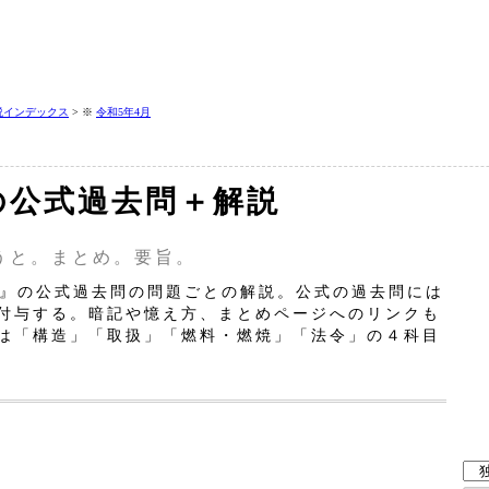
説インデックス
> ※
令和5年4月
の公式過去問＋解説
うと。まとめ。要旨。
』の公式過去問の問題ごとの解説。公式の過去問には
付与する。暗記や憶え方、まとめページへのリンクも
は「構造」「取扱」「燃料・燃焼」「法令」の４科目