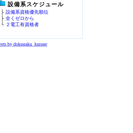
設備系スケジュール
├
設備系資格優先順位
├
全くゼロから
└
２電工有資格者
ets by dokugaku_kurage