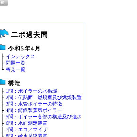
二ボ過去問
令和5年4月
├
インデックス
├
問題一覧
└
答え一覧
構造
├
1問：ボイラーの水循環
├
2問：伝熱面、燃焼室及び燃焼装置
├
3問：水管ボイラーの特徴
├
4問：鋳鉄製蒸気ボイラー
├
5問：ボイラー各部の構造及び強さ
├
6問：水面測定装置
├
7問：エコノマイザ
├
8問：給水系統装置