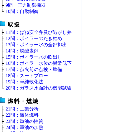
├
9問：圧力制御機器
└
10問：自動制御
取扱
├
11問：ばね安全弁及び逃がし弁
├
12問：ボイラーのたき始め
├
13問：ボイラー水の全部排出
├
14問：脱酸素剤
├
15問：ボイラー水の吹出し
├
16問：ボイラー水位の異常低下
├
17問：点火前の点検・準備
├
18問：スートブロー
├
19問：単純軟化法
└
20問：ガラス水面計の機能試験
燃料・燃焼
├
21問：工業分析
├
22問：液体燃料
├
23問：重油の性質
├
24問：重油の加熱