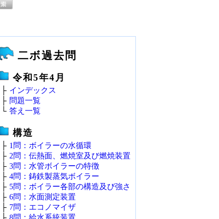
二ボ過去問
令和5年4月
├
インデックス
├
問題一覧
└
答え一覧
構造
├
1問：ボイラーの水循環
├
2問：伝熱面、燃焼室及び燃焼装置
├
3問：水管ボイラーの特徴
├
4問：鋳鉄製蒸気ボイラー
├
5問：ボイラー各部の構造及び強さ
├
6問：水面測定装置
├
7問：エコノマイザ
├
8問：給水系統装置