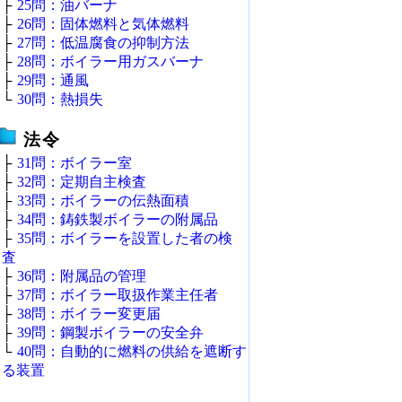
├
25問：油バーナ
├
26問：固体燃料と気体燃料
├
27問：低温腐食の抑制方法
├
28問：ボイラー用ガスバーナ
├
29問：通風
└
30問：熱損失
法令
├
31問：ボイラー室
├
32問：定期自主検査
├
33問：ボイラーの伝熱面積
├
34問：鋳鉄製ボイラーの附属品
├
35問：ボイラーを設置した者の検
査
├
36問：附属品の管理
├
37問：ボイラー取扱作業主任者
├
38問：ボイラー変更届
├
39問：鋼製ボイラーの安全弁
└
40問：自動的に燃料の供給を遮断す
る装置