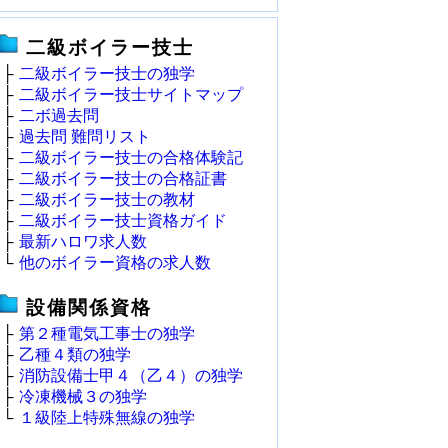
二級ボイラー技士
├
二級ボイラー技士の独学
├
二級ボイラー技士サイトマップ
├
二ボ過去問
├
過去問 難問リスト
├
二級ボイラー技士の合格体験記
├
二級ボイラー技士の合格証書
├
二級ボイラー技士の教材
├
二級ボイラー技士資格ガイド
├
最新ハロワ求人数
└
他のボイラー資格の求人数
設備関係資格
├
第２種電気工事士の独学
├
乙種４類の独学
├
消防設備士甲４（乙４）の独学
├
冷凍機械３の独学
└
１級陸上特殊無線の独学