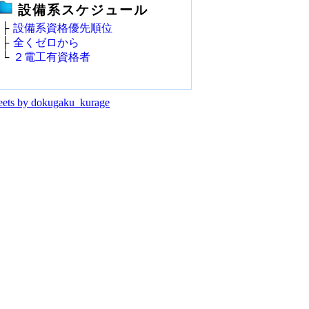
設備系スケジュール
├
設備系資格優先順位
├
全くゼロから
└
２電工有資格者
ets by dokugaku_kurage