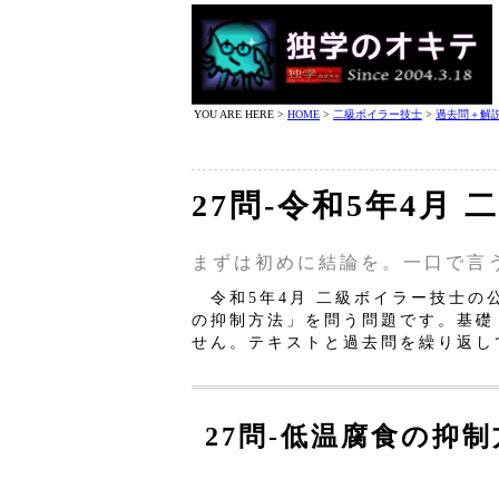
YOU ARE HERE >
HOME
>
二級ボイラー技士
>
過去問＋解
27問‐令和5年4月
まずは初めに結論を。一口で言
令和5年4月 二級ボイラー技士の
の抑制方法」を問う問題です。基礎
せん。テキストと過去問を繰り返し
27問‐低温腐食の抑制