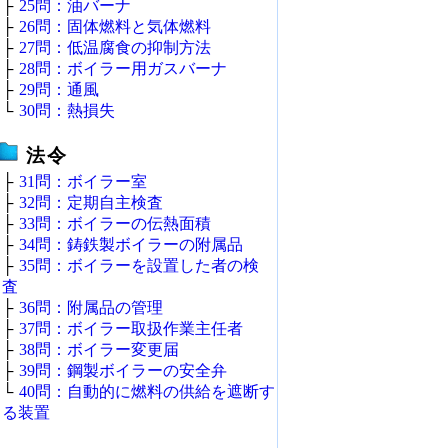
├
25問：油バーナ
├
26問：固体燃料と気体燃料
├
27問：低温腐食の抑制方法
├
28問：ボイラー用ガスバーナ
├
29問：通風
└
30問：熱損失
法令
├
31問：ボイラー室
├
32問：定期自主検査
├
33問：ボイラーの伝熱面積
├
34問：鋳鉄製ボイラーの附属品
├
35問：ボイラーを設置した者の検
査
├
36問：附属品の管理
├
37問：ボイラー取扱作業主任者
├
38問：ボイラー変更届
├
39問：鋼製ボイラーの安全弁
└
40問：自動的に燃料の供給を遮断す
る装置