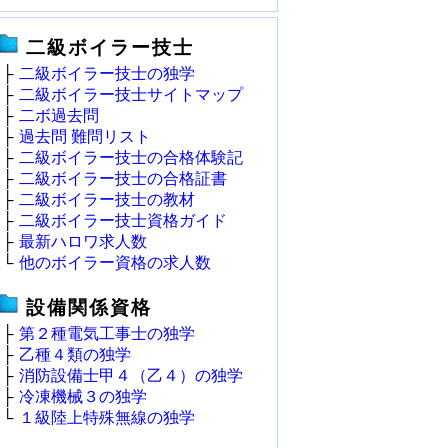
二級ボイラー技士
├
二級ボイラー技士の独学
├
二級ボイラー技士サイトマップ
├
二ボ過去問
├
過去問 難問リスト
├
二級ボイラー技士の合格体験記
├
二級ボイラー技士の合格証書
├
二級ボイラー技士の教材
├
二級ボイラー技士資格ガイド
├
最新ハロワ求人数
└
他のボイラー資格の求人数
設備関係資格
├
第２種電気工事士の独学
├
乙種４類の独学
├
消防設備士甲４（乙４）の独学
├
冷凍機械３の独学
└
１級陸上特殊無線の独学