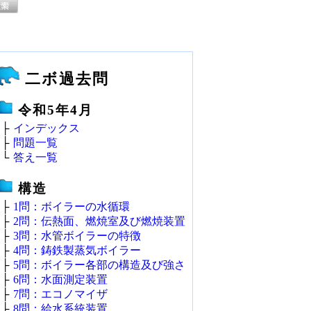
二ボ過去問
令和5年4月
├
インデックス
├
問題一覧
└
答え一覧
構造
├
1問：ボイラーの水循環
├
2問：伝熱面、燃焼室及び燃焼装置
├
3問：水管ボイラーの特徴
├
4問：鋳鉄製蒸気ボイラー
├
5問：ボイラー各部の構造及び強さ
├
6問：水面測定装置
├
7問：エコノマイザ
├
8問：給水系統装置