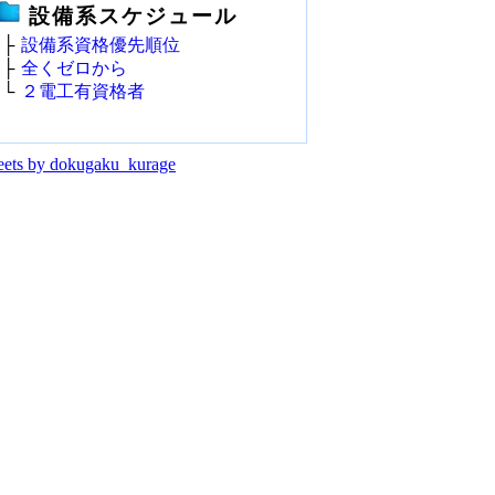
設備系スケジュール
├
設備系資格優先順位
├
全くゼロから
└
２電工有資格者
ets by dokugaku_kurage