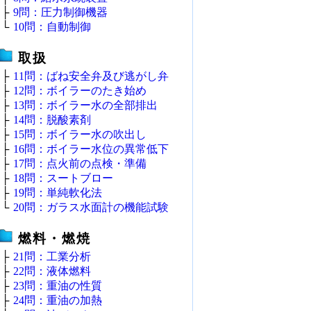
├
9問：圧力制御機器
└
10問：自動制御
取扱
├
11問：ばね安全弁及び逃がし弁
├
12問：ボイラーのたき始め
├
13問：ボイラー水の全部排出
├
14問：脱酸素剤
├
15問：ボイラー水の吹出し
├
16問：ボイラー水位の異常低下
├
17問：点火前の点検・準備
├
18問：スートブロー
├
19問：単純軟化法
└
20問：ガラス水面計の機能試験
燃料・燃焼
├
21問：工業分析
├
22問：液体燃料
├
23問：重油の性質
├
24問：重油の加熱