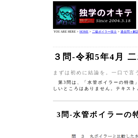
YOU ARE HERE >
HOME
>
二級ボイラー技士
>
過去問＋解
３問‐令和5年4月 
まずは初めに結論を。一口で言
第3問は、「水管ボイラーの特徴
しいところはありません。テキスト
3問‐水管ボイラーの