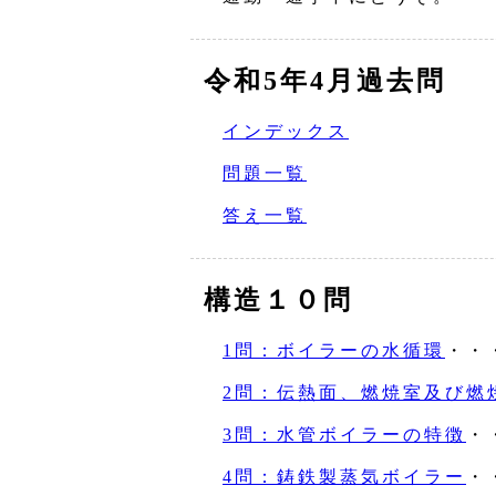
令和5年4月過去問
インデックス
問題一覧
答え一覧
構造１０問
1問：ボイラーの水循環
・・
2問：伝熱面、燃焼室及び燃
3問：水管ボイラーの特徴
・
4問：鋳鉄製蒸気ボイラー
・