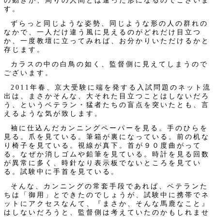
の動きが、周りの人間とは違った形になるのでございま
す。
ずらっと同じような姿勢、同じような形の人の群れの
なかで、一人だけ違う風に見えるのがどれだけ目立つ
か、一度教壇に立ってみれば、お分かりいただけるかと
存じます。
カラスの中の白鳥の如く、監督側に見えてしまうので
ございます。
2011年春、京大受験に端を発する入試問題のネット流
出は、まさかそんな、大それた目立つことはしないだろ
う、というベテラン・猛者たちの盲点を突いたとも、言
えるような気が致します。
袖に仕込んだカンニングペーパーを見る。手のひらを
見る。爪を見ている。筆箱が裏になっている。前の机な
り椅子を見ている。視線が真下。首が９０度曲がって
る。なぜか消しゴムや鉛筆を見ている。時計を見る回数
が異常に多く、時針なり表示板でないところを見てい
る。試験中に手首を見ている。
そんな、カンニングの常套手段であれば、ベテランた
ちは「御用」とできたのでしょうが、試験中に携帯でネ
ットにアクセスなんて、『まさか、そんな馬鹿なこと』
はしないだろうと、監督側は考えていたのかもしれませ