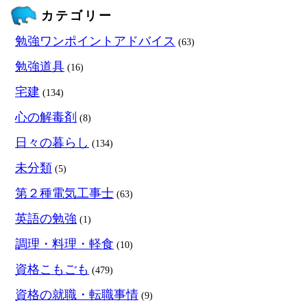
カテゴリー
勉強ワンポイントアドバイス
(63)
勉強道具
(16)
宅建
(134)
心の解毒剤
(8)
日々の暮らし
(134)
未分類
(5)
第２種電気工事士
(63)
英語の勉強
(1)
調理・料理・軽食
(10)
資格こもごも
(479)
資格の就職・転職事情
(9)