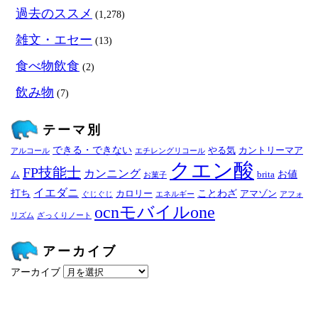
過去のススメ
(1,278)
雑文・エセー
(13)
食べ物飲食
(2)
飲み物
(7)
テーマ別
できる・できない
やる気
カントリーマア
アルコール
エチレングリコール
クエン酸
FP技能士
カンニング
お値
ム
brita
お菓子
イエダニ
打ち
ことわざ
カロリー
アマゾン
ぐじぐじ
エネルギー
アフォ
ocnモバイルone
リズム
ざっくりノート
アーカイブ
アーカイブ