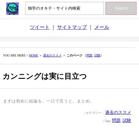
Search
ツイート
｜
サイトマップ
｜
メール
YOU ARE HERE >
HOME
＞
過去のススメ
＞
このページ
（
問題
,
試験
）
カンニングは実に目立つ
まずは初めに結論を。一口で言うと。まとめ。
過去のススメ
| カテゴリー：
問題
試験
| Tags:
,