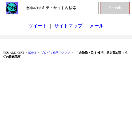
Search
ツイート
｜
サイトマップ
｜
メール
YOU ARE HERE >
HOME
＞
ブログ：独学でススメ
＞
「 危険物・乙４‐性消：第３石油類 」タ
グの投稿記事