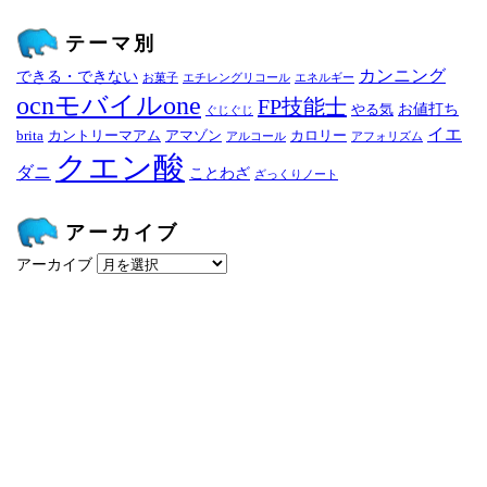
テーマ別
カンニング
できる・できない
お菓子
エチレングリコール
エネルギー
ocnモバイルone
FP技能士
お値打ち
やる気
ぐじぐじ
イエ
brita
カントリーマアム
アマゾン
カロリー
アルコール
アフォリズム
クエン酸
ダニ
ことわざ
ざっくりノート
アーカイブ
アーカイブ