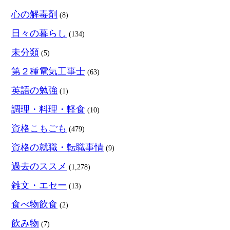
心の解毒剤
(8)
日々の暮らし
(134)
未分類
(5)
第２種電気工事士
(63)
英語の勉強
(1)
調理・料理・軽食
(10)
資格こもごも
(479)
資格の就職・転職事情
(9)
過去のススメ
(1,278)
雑文・エセー
(13)
食べ物飲食
(2)
飲み物
(7)