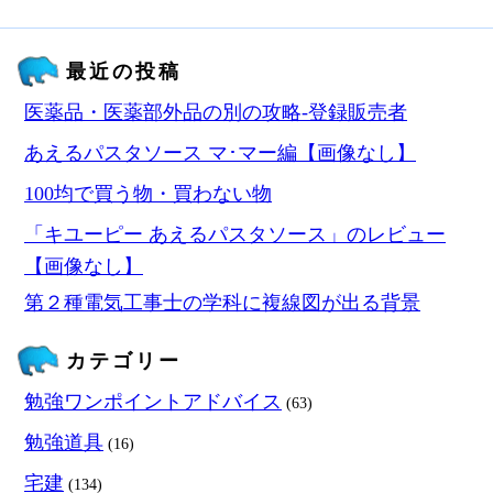
最近の投稿
医薬品・医薬部外品の別の攻略‐登録販売者
あえるパスタソース マ･マー編【画像なし】
100均で買う物・買わない物
「キユーピー あえるパスタソース」のレビュー
【画像なし】
第２種電気工事士の学科に複線図が出る背景
カテゴリー
勉強ワンポイントアドバイス
(63)
勉強道具
(16)
宅建
(134)