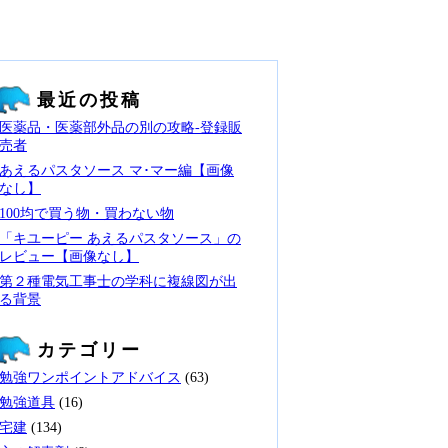
最近の投稿
医薬品・医薬部外品の別の攻略‐登録販
売者
あえるパスタソース マ･マー編【画像
なし】
100均で買う物・買わない物
「キユーピー あえるパスタソース」の
レビュー【画像なし】
第２種電気工事士の学科に複線図が出
る背景
カテゴリー
勉強ワンポイントアドバイス
(63)
勉強道具
(16)
宅建
(134)