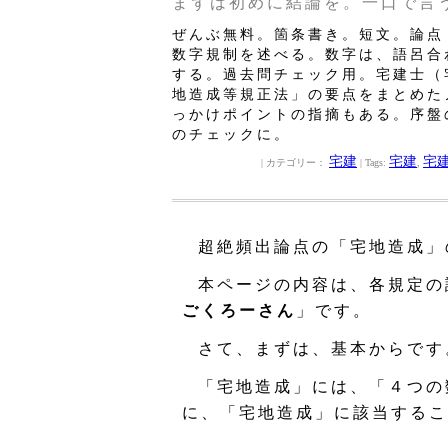
まずは初めに結論を。一口で言
ぜんぶ無料。箇条書き。短文。論点
数字規制を述べる。数字は、語呂合
する。過去問チェック用。宅建士（
地造成等規正法」の要点をまとめた
っかけポイントの指摘もある。序盤
のチェックに。
宅建
宅建
宅
| カテゴリー：
| Tags:
,
超絶頻出論点の「宅地造成」
本ページの内容は、各規定の
ごくろーさん
」です。
さて、まずは、基本からです
「宅地造成」には、「４つの
に、「宅地造成」に該当するこ