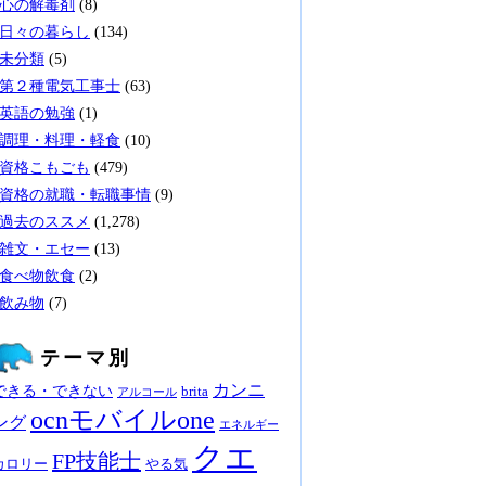
心の解毒剤
(8)
日々の暮らし
(134)
未分類
(5)
第２種電気工事士
(63)
英語の勉強
(1)
調理・料理・軽食
(10)
資格こもごも
(479)
資格の就職・転職事情
(9)
過去のススメ
(1,278)
雑文・エセー
(13)
食べ物飲食
(2)
飲み物
(7)
テーマ別
カンニ
できる・できない
brita
アルコール
ocnモバイルone
ング
エネルギー
クエ
FP技能士
カロリー
やる気