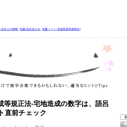
‐法令上の制限
,
宅建‐語呂合わせ
,
宅建ノート‐宅地造成等規制法
）
成等規正法‐宅地造成の数字は、語呂
ト直前チェック