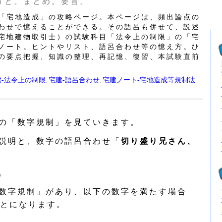
うと。まとめ。要旨。
「宅地造成」の攻略ページ。本ページは、頻出論点の
わせで憶えることができる。その語呂も併せて、説述
宅地建物取引士）の試験科目「法令上の制限」の「宅
ノート。ヒントやリスト、語呂合わせ等の憶え方。ひ
の要点把握、知識の整理、再記憶、復習、本試験直前
建‐法令上の制限
宅建‐語呂合わせ
宅建ノート‐宅地造成等規制法
,
,
の「数字規制」を見ていきます。
説明と、数字の語呂合わせ「
切り盛り兄さん、
。
数字規制」があり、以下の数字を満たす場合
とになります。