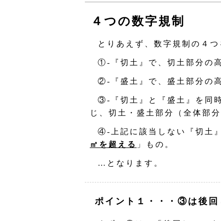
４つの数字規制
とりあえず、数字規制の４つ
①‐『切土』で、切土部分の
②‐『盛土』で、盛土部分の
③‐『切土』と『盛土』を同
じ、切土・盛土部分（全体部分
④‐上記に該当しない『切土
㎡を超える
」もの。
…となります。
ポイント１・・・③は後回