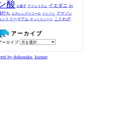
ン酸
イエダニ
お
お菓子
アフォリズム
値打ち
アマゾン
エチレングリコール
ぐじぐじ
ことわざ
カントリーマアム
ざっくりノート
アーカイブ
アーカイブ
ets by dokugaku_kurage