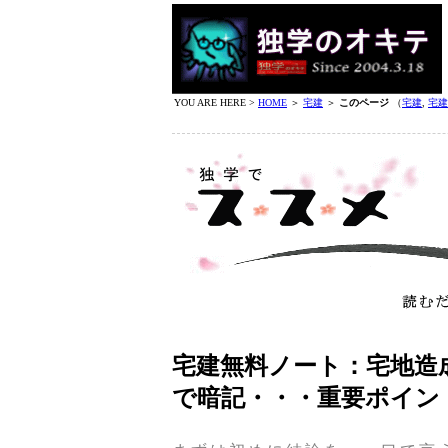
YOU ARE HERE >
HOME
＞
宅建
＞
このページ
（
宅建
,
宅建
宅建無料ノート：宅地造
で暗記・・・重要ポイン