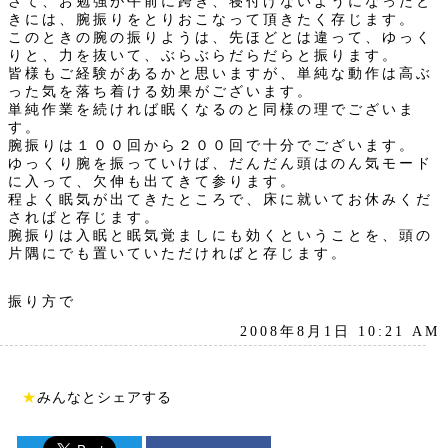
さて、お勉強が午前に跨ぎ、寝付けないようになったと
きには、腕振りをとりおこなって頂きたく存じます。
このときの腕の振りようは、先ほどとは違って、ゆっく
りと、力を抜いて、ぶらぶらだらだらと振ります。
皆様もご経験があるかと思いますが、単純な動作は高ぶ
った気を落ち着ける効果がございます。
単純作業を続ければ眠くなるのと同様の理でございま
す。
腕振りは１００回から２００回で十分でございます。
ゆっくり腕を振っていけば、だんだん頭はのん気モード
に入って、欠伸も出てきて参ります。
程よく眠気が出てきたところで、床に就いてお休みくだ
さればと存じます。
腕振りは入眠と眠気覚ましにも効くということを、頭の
片隅にでも置いていただければと存じます。
振り方で
2008年8月1日 10:21 AM
★
みんなとシェアする