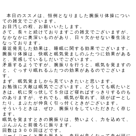
本日のススメは、恒例となりました腕振り体操につい
ての雑文でございます。
お目汚しの程、お願いいたします。
さて、長々と続けておりますこの雑文でございますが、
なかなかに奥深いものがあり、日々欠かせない養生法と
なっております。
最近発見した効果は、睡眠に関する効果でございます。
腕振り体操は、快眠と眠気覚ましのふたつに効果がある
と、実感しているしだいでございます。
矛盾するようですが、腕振りを行うと、眠気を覚ますの
と、ぐっすり眠れるふたつの効果があるのでございま
す。
まず、眠気覚ましから見ていきたいと思います。
お勉強に大敵は眠気でございます。どうしても眠たいと
きは、机に突っ伏して５分ほど寝ればすっきりするのも
のありますが、それでも、眠気が取れず、頭がぼーとし
たり、まぶたが仲良く引っ付くときがございます。
そういうときは、ぜひ、腕振りをしていただきたく存じ
ます。
眠気を覚ますときの腕振りは、勢いよく、力を込めて、
ぶんぶんと前後ろに振ります。
回数は３００回ほどです。
ぶーんぶーんと腕を振ると、血行が良くなって血が頭に