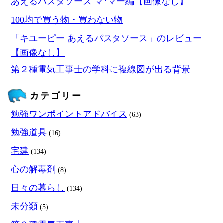
あえるパスタソース マ･マー編【画像なし】
100均で買う物・買わない物
「キユーピー あえるパスタソース」のレビュー
【画像なし】
第２種電気工事士の学科に複線図が出る背景
カテゴリー
勉強ワンポイントアドバイス
(63)
勉強道具
(16)
宅建
(134)
心の解毒剤
(8)
日々の暮らし
(134)
未分類
(5)