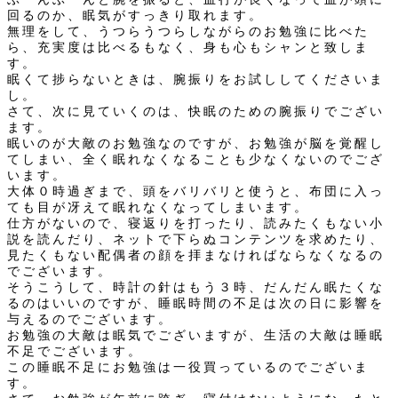
回るのか、眠気がすっきり取れます。
無理をして、うつらうつらしながらのお勉強に比べた
ら、充実度は比べるもなく、身も心もシャンと致しま
す。
眠くて捗らないときは、腕振りをお試ししてくださいま
し。
さて、次に見ていくのは、快眠のための腕振りでござい
ます。
眠いのが大敵のお勉強なのですが、お勉強が脳を覚醒し
てしまい、全く眠れなくなることも少なくないのでござ
います。
大体０時過ぎまで、頭をバリバリと使うと、布団に入っ
ても目が冴えて眠れなくなってしまいます。
仕方がないので、寝返りを打ったり、読みたくもない小
説を読んだり、ネットで下らぬコンテンツを求めたり、
見たくもない配偶者の顔を拝まなければならなくなるの
でございます。
そうこうして、時計の針はもう３時、だんだん眠たくな
るのはいいのですが、睡眠時間の不足は次の日に影響を
与えるのでございます。
お勉強の大敵は眠気でございますが、生活の大敵は睡眠
不足でございます。
この睡眠不足にお勉強は一役買っているのでございま
す。