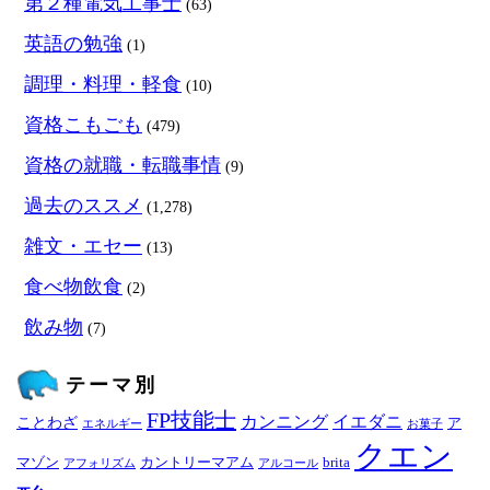
第２種電気工事士
(63)
英語の勉強
(1)
調理・料理・軽食
(10)
資格こもごも
(479)
資格の就職・転職事情
(9)
過去のススメ
(1,278)
雑文・エセー
(13)
食べ物飲食
(2)
飲み物
(7)
テーマ別
FP技能士
カンニング
イエダニ
ことわざ
ア
エネルギー
お菓子
クエン
マゾン
カントリーマアム
brita
アフォリズム
アルコール