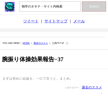
Search
ツイート
｜
サイトマップ
｜
メール
YOU ARE HERE >
HOME
＞
過去のススメ
＞
このページ
（）
腕振り体操効果報告−37
まずは初めに結論を。一口で言うと。まとめ。
過去のススメ
| カテゴリー：
|