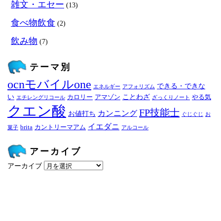
雑文・エセー
(13)
食べ物飲食
(2)
飲み物
(7)
テーマ別
ocnモバイルone
できる・できな
エネルギー
アフォリズム
い
ことわざ
カロリー
アマゾン
やる気
エチレングリコール
ざっくりノート
クエン酸
FP技能士
カンニング
お値打ち
ぐじぐじ
お
イエダニ
brita
カントリーマアム
菓子
アルコール
アーカイブ
アーカイブ