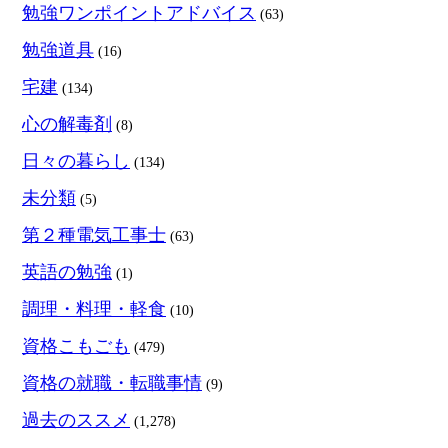
勉強ワンポイントアドバイス
(63)
勉強道具
(16)
宅建
(134)
心の解毒剤
(8)
日々の暮らし
(134)
未分類
(5)
第２種電気工事士
(63)
英語の勉強
(1)
調理・料理・軽食
(10)
資格こもごも
(479)
資格の就職・転職事情
(9)
過去のススメ
(1,278)