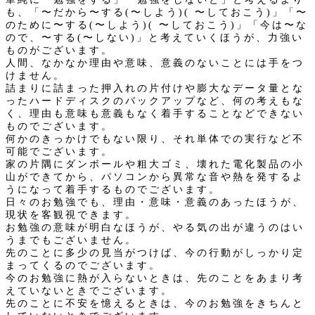
も、「〜だから〜する(〜しよう)( 〜しておこう)」「〜
のために〜する(〜しよう)( 〜しておこう)」「今は〜な
ので、〜する(〜しない)」と考えていくほうが、力強い
ものがございます。
人間、なかなか理由や意味、意義のないことには手をつ
けません。
詰まりに詰まった押入れの片付けや膨大なデータ量とな
ったハードディスクのバックアップなど、何の考えもな
く、理由も意味も意義もなく着手することなどできない
ものでございます。
何かのきっかけでもない限り、それ単体での実行など不
可能でございます。
家の片隅にダンボールや粗大ゴミ、壊れた電化製品の小
山ができてから、パソコンから異常な音や熱を発するよ
うになって着手するものでございます。
日々のお勉強でも、理由・意味・意義のあったほうが、
現状を客観視できます。
お勉強の意味が明白なほうが、やる気の出が違うのはい
うまでもございません。
先のことに多少の見当がつけば、今の行動がしっかり定
まってくるのでございます。
今のお勉強に熱が入らないときは、先のことをあまり考
えていないときでございます。
先のことに不安を憶えるときは、今のお勉強をきちんと