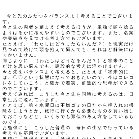
今と先のふたつをバランスよく考えることでございま
す。
今と先の両者を踏まえて考えるほうが、単独で頭を捻る
よりはるかに考えやすいものでございます。また、名案
や突破点を見つける考え方でもございます。
たとえば、（わたしはどうしたらいんだ？）と現実だけ
見つめて続けて頭を抱えて悩んでも、それほど解決には
向かいません。
同じように、（わたしはどうなるんだ？）と将来のこと
だけを思い悩んでも、建設的な考えは浮かびません。
今と先をバランスよく考えると、たとえば「将来的に
は、〇〇という状態になっておきたいので、今はコレコ
レをしていこう」と確かで着実、前進的な思考ができる
のでございます。
考えてみれば、こうした今と先を同時に考えるのは、日
常生活に溢れています。
たとえば、第４水曜日は不燃ゴミの日だから押入れの掃
除をしようとか、旅行に行くから必要なものを買い物し
ておこうなどと、いくらでも類似の考え方をしているも
のです。
お勉強にも、こうした普通の、毎日の生活で行っている
考え方を応用でございます。
単純に「勉強をする」「勉強をしないと」と考えるより