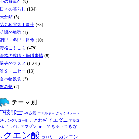
心の解毒剤
(8)
日々の暮らし
(134)
未分類
(5)
第２種電気工事士
(63)
英語の勉強
(1)
調理・料理・軽食
(10)
資格こもごも
(479)
資格の就職・転職事情
(9)
過去のススメ
(1,278)
雑文・エセー
(13)
食べ物飲食
(2)
飲み物
(7)
テーマ別
FP技能士
やる気
エネルギー
ざっくりノート
イエダニ
ことわざ
エチレングリコール
アルコ
できる・できな
アマゾン
brita
ール
ぐじぐじ
クエン酸
カンニン
い
カロリー