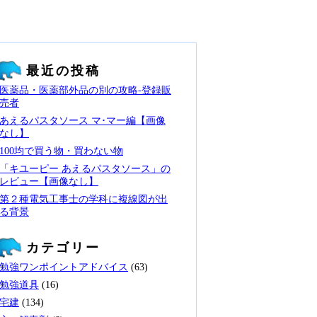
最近の投稿
医薬品・医薬部外品の別の攻略‐登録販
売者
あえるパスタソース マ･マー編【画像
なし】
100均で買う物・買わない物
「キユーピー あえるパスタソース」の
レビュー【画像なし】
第２種電気工事士の学科に複線図が出
る背景
カテゴリー
勉強ワンポイントアドバイス
(63)
勉強道具
(16)
宅建
(134)