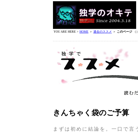
YOU ARE HERE >
HOME
＞
過去のススメ
＞
このページ
（
きんちゃく袋のご予算
まずは初めに結論を。一口で言