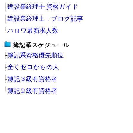
├
建設業経理士 資格ガイド
├
建設業経理士：ブログ記事
└
ハロワ最新求人数
簿記系スケジュール
├
簿記系資格優先順位
├
全くゼロからの人
├
簿記３級有資格者
└
簿記２級有資格者