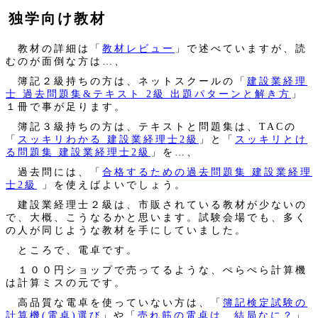
独学向け教材
教材の詳細は「
教材レビュー
」で述べていますが、読
むのが面倒な方は…、
簿記２級持ちの方は、ネットスクールの「
建設業経理
士 過去問題集&テキスト 2級 出題パターンと解き方
」
１冊で事が足ります。
簿記３級持ちの方は、テキストと問題集は、TACの
「
スッキリわかる 建設業経理士2級
」と「
スッキリとけ
る問題集 建設業経理士2級
」を…、
過去問には、「
合格するための過去問題集 建設業経理
士2級
」を使えばよいでしょう。
建設業経理士２級は、市販されている教材が少ないの
で、大概、こうなるかと思います。試験会場でも、多く
の人が同じような教材を手にしていました。
ところで、電卓です。
１００円ショップで売ってるような、ぺらぺら計算機
は計算ミスの元です。
高品質な電卓を使っていない方は、「
簿記検定試験の
計算機(電卓)選び
」や「
売れ筋の電卓は、結局なに？
」