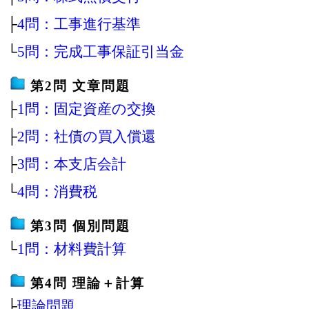
├
4問：工事進行基準
└
5問：完成工事保証引当金
第2問 文章問題
├
1問：固定資産の交換
├
2問：社債の買入償還
├
3問：本支店会計
└
4問：消費税
第3問 個別問題
└
1問：材料費計算
第4問 理論＋計算
├
理論問題