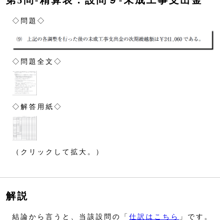
第5問‐精算表：設問９‐未成工事支出金
◇問題◇
◇問題全文◇
◇解答用紙◇
（クリックして拡大。）
解説
結論から言うと、当該設問の「
仕訳はこちら
」です。