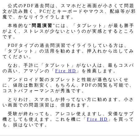
公式のPDF過去問は、スマホだと画面が小さくて問題
文が読み難く、PCだとキーボードやマウス、配線等が邪
魔で、かなりイライラします。
本格的な“
問題演習
”には、「タブレット」が最も勝手
がよく、ストレスが少ないというのが実感とするところ
です。
PDFタイプの過去問演習でイライラしている方は、
「タブレット」の活用を勧めます。押入れから出してみ
てください。
なお、手許に「タブレット」がない人は、最もコスパ
の高い、アマゾンの「
Fire HD
」を推薦します。
アンドロイド製のタブレットと性能が遜色ないくせ
に、値段は数割安く、もちろん、PDFの閲覧も可能で、
コストパフォーマンスが秀逸です。
とりわけ、スマホしか持ってない方に勧めます。小さ
い画面での問題演習は、倍疲れます。
受験が終わっても、アレコレ使えますし、安価なサブ
機としても使えます。これを機に「
Fire HD
」を買って
も、損はないです。