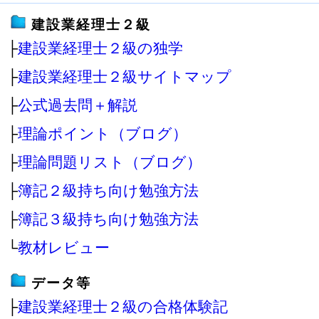
建設業経理士２級
├
建設業経理士２級の独学
├
建設業経理士２級サイトマップ
├
公式過去問＋解説
├
理論ポイント（ブログ）
├
理論問題リスト（ブログ）
├
簿記２級持ち向け勉強方法
├
簿記３級持ち向け勉強方法
└
教材レビュー
データ等
├
建設業経理士２級の合格体験記