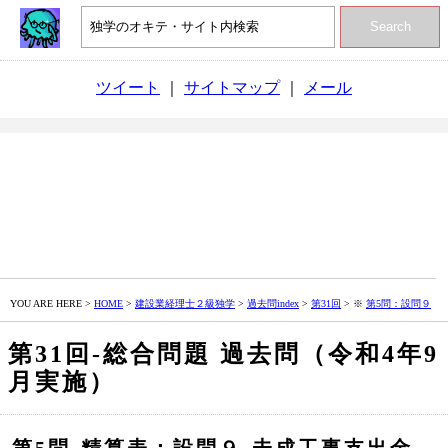
Search
ツイート
｜
サイトマップ
｜
メール
YOU ARE HERE >
HOME
>
建設業経理士２級独学
>
過去問index
>
第31回
> ※
第5問：設問９
第31回‐総合問題 過去問（令和4年9
月実施）