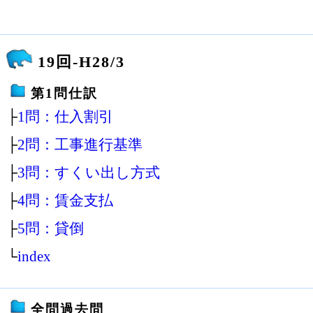
19回-H28/3
第1問仕訳
├
1問：仕入割引
├
2問：工事進行基準
├
3問：すくい出し方式
├
4問：賃金支払
├
5問：貸倒
└
index
全問過去問