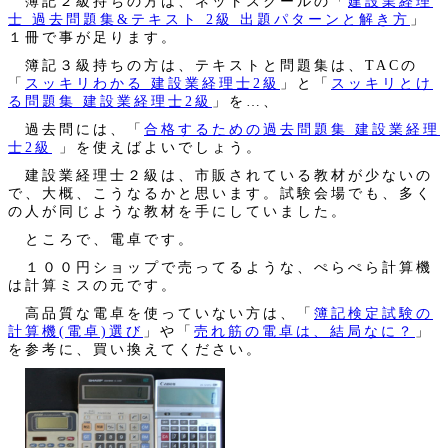
簿記２級持ちの方は、ネットスクールの「
建設業経理
士 過去問題集&テキスト 2級 出題パターンと解き方
」
１冊で事が足ります。
簿記３級持ちの方は、テキストと問題集は、TACの
「
スッキリわかる 建設業経理士2級
」と「
スッキリとけ
る問題集 建設業経理士2級
」を…、
過去問には、「
合格するための過去問題集 建設業経理
士2級
」を使えばよいでしょう。
建設業経理士２級は、市販されている教材が少ないの
で、大概、こうなるかと思います。試験会場でも、多く
の人が同じような教材を手にしていました。
ところで、電卓です。
１００円ショップで売ってるような、ぺらぺら計算機
は計算ミスの元です。
高品質な電卓を使っていない方は、「
簿記検定試験の
計算機(電卓)選び
」や「
売れ筋の電卓は、結局なに？
」
を参考に、買い換えてください。