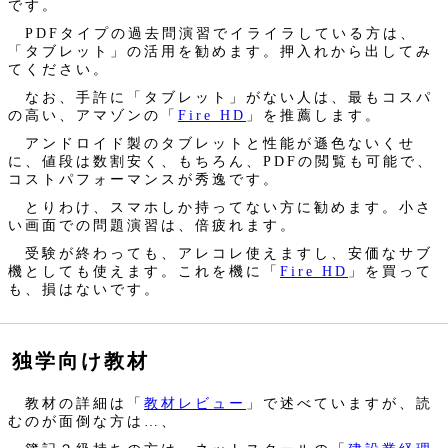
です。
PDFタイプの過去問演習でイライラしている方は、
「タブレット」の活用を勧めます。押入れから出してみ
てください。
なお、手許に「タブレット」がない人は、最もコスパ
の高い、アマゾンの「
Fire HD
」を推薦します。
アンドロイド製のタブレットと性能が遜色ないくせ
に、値段は数割安く、もちろん、PDFの閲覧も可能で、
コストパフォーマンスが秀逸です。
とりわけ、スマホしか持ってない方に勧めます。小さ
い画面での問題演習は、倍疲れます。
受験が終わっても、アレコレ使えますし、安価なサブ
機としても使えます。これを機に「
Fire HD
」を買って
も、損はないです。
独学向け教材
教材の詳細は「
教材レビュー
」で述べていますが、読
むのが面倒な方は…、