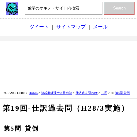
Search
ツイート
｜
サイトマップ
｜
メール
YOU ARE HERE >
HOME
>
建設業経理士２級独学
>
仕訳過去問index
>
19回
> ※
第5問‐貸倒
第19回‐仕訳過去問（H28/3実施）
第5問‐貸倒