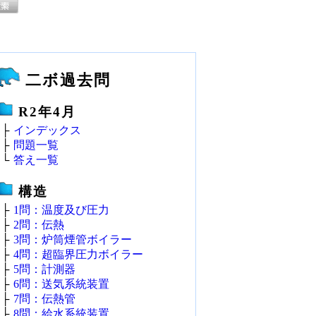
二ボ過去問
R2年4月
├
インデックス
├
問題一覧
└
答え一覧
構造
├
1問：温度及び圧力
├
2問：伝熱
├
3問：炉筒煙管ボイラー
├
4問：超臨界圧力ボイラー
├
5問：計測器
├
6問：送気系統装置
├
7問：伝熱管
├
8問：給水系統装置