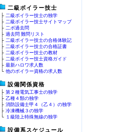
二級ボイラー技士
├
二級ボイラー技士の独学
├
二級ボイラー技士サイトマップ
├
二ボ過去問
├
過去問 難問リスト
├
二級ボイラー技士の合格体験記
├
二級ボイラー技士の合格証書
├
二級ボイラー技士の教材
├
二級ボイラー技士資格ガイド
├
最新ハロワ求人数
└
他のボイラー資格の求人数
設備関係資格
├
第２種電気工事士の独学
├
乙種４類の独学
├
消防設備士甲４（乙４）の独学
├
冷凍機械３の独学
└
１級陸上特殊無線の独学
設備系スケジュール