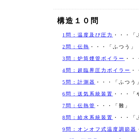
構造１０問
1問：温度及び圧力
・・・「
2問：伝熱
・・・「ふつう」
3問：炉筒煙管ボイラー
・・
4問：超臨界圧力ボイラー
・
5問：計測器
・・・「ふつう
6問：送気系統装置
・・・「
7問：伝熱管
・・・「難」
8問：給水系統装置
・・・「
9問：オンオフ式温度調節器