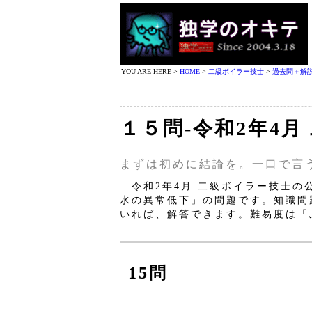
YOU ARE HERE >
HOME
>
二級ボイラー技士
>
過去問＋解
１５問‐令和2年4
まずは初めに結論を。一口で言
令和2年4月 二級ボイラー技士の
水の異常低下」の問題です。知識問
いれば、解答できます。難易度は「
15問