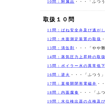
10問：附属品
・・・「ふつ
取扱１０問
11問：ばね安全弁及び逃が
12問：水面測定装置の取扱
13問：清缶剤
・・・「やや
14問：蒸気圧力上昇時の取
15問：ボイラー水の異常低
16問：逆火
・・・「ふつう
17問：直接開閉形電磁弁
・
18問：内面腐食
・・・「ふ
19問：水位検出器の点検及