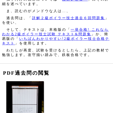
細を述べています。
ま、読むのがメンドウな人は…、
過去問は、「
詳解２級ボイラー技士過去６回問題集
」
を使い、
そして、テキストは、本格版の「
一発合格! これなら
わかる2級ボイラー技士試験 テキスト&問題集
」か、簡
易版の「
いちばんわかりやすい!2級ボイラー技士合格テ
キスト
」を使用します。
わたしが再度、試験を受けるとしたら、上記の教材で
勉強します。攻守揃い踏みで、鉄板合格です。
PDF過去問の閲覧