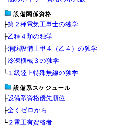
設備関係資格
├
第２種電気工事士の独学
├
乙種４類の独学
├
消防設備士甲４（乙４）の独学
├
冷凍機械３の独学
└
１級陸上特殊無線の独学
設備系スケジュール
├
設備系資格優先順位
├
全くゼロから
└
２電工有資格者