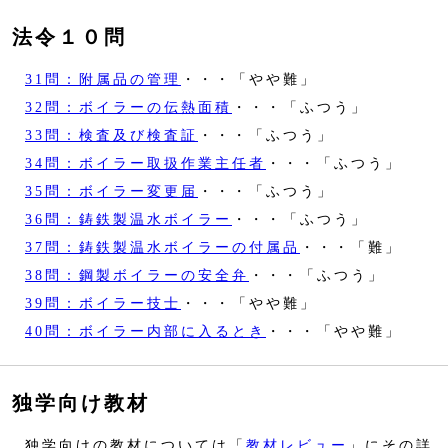
法令１０問
31問：附属品の管理
・・・「やや難」
32問：ボイラーの伝熱面積
・・・「ふつう」
33問：検査及び検査証
・・・「ふつう」
34問：ボイラー取扱作業主任者
・・・「ふつう」
35問：ボイラー変更届
・・・「ふつう」
36問：鋳鉄製温水ボイラー
・・・「ふつう」
37問：鋳鉄製温水ボイラーの付属品
・・・「難」
38問：鋼製ボイラーの安全弁
・・・「ふつう」
39問：ボイラー技士
・・・「やや難」
40問：ボイラー内部に入るとき
・・・「やや難」
独学向け教材
独学向けの教材については「
教材レビュー
」にその詳