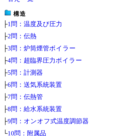
構造
├
1問：温度及び圧力
├
2問：伝熱
├
3問：炉筒煙管ボイラー
├
4問：超臨界圧力ボイラー
├
5問：計測器
├
6問：送気系統装置
├
7問：伝熱管
├
8問：給水系統装置
├
9問：オンオフ式温度調節器
└
10問：附属品