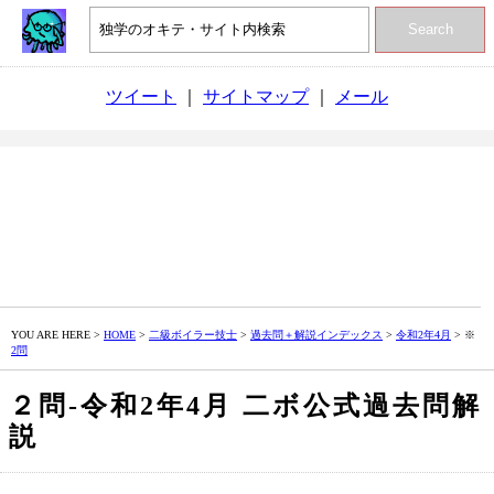
Search
ツイート
｜
サイトマップ
｜
メール
YOU ARE HERE >
HOME
>
二級ボイラー技士
>
過去問＋解説インデックス
>
令和2年4月
> ※
2問
２問‐令和2年4月 二ボ公式過去問解
説