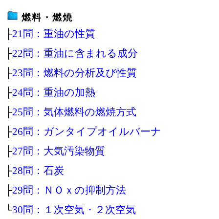
燃料・燃焼
├
21問：重油の性質
├
22問：重油に含まれる成分
├
23問：燃料の分析及び性質
├
24問：重油の加熱
├
25問：気体燃料の燃焼方式
├
26問：ガンタイプオイルバーナ
├
27問：大気汚染物質
├
28問：石炭
├
29問：ＮＯｘの抑制方法
└
30問：１次空気・２次空気