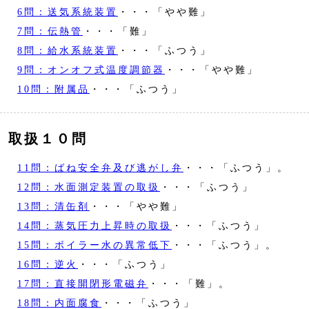
6問：送気系統装置
・・・「やや難」
7問：伝熱管
・・・「難」
8問：給水系統装置
・・・「ふつう」
9問：オンオフ式温度調節器
・・・「やや難」
10問：附属品
・・・「ふつう」
取扱１０問
11問：ばね安全弁及び逃がし弁
・・・「ふつう」。
12問：水面測定装置の取扱
・・・「ふつう」
13問：清缶剤
・・・「やや難」
14問：蒸気圧力上昇時の取扱
・・・「ふつう」
15問：ボイラー水の異常低下
・・・「ふつう」。
16問：逆火
・・・「ふつう」
17問：直接開閉形電磁弁
・・・「難」。
18問：内面腐食
・・・「ふつう」