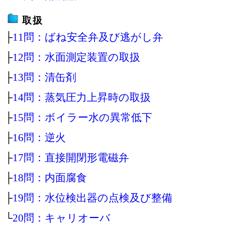
取扱
├
11問：ばね安全弁及び逃がし弁
├
12問：水面測定装置の取扱
├
13問：清缶剤
├
14問：蒸気圧力上昇時の取扱
├
15問：ボイラー水の異常低下
├
16問：逆火
├
17問：直接開閉形電磁弁
├
18問：内面腐食
├
19問：水位検出器の点検及び整備
└
20問：キャリオーバ