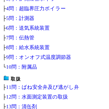
├
4問：超臨界圧力ボイラー
├
5問：計測器
├
6問：送気系統装置
├
7問：伝熱管
├
8問：給水系統装置
├
9問：オンオフ式温度調節器
└
10問：附属品
取扱
├
11問：ばね安全弁及び逃がし弁
├
12問：水面測定装置の取扱
├
13問：清缶剤