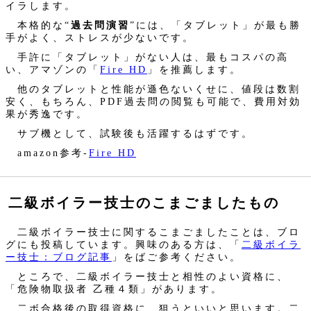
イラします。
本格的な“
過去問演習
”には、「タブレット」が最も勝
手がよく、ストレスが少ないです。
手許に「タブレット」がない人は、最もコスパの高
い、アマゾンの「
Fire HD
」を推薦します。
他のタブレットと性能が遜色ないくせに、値段は数割
安く、もちろん、PDF過去問の閲覧も可能で、費用対効
果が秀逸です。
サブ機として、試験後も活躍するはずです。
amazon参考‐
Fire HD
二級ボイラー技士のこまごましたもの
二級ボイラー技士に関するこまごましたことは、ブロ
グにも投稿しています。興味のある方は、「
二級ボイラ
ー技士：ブログ記事
」をばご参考ください。
ところで、二級ボイラー技士と相性のよい資格に、
「危険物取扱者 乙種４類」があります。
二ボ合格後の取得資格に、狙うといいと思います。二