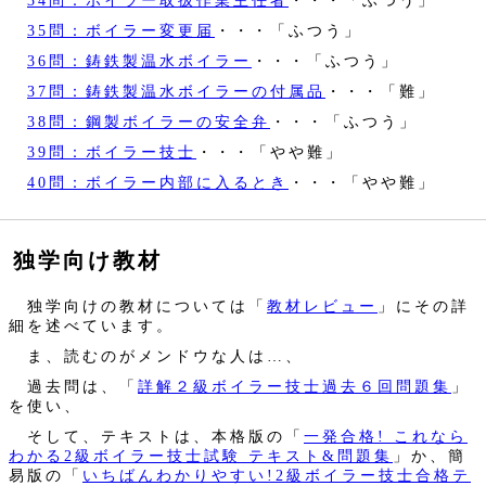
35問：ボイラー変更届
・・・「ふつう」
36問：鋳鉄製温水ボイラー
・・・「ふつう」
37問：鋳鉄製温水ボイラーの付属品
・・・「難」
38問：鋼製ボイラーの安全弁
・・・「ふつう」
39問：ボイラー技士
・・・「やや難」
40問：ボイラー内部に入るとき
・・・「やや難」
独学向け教材
独学向けの教材については「
教材レビュー
」にその詳
細を述べています。
ま、読むのがメンドウな人は…、
過去問は、「
詳解２級ボイラー技士過去６回問題集
」
を使い、
そして、テキストは、本格版の「
一発合格! これなら
わかる2級ボイラー技士試験 テキスト&問題集
」か、簡
易版の「
いちばんわかりやすい!2級ボイラー技士合格テ