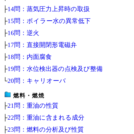
├
14問：蒸気圧力上昇時の取扱
├
15問：ボイラー水の異常低下
├
16問：逆火
├
17問：直接開閉形電磁弁
├
18問：内面腐食
├
19問：水位検出器の点検及び整備
└
20問：キャリオーバ
燃料・燃焼
├
21問：重油の性質
├
22問：重油に含まれる成分
├
23問：燃料の分析及び性質