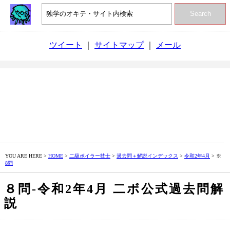
Search
ツイート
｜
サイトマップ
｜
メール
YOU ARE HERE >
HOME
>
二級ボイラー技士
>
過去問＋解説インデックス
>
令和2年4月
> ※
8問
８問‐令和2年4月 二ボ公式過去問解
説