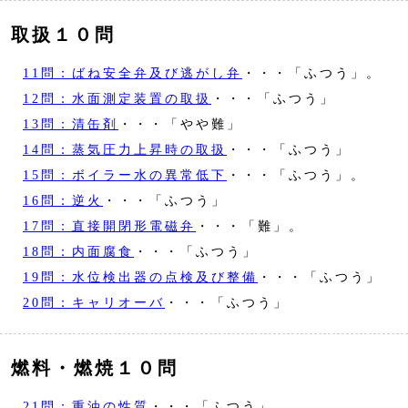
取扱１０問
11問：ばね安全弁及び逃がし弁
・・・「ふつう」。
12問：水面測定装置の取扱
・・・「ふつう」
13問：清缶剤
・・・「やや難」
14問：蒸気圧力上昇時の取扱
・・・「ふつう」
15問：ボイラー水の異常低下
・・・「ふつう」。
16問：逆火
・・・「ふつう」
17問：直接開閉形電磁弁
・・・「難」。
18問：内面腐食
・・・「ふつう」
19問：水位検出器の点検及び整備
・・・「ふつう」
20問：キャリオーバ
・・・「ふつう」
燃料・燃焼１０問
21問：重油の性質
・・・「ふつう」