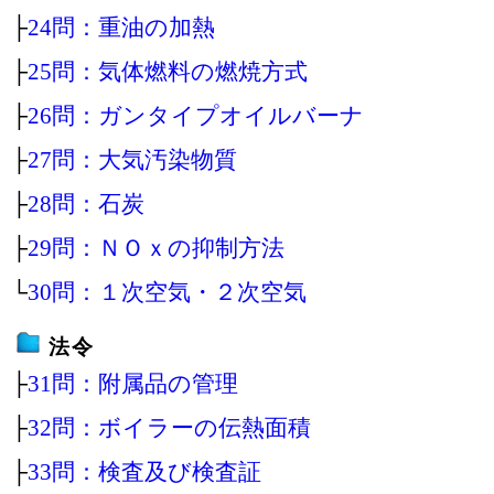
├
24問：重油の加熱
├
25問：気体燃料の燃焼方式
├
26問：ガンタイプオイルバーナ
├
27問：大気汚染物質
├
28問：石炭
├
29問：ＮＯｘの抑制方法
└
30問：１次空気・２次空気
法令
├
31問：附属品の管理
├
32問：ボイラーの伝熱面積
├
33問：検査及び検査証