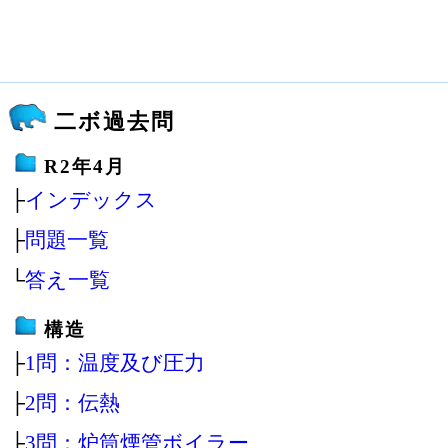
二ボ過去問
R2年4月
├
インデックス
├
問題一覧
└
答え一覧
構造
├
1問：温度及び圧力
├
2問：伝熱
├
3問：炉筒煙管ボイラー