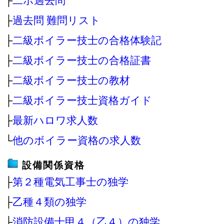
├
二ボ過去問
├
過去問 難問リスト
├
二級ボイラー技士の合格体験記
├
二級ボイラー技士の合格証書
├
二級ボイラー技士の教材
├
二級ボイラー技士資格ガイド
├
最新ハロワ求人数
└
他のボイラー資格の求人数
設備関係資格
├
第２種電気工事士の独学
├
乙種４類の独学
├
消防設備士甲４（乙４）の独学