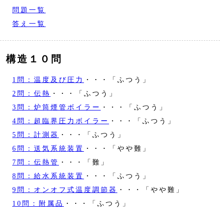
問題一覧
答え一覧
構造１０問
1問：温度及び圧力
・・・「ふつう」
2問：伝熱
・・・「ふつう」
3問：炉筒煙管ボイラー
・・・「ふつう」
4問：超臨界圧力ボイラー
・・・「ふつう」
5問：計測器
・・・「ふつう」
6問：送気系統装置
・・・「やや難」
7問：伝熱管
・・・「難」
8問：給水系統装置
・・・「ふつう」
9問：オンオフ式温度調節器
・・・「やや難」
10問：附属品
・・・「ふつう」