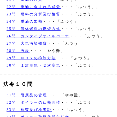
22問：重油に含まれる成分
・・・「ふつう」。
23問：燃料の分析及び性質
・・・「ふつう」
24問：重油の加熱
・・・「ふつう」
25問：気体燃料の燃焼方式
・・・「ふつう」
26問：ガンタイプオイルバーナ
・・・「ふつう」
27問：大気汚染物質
・・・「ふつう」
28問：石炭
・・・「やや難」
29問：ＮＯｘの抑制方法
・・・「ふつう」
30問：１次空気・２次空気
・・・「ふつう」
法令１０問
31問：附属品の管理
・・・「やや難」
32問：ボイラーの伝熱面積
・・・「ふつう」
33問：検査及び検査証
・・・「ふつう」
34問：ボイラー取扱作業主任者
・・・「ふつう」