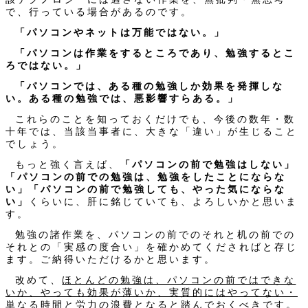
で、行っている場合があるのです。
「パソコンやネットは万能ではない。」
「パソコンは作業をするところであり、勉強するとこ
ろではない。」
「パソコンでは、ある種の勉強しか効果を発揮しな
い。ある種の勉強では、悪影響すらある。」
これらのことを知っておくだけでも、今後の数年・数
十年では、当該当事者に、大きな「違い」が生じること
でしょう。
もっと強く言えば、
「パソコンの前で勉強はしない」
「パソコンの前での勉強は、勉強をしたことにならな
い」「パソコンの前で勉強しても、やった気にならな
い」
くらいに、肝に銘じていても、よろしいかと思いま
す。
勉強の諸作業を、パソコンの前でのそれと机の前での
それとの「実感の度合い」を確かめてくださればと存じ
ます。ご納得いただけるかと思います。
改めて、
ほとんどの勉強は、パソコンの前ではできな
いか、やっても効果が薄いか、実質的にはやってない・
単なる時間と労力の浪費となる
と踏んでおくべきです。