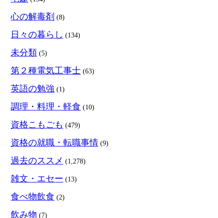
心の解毒剤
(8)
日々の暮らし
(134)
未分類
(5)
第２種電気工事士
(63)
英語の勉強
(1)
調理・料理・軽食
(10)
資格こもごも
(479)
資格の就職・転職事情
(9)
過去のススメ
(1,278)
雑文・エセー
(13)
食べ物飲食
(2)
飲み物
(7)