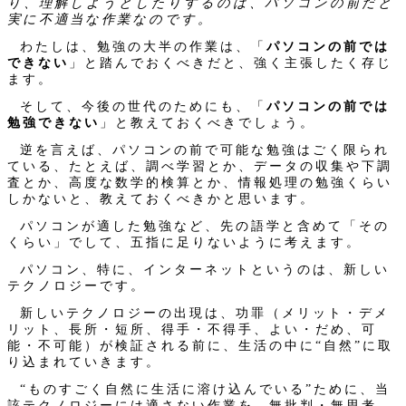
り、理解しようとしたりするのは、パソコンの前だと
実に不適当な作業なのです。
わたしは、勉強の大半の作業は、「
パソコンの前では
できない
」と踏んでおくべきだと、強く主張したく存じ
ます。
そして、今後の世代のためにも、「
パソコンの前では
勉強できない
」と教えておくべきでしょう。
逆を言えば、パソコンの前で可能な勉強はごく限られ
ている、たとえば、調べ学習とか、データの収集や下調
査とか、高度な数学的検算とか、情報処理の勉強くらい
しかないと、教えておくべきかと思います。
パソコンが適した勉強など、先の語学と含めて「その
くらい」でして、五指に足りないように考えます。
パソコン、特に、インターネットというのは、新しい
テクノロジーです。
新しいテクノロジーの出現は、功罪（メリット・デメ
リット、長所・短所、得手・不得手、よい・だめ、可
能・不可能）が検証される前に、生活の中に“自然”に取
り込まれていきます。
“ものすごく自然に生活に溶け込んでいる”ために、当
該テクノロジーには適さない作業を、無批判・無思考