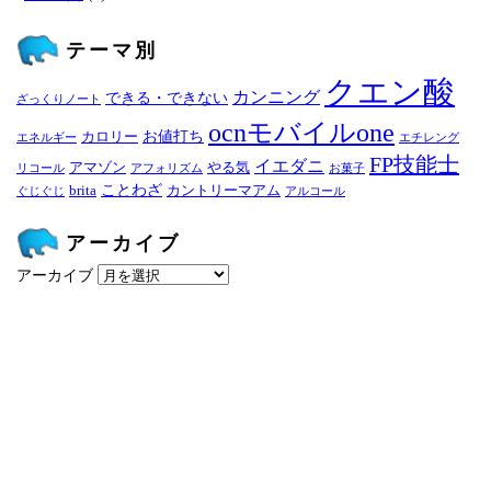
テーマ別
クエン酸
カンニング
できる・できない
ざっくりノート
ocnモバイルone
お値打ち
カロリー
エネルギー
エチレング
FP技能士
イエダニ
アマゾン
やる気
リコール
アフォリズム
お菓子
ことわざ
brita
カントリーマアム
ぐじぐじ
アルコール
アーカイブ
アーカイブ