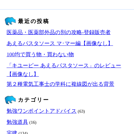
最近の投稿
医薬品・医薬部外品の別の攻略‐登録販売者
あえるパスタソース マ･マー編【画像なし】
100均で買う物・買わない物
「キユーピー あえるパスタソース」のレビュー
【画像なし】
第２種電気工事士の学科に複線図が出る背景
カテゴリー
勉強ワンポイントアドバイス
(63)
勉強道具
(16)
宅建
(134)