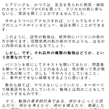
ヒアリングも、かつては、足元を見られた割高・値段
のカセットテープかCDを買って、ラジカセの前に座ら
ないと、英語を聞くことができませんでした。
今やようつべにアクセスすれば、いくらでもネイティ
ブのニュースやインタビュー、会話を聞くことができま
す。
このように、語学の勉強は、絶対的にパソコンの前の
方が捗ります。旧態依然の机の前のそれよりも、はるか
に内容のあるものとなるでしょう。
しかし、です。それ以外の種類の勉強はどうか、とい
う次第なのです。
パソコンを前にしてテキストを開いてみたり、問題集
を解いてみたりしたことのある人は、気が散って気が散
って気が散って、少しも「今やろうとしていること」
に、集中ができない経験をするように思います。
数分も経てば、マウスをいじっていたり、キーボード
で検索語句を入力していたり、勉強とは別のことをして
いたりするものです。
そう、勉強の基本的行為である、何かをじっくり読
んだり、何かを考えたり、何かを憶えたり、推敲した