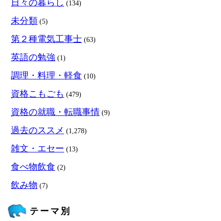
日々の暮らし
(134)
未分類
(5)
第２種電気工事士
(63)
英語の勉強
(1)
調理・料理・軽食
(10)
資格こもごも
(479)
資格の就職・転職事情
(9)
過去のススメ
(1,278)
雑文・エセー
(13)
食べ物飲食
(2)
飲み物
(7)
テーマ別