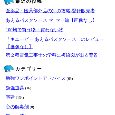
最近の投稿
医薬品・医薬部外品の別の攻略‐登録販売者
あえるパスタソース マ･マー編【画像なし】
100均で買う物・買わない物
「キユーピー あえるパスタソース」のレビュー
【画像なし】
第２種電気工事士の学科に複線図が出る背景
カテゴリー
勉強ワンポイントアドバイス
(63)
勉強道具
(16)
宅建
(134)
心の解毒剤
(8)