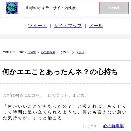
Search
ツイート
｜
サイトマップ
｜
メール
YOU ARE HERE >
HOME
＞
心の解毒剤
＞
このページ
（
焦り
）
何かエエことあったんネ？の心持ち
まずは初めに結論を。一口で言うと。まとめ。
「何かいいことでもあったの？」と考えれば、あくせく
して時間に追い立てられるような、何とも言えない急い
た気持ちが、すっと治まる.
心の解毒剤
| カテゴリー：