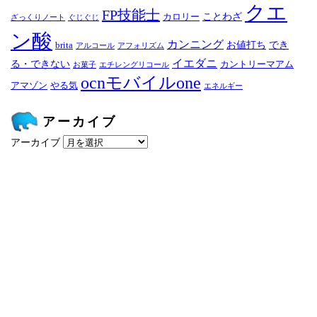
クエ
FP技能士
ことわざ
カロリー
ざっくりノート
ぐじぐじ
ン酸
カンニング
お値打ち
でき
brita
アルコール
アフォリズム
イエダニ
る・できない
カントリーマアム
お菓子
エチレングリコール
ocnモバイルone
アマゾン
やる気
エネルギー
アーカイブ
アーカイブ