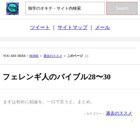
Search
ツイート
｜
サイトマップ
｜
メール
YOU ARE HERE >
HOME
＞
過去のススメ
＞
このページ
（）
フェレンギ人のバイブル28〜30
まずは初めに結論を。一口で言うと。まとめ。
過去のススメ
| カテゴリー：
|