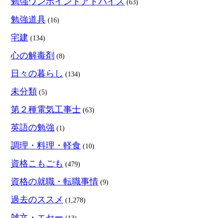
勉強ワンポイントアドバイス
(63)
勉強道具
(16)
宅建
(134)
心の解毒剤
(8)
日々の暮らし
(134)
未分類
(5)
第２種電気工事士
(63)
英語の勉強
(1)
調理・料理・軽食
(10)
資格こもごも
(479)
資格の就職・転職事情
(9)
過去のススメ
(1,278)
雑文・エセー