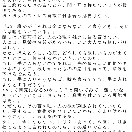
言に終わるだけの言などを、聞く耳は持たないほうが賢
明である。
彼・彼女のストレス発散に付き合う必要はない。
−−−−−−−−−−−−−−−−−−−−−−−−−
『29. 誰かが「それは金にならない」と言うとき 、そい
つは嘘をついている。』
酸っぱい葡萄ほど、人の心理を雄弁に語る言はない。
人には、見栄や名誉があるから、いい大人なら欲しがり
はしない。
ただ、ほんとうに、心底、どうしても欲しいものが出て
きたときに、何をするかということなのだ。
もし、手に入らないのであれば、先の酸っぱい葡萄のキ
ツネのように、欲しかったものの悪口を言って、溜飲を
下げるであろう。
もし、手に入りそうならば、嘘を言ってでも、手に入れ
ようとするだろう。
○○って商売になるのかしら？と聞いてみて、難しいな
あ〜というときは、おそらく、真実を付いている可能性
は高い。
なぜなら、その言を吐く人の欲が刺激されてないから
だ。要するに、食指が伸びていないから、あまり儲かり
そうにない、と言えるのである。
次に、「金にならない」には２つあって、即座に、吐き
捨てるように言われたのなら、その通りである。