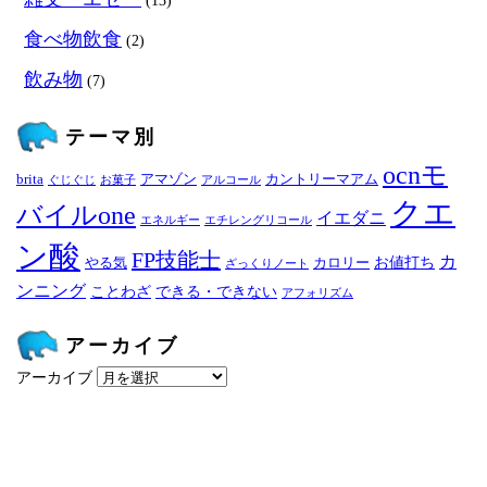
(13)
食べ物飲食
(2)
飲み物
(7)
テーマ別
ocnモ
brita
アマゾン
カントリーマアム
ぐじぐじ
お菓子
アルコール
クエ
バイルone
イエダニ
エネルギー
エチレングリコール
ン酸
FP技能士
カ
お値打ち
やる気
カロリー
ざっくりノート
ンニング
ことわざ
できる・できない
アフォリズム
アーカイブ
アーカイブ