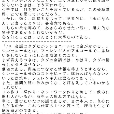
全くトンチンカンなことか、全く見通しやその他常識を
知らないときは、そう言われる。
心中では、何を甘いことを言っているんだ、この砂糖野
郎、とでも思っているだろう。
しかし、強く、説得力をもって、意欲的に、「金になら
ん」と言ったときは、要注意である。
こちらの欲を薄めて、あきらめさせたい程に、魅力的な
物件であるかもしれないからだ。
心を知ることは、ほんとうに大事なのである。
−−−−−−−−−−−−−−−−−−−−−−−−−
『30. 会話はタダだがシンセエールには金がかかる。』
シンセエールとは、フェレンギ人のアルコールで、悪酔
いをしないようにした合成酒とのこと。
まず言えるべきは、タダの会話では、やはり、タダの情
報しか引き出せない。
価値のある、商売につながる情報を得ようとするなら、
シンセエール分のコストを払って、購わねばならないと
いった次第を、フェレンギ人は語るのであろう。
また、無闇矢鱈に飲み歩くな、と釘を刺しているのかも
しれない。
コネ作り・縁作り・ネットワーク作りと称して、飲みに
飲む人がいるが、商売人の飲み方ではない。
単に、遊びたいだけの話であるが、当の本人は、良心に
もとるのか、これも仕事の１つと言って、理由を付けて
飲み遊ぶのである。