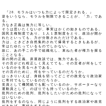
『28. モラルはいつも力によって限定される。』
逆をいうなら、モラルを制限できることが、「力」であ
る。
力なき正義は無力に等しい。
そうは思いたくないが、事実はかくの如きものである。
国民主権制度であり、１人１票制度をとり、政治が開か
れたといっても、力が分散されただけである。
力は、ときどき自然集約されて爆発するときもあるが、
常はたゆたっているものでしかない。
故に、あの手この手で組織化し、束ねた者が権力を握る
こととなる。
茶の間の正義、床屋政談では、無力である。
その言がどれ程正しく見えてても、その言者が何をして
いるのかを見るべきである。
その言のために、何をやっているのだろうか。
はっきりいえば、身銭を切ってどこぞの政党なり政治家
に寄付でもしているのだろうか。
党員として機関紙でも配っているのか、サポーターなり
運動員として、のぼりでも持っているのか。
批判のための批判、批判をしたいがための批判になって
はいないか。
批判をするのなら、同じように批判をする政治家や政党
があれば、寄付をするのか。