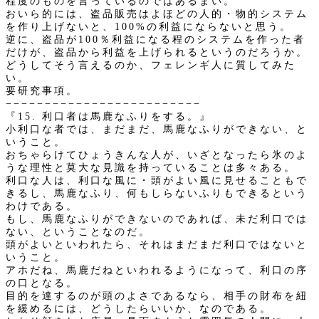
程度のものを言っているのではあるまい。
おいら的には、盗品販売はよほどの人的・物的システム
を作り上げないと、100%の利益にならないと思う。
逆に、盗品が100％利益になる程のシステムを作った者
だけが、盗品から利益を上げられるというのだろうか。
どうしてそう言えるのか、フェレンギ人に質してみた
い。
要研究事項。
−−−−−−−−−−−−−−−−−−−−−−−−−
『15. 利口者は馬鹿なふりをする。』
小利口な者では、まだまだ、馬鹿なふりができない、と
いうこと。
おちゃらけてひょうきんな人が、いざとなったら氷のよ
うな理性と莫大な見識を持っていることは多々ある。
利口な人は、利口な風に・頭がよい風に見せることもで
きるし、馬鹿なふり、何もしらないふりもできるという
わけである。
もし、馬鹿なふりができないのであれば、未だ利口では
ない、ということなのだ。
頭がよいといわれたら、それはまだまだ利口ではないと
いうこと。
アホだね、馬鹿だねといわれるようになって、利口の序
の口となる。
目的を達するのが頭のよさであるなら、相手の財布を紐
を緩めるには、どうしたらいいか、なのである。