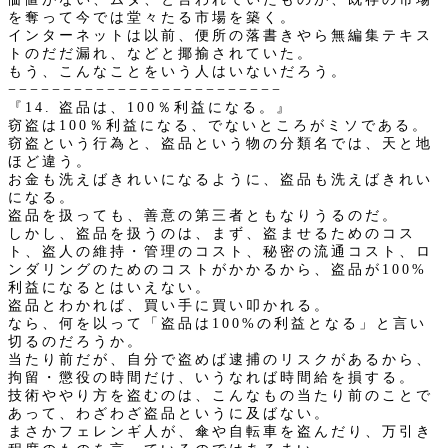
を奪って今では堂々たる市場を築く。
インターネットは以前、便所の落書きやら無編集テキス
トのだだ漏れ、などと揶揄されていた。
もう、こんなことをいう人はいないだろう。
−−−−−−−−−−−−−−−−−−−−−−−−−
『14. 盗品は、100％利益になる。』
窃盗は100％利益になる、でないところがミソである。
窃盗という行為と、盗品という物の分類名では、天と地
ほど違う。
お金も洗えばきれいになるように、盗品も洗えばきれい
になる。
盗品を扱っても、善意の第三者ともなりうるのだ。
しかし、盗品を扱うのは、まず、盗ませるためのコス
ト、盗人の維持・管理のコスト、秘密の流通コスト、ロ
ンダリングのためのコストがかかるから、盗品が100%
利益になるとはいえない。
盗品とわかれば、買い手に買い叩かれる。
なら、何を以って「盗品は100%の利益となる」と言い
切るのだろうか。
当たり前だが、自分で盗めば逮捕のリスクがあるから、
拘留・懲役の時間だけ、いうなれば時間給を損する。
技術ややり方を盗むのは、こんなもの当たり前のことで
あって、わざわざ盗品というに及ばない。
まさかフェレンギ人が、傘や自転車を盗んだり、万引き