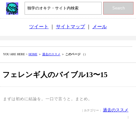
Search
ツイート
｜
サイトマップ
｜
メール
YOU ARE HERE >
HOME
＞
過去のススメ
＞
このページ
（）
フェレンギ人のバイブル13〜15
まずは初めに結論を。一口で言うと。まとめ。
過去のススメ
| カテゴリー：
|