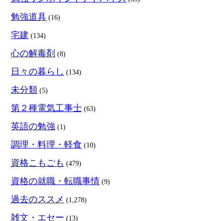
勉強道具
(16)
宅建
(134)
心の解毒剤
(8)
日々の暮らし
(134)
未分類
(5)
第２種電気工事士
(63)
英語の勉強
(1)
調理・料理・軽食
(10)
資格こもごも
(479)
資格の就職・転職事情
(9)
過去のススメ
(1,278)
雑文・エセー
(13)