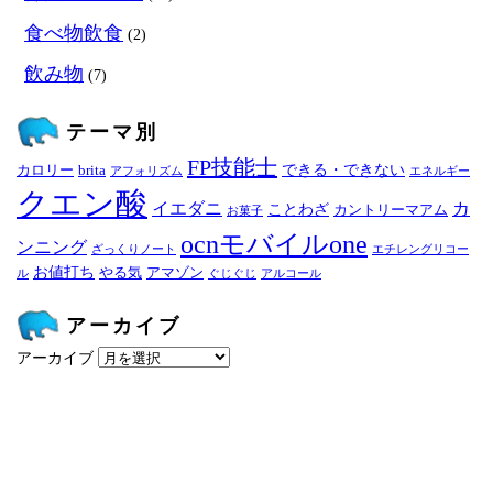
食べ物飲食
(2)
飲み物
(7)
テーマ別
FP技能士
できる・できない
カロリー
brita
アフォリズム
エネルギー
クエン酸
イエダニ
カ
ことわざ
カントリーマアム
お菓子
ocnモバイルone
ンニング
ざっくりノート
エチレングリコー
お値打ち
やる気
アマゾン
ル
ぐじぐじ
アルコール
アーカイブ
アーカイブ