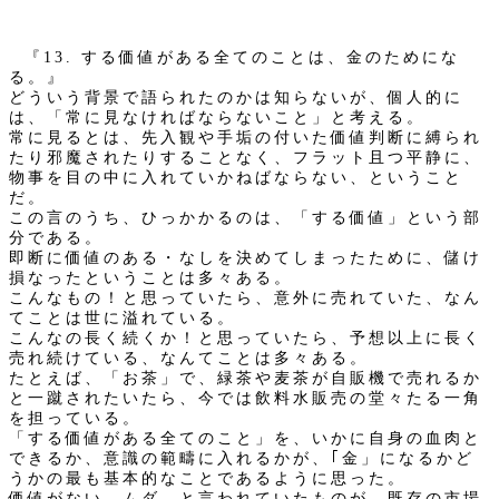
『13. する価値がある全てのことは、金のためにな
る。』
どういう背景で語られたのかは知らないが、個人的に
は、「常に見なければならないこと」と考える。
常に見るとは、先入観や手垢の付いた価値判断に縛られ
たり邪魔されたりすることなく、フラット且つ平静に、
物事を目の中に入れていかねばならない、ということ
だ。
この言のうち、ひっかかるのは、「する価値」という部
分である。
即断に価値のある・なしを決めてしまったために、儲け
損なったということは多々ある。
こんなもの！と思っていたら、意外に売れていた、なん
てことは世に溢れている。
こんなの長く続くか！と思っていたら、予想以上に長く
売れ続けている、なんてことは多々ある。
たとえば、「お茶」で、緑茶や麦茶が自販機で売れるか
と一蹴されたいたら、今では飲料水販売の堂々たる一角
を担っている。
「する価値がある全てのこと」を、いかに自身の血肉と
できるか、意識の範疇に入れるかが、｢金」になるかど
うかの最も基本的なことであるように思った。
価値がない、ムダ、と言われていたものが、既存の市場