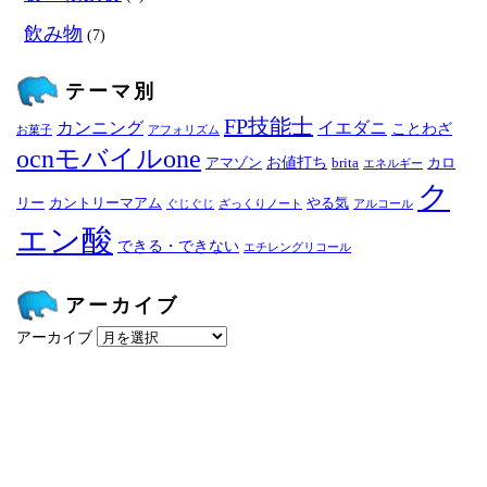
飲み物
(7)
テーマ別
FP技能士
カンニング
イエダニ
ことわざ
お菓子
アフォリズム
ocnモバイルone
お値打ち
アマゾン
brita
カロ
エネルギー
ク
リー
カントリーマアム
やる気
ぐじぐじ
ざっくりノート
アルコール
エン酸
できる・できない
エチレングリコール
アーカイブ
アーカイブ