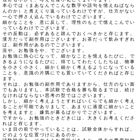
本心では（まあなんでこんな数字や語句を憶えねばなら
んのか）と煮えくり返っているわけですが、仕方がない
一心で押さえ込んでいるわけでございます。
細かなことを、意に反して、理性のもとで憶えこんでい
っているわけでございます。
その反動は、必ずあると踏んでおくべきかと存じます。
漢方だって副作用はございます。お茶だって飲みすぎれ
ば、副作用があるのでございます。
況や、お勉強をや、でございます。
お勉強に熱心になって、細かなことを憶えるたびに、で
きるようになるたびに、得てしてわたくしたちは、物事
を小さく小さく、細かく細かく考えるようになっている
ことを、意識の片隅にでも置いていてくださればと存じ
ます。
それは、お勉強の副作用でありますから、仕方のない面
でもありますし、本試験で合格を勝ち取るまでは、続け
なければならない思考の型ではございます。
しかし、細かく考えようとすればいくらでも細かく考え
ることが可能でありまして、あまりに過度に細かいこと
を考えますと、嫌気が募るばかりでございます。
ですから、お勉強のときどきには、大きくお考えくださ
ればと存じます。
いま目の前でやっていることは、試験全体からすれば、
どのような位置づけにあるのか。