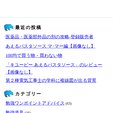
最近の投稿
医薬品・医薬部外品の別の攻略‐登録販売者
あえるパスタソース マ･マー編【画像なし】
100均で買う物・買わない物
「キユーピー あえるパスタソース」のレビュー
【画像なし】
第２種電気工事士の学科に複線図が出る背景
カテゴリー
勉強ワンポイントアドバイス
(63)
勉強道具
(16)