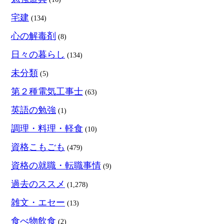
宅建
(134)
心の解毒剤
(8)
日々の暮らし
(134)
未分類
(5)
第２種電気工事士
(63)
英語の勉強
(1)
調理・料理・軽食
(10)
資格こもごも
(479)
資格の就職・転職事情
(9)
過去のススメ
(1,278)
雑文・エセー
(13)
食べ物飲食
(2)