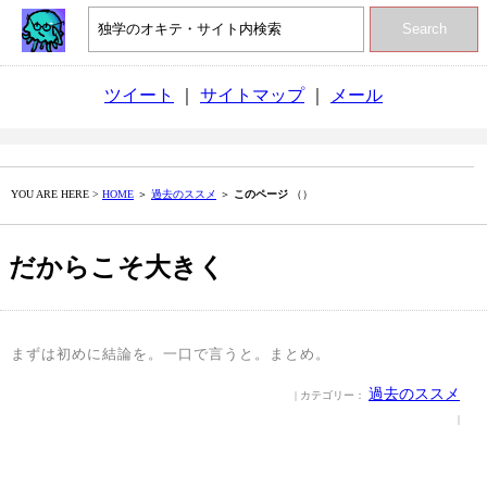
Search
ツイート
｜
サイトマップ
｜
メール
YOU ARE HERE >
HOME
＞
過去のススメ
＞
このページ
（）
だからこそ大きく
まずは初めに結論を。一口で言うと。まとめ。
過去のススメ
| カテゴリー：
|