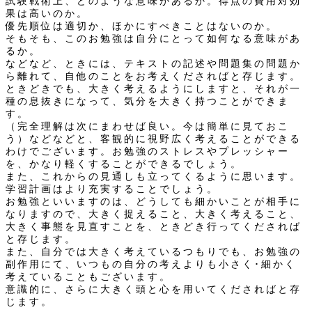
試験戦術上、どのような意味があるか。得点の費用対効
果は高いのか。
優先順位は適切か、ほかにすべきことはないのか。
そもそも、このお勉強は自分にとって如何なる意味があ
るか。
などなど、ときには、テキストの記述や問題集の問題か
ら離れて、自他のことをお考えくださればと存じます。
ときどきでも、大きく考えるようにしますと、それが一
種の息抜きになって、気分を大きく持つことができま
す。
（完全理解は次にまわせば良い。今は簡単に見ておこ
う）などなどと、客観的に視野広く考えることができる
わけでございます。お勉強のストレスやプレッシャー
を、かなり軽くすることができるでしょう。
また、これからの見通しも立ってくるように思います。
学習計画はより充実することでしょう。
お勉強といいますのは、どうしても細かいことが相手に
なりますので、大きく捉えること、大きく考えること、
大きく事態を見直すことを、ときどき行ってくだされば
と存じます。
また、自分では大きく考えているつもりでも、お勉強の
副作用にて、いつもの自分の考えよりも小さく･細かく
考えていることもございます。
意識的に、さらに大きく頭と心を用いてくださればと存
じます。