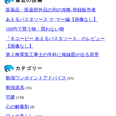
最近の投稿
医薬品・医薬部外品の別の攻略‐登録販売者
あえるパスタソース マ･マー編【画像なし】
100均で買う物・買わない物
「キユーピー あえるパスタソース」のレビュー
【画像なし】
第２種電気工事士の学科に複線図が出る背景
カテゴリー
勉強ワンポイントアドバイス
(63)
勉強道具
(16)
宅建
(134)
心の解毒剤
(8)