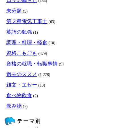
日々の暮らし
(134)
未分類
(5)
第２種電気工事士
(63)
英語の勉強
(1)
調理・料理・軽食
(10)
資格こもごも
(479)
資格の就職・転職事情
(9)
過去のススメ
(1,278)
雑文・エセー
(13)
食べ物飲食
(2)
飲み物
(7)
テーマ別