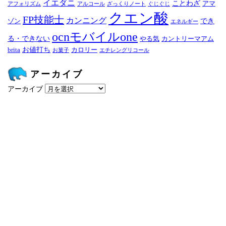
イエダニ
ことわざ
アマ
アフォリズム
アルコール
ざっくりノート
ぐじぐじ
クエン酸
FP技能士
カンニング
でき
ゾン
エネルギー
ocnモバイルone
る・できない
やる気
カントリーマアム
お値打ち
brita
カロリー
お菓子
エチレングリコール
アーカイブ
アーカイブ