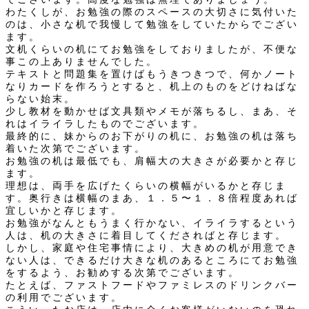
わたくしが、お勉強の際のスペースの大切さに気付いた
のは、小さな机で我慢して勉強をしていたからでござい
ます。
文机くらいの机にてお勉強をしておりましたが、不便な
事この上ありませんでした。
テキストと問題集を置けばもうきつきつで、何かノート
なりカードを作ろうとすると、机上のものをどけねばな
らない始末。
少し教材を動かせば文具類やメモが落ちるし、まあ、そ
れはイライラしたものでございます。
最終的に、妹からのお下がりの机に、お勉強の机は落ち
着いた次第でございます。
お勉強の机は最低でも、肩幅大の大きさが必要かと存じ
ます。
理想は、両手を広げたくらいの横幅がいるかと存じま
す。奥行きは横幅のまあ、１．５〜１．８倍程度あれば
宜しいかと存じます。
お勉強がなんともうまく行かない、イライラするという
人は、机の大きさに着目してくださればと存じます。
しかし、家庭や住宅事情により、大きめの机が用意でき
ない人は、できるだけ大きな机のあるところにてお勉強
をするよう、お勧めする次第でございます。
たとえば、ファストフードやファミレスのドリンクバー
の利用でございます。