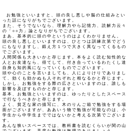
お勉強といいますと、頭の良し悪しや脳の仕組みとい
った話になりがちでございます。
また、そうでないなら、理解力やら記憶力、読解力云々
の「○○力」論となりがちでございます。
まあ、基本的に頭の中というのはよくわかりません。
頭の良し悪しといいますのは、ひとつは訓練次第でどう
にもなりますし、鍛え方１つで大きく異なってくるもの
でございます。
人間関係も大きいかと存じます。本をよく読む知性的な
人とお友達なら、得てして、付き合っているわたくし達
自身も知的風になっていくものでございます。
頭や心のことを言いましても、人によりけりでありまし
て、効くも効かぬも人それぞれと相なるかと存じます。
しかし、お勉強をする際の広さといいますのは、誰しも
影響を及ぼすものかと存じます。
基本、お勉強といいますのは、ゆったりとしたスペース
で行なうべきかと存じます。
よく、貧乏な家の描写に、木のりんご箱で勉強をする場
面がございますが、ああいう物で勉強が可能なのは、小
学生から中学生までではないかと考える次第でございま
す。
あんな狭いスペースでは、教科書を読むくらいが関の山
でございます。高度な勉強は無理でありましょう。