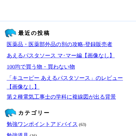
最近の投稿
医薬品・医薬部外品の別の攻略‐登録販売者
あえるパスタソース マ･マー編【画像なし】
100均で買う物・買わない物
「キユーピー あえるパスタソース」のレビュー
【画像なし】
第２種電気工事士の学科に複線図が出る背景
カテゴリー
勉強ワンポイントアドバイス
(63)
勉強道具
(16)