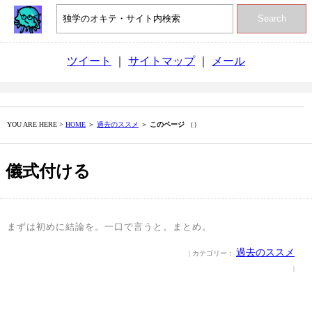
Search
ツイート
｜
サイトマップ
｜
メール
YOU ARE HERE >
HOME
＞
過去のススメ
＞
このページ
（）
儀式付ける
まずは初めに結論を。一口で言うと。まとめ。
過去のススメ
| カテゴリー：
|