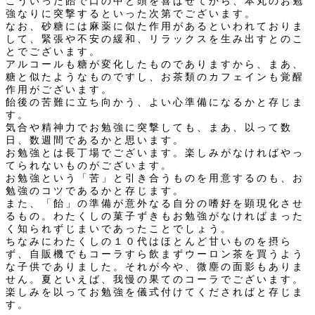
こういった飴で口の中と頭を喜ばせてから、本丸のお勉
強なりに突撃するといった次第でございます。
なお、砂糖には麻薬に似た作用があるといわれておりま
して、緊張や不安の緩和、リラックスを生み出すとのこ
とでございます。
アルコールも糖が変化したものでありますから、まあ、
糖と似たようなものですし、お茶類のカフェインも覚醒
作用がございます。
飴後の苦難に立ち向かう、よい心準備になるかと存じま
す。
気合や精神力でお勉強に突撃しても、まあ、以って数
日、数週間であるかと思います。
お勉強とは長丁場でございます。楽しみがなければやっ
てられないものがございます。
お勉強という「苦」と引き合うものを用意するのも、お
勉強のコツであるかと存じます。
また、「飴」の準備が意外なる自分の嗜好を顕現化させ
るもの。わたくしの菓子ずきもお勉強がなければまった
く知られずじまいであったことでしょう。
ちなみにわたくしの１０代はほとんど甘いものを摂ら
ず、自販機でもコーラすら飲まずウーロン茶を買うよう
な子供でありました。それが今や、微塵の面影もありま
せん。夏といえば、我慢の果てのコーラでございます。
楽しみを以ってお勉強を儀式付けてくださればと存じま
す。