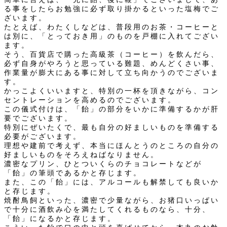
る事をしたらお勉強に必ず取り掛かるといった塩梅でご
ざいます。
たとえば、わたくしなどは、普段用のお茶・コーヒーと
は別に、「とっておき用」のものを戸棚に入れてござい
ます。
そう、百貨店で購った高級茶（コーヒー）を飲んだら、
必ず自身がやろうと思っている難題、めんどくさい事、
作業量が膨大にある事に対して立ち向かうのでございま
す。
かっこよくいいますと、特別の一杯を頂きながら、コン
セントレーションを高めるのでございます。
この儀式付けは、「飴」の部分をいかに準備するかが肝
要でございます。
特別にぜいたくで、最も自分の好ましいものを準備する
必要がございます。
理想や建前で考えず、本当にほんとうのところの自分の
好ましいものをそろえねばなりません。
濃密なプリン、ひとついくらのチョコレートなどが
「飴」の筆頭であるかと存じます。
また、この「飴」には、アルコールも解禁しても良いか
と存じます。
焼酎鳥飼といった、濃密で少量ながら、お猪口いっぱい
で十分に酒飲み心を満たしてくれるものなら、十分、
「飴」になるかと存じます。