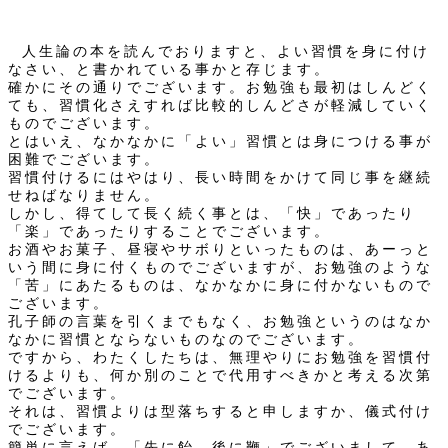
人生論の本を読んでおりますと、よい習慣を身に付け
なさい、と書かれている事かと存じます。
確かにその通りでございます。お勉強も最初はしんどく
ても、習慣化さえすれば比較的しんどさが軽減していく
ものでございます。
とはいえ、なかなかに「よい」習慣とは身につける事が
困難でございます。
習慣付けるにはやはり、長い時間をかけて同じ事を継続
せねばなりません。
しかし、得てして長く続く事とは、「快」であったり
「楽」であったりすることでございます。
お酒やお菓子、昼寝やサボりといったものは、あーっと
いう間に身に付くものでございますが、お勉強のような
「苦」にあたるものは、なかなかに身に付かないもので
ございます。
孔子師の言葉を引くまでもなく、お勉強というのはなか
なかに習慣とならないものなのでございます。
ですから、わたくしたちは、無理やりにお勉強を習慣付
けるよりも、何か別のことで代用すべきかと考える次第
でございます。
それは、習慣よりは型落ちすると申しますか、儀式付け
でございます。
簡単に言えば、「先に飴、後に鞭」でございまして、あ