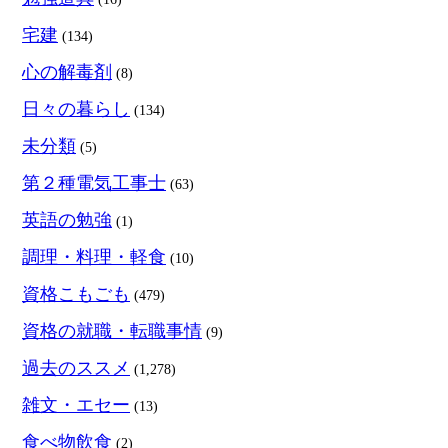
宅建
(134)
心の解毒剤
(8)
日々の暮らし
(134)
未分類
(5)
第２種電気工事士
(63)
英語の勉強
(1)
調理・料理・軽食
(10)
資格こもごも
(479)
資格の就職・転職事情
(9)
過去のススメ
(1,278)
雑文・エセー
(13)
食べ物飲食
(2)