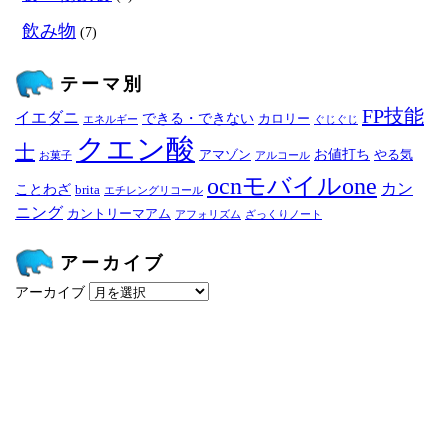
飲み物
(7)
テーマ別
FP技能
イエダニ
できる・できない
カロリー
エネルギー
ぐじぐじ
クエン酸
士
お値打ち
アマゾン
やる気
お菓子
アルコール
ocnモバイルone
カン
ことわざ
brita
エチレングリコール
ニング
カントリーマアム
アフォリズム
ざっくりノート
アーカイブ
アーカイブ