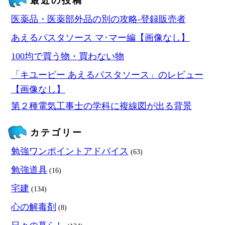
最近の投稿
医薬品・医薬部外品の別の攻略‐登録販売者
あえるパスタソース マ･マー編【画像なし】
100均で買う物・買わない物
「キユーピー あえるパスタソース」のレビュー
【画像なし】
第２種電気工事士の学科に複線図が出る背景
カテゴリー
勉強ワンポイントアドバイス
(63)
勉強道具
(16)
宅建
(134)
心の解毒剤
(8)