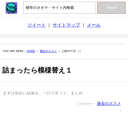
Search
ツイート
｜
サイトマップ
｜
メール
YOU ARE HERE >
HOME
＞
過去のススメ
＞
このページ
（）
詰まったら模様替え１
まずは初めに結論を。一口で言うと。まとめ。
過去のススメ
| カテゴリー：
|