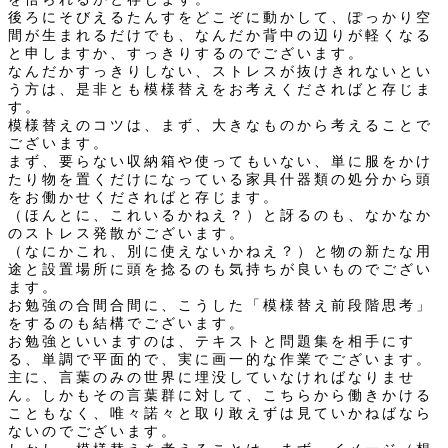
後ろにそびえるたんすをどこぞに動かして、ぽっかり空
間が生まれるだけでも、なんだか背中の辺りが軽くなる
と申しますか、すっきりするのでございます。
なんだかすっきりしない、ストレスが抜けきれないとい
う方は、是非とも模様替えをお考えくださればと存じま
す。
模様替えのコツは、まず、大きなものから考えることで
ございます。
まず、要らない収納箱や使ってもいない、単に服をかけ
たり物を置くだけになっている家具什器類の処分から頭
をお働かせくださればと存じます。
（ほんとに、これいるかねえ？）と訝るのも、なかなか
のストレス発散がございます。
（なにかこれ、別に使えないかねえ？）と物の新たな用
途と設置場所に頭を捻るのも気持ちが良いものでござい
ます。
お勉強の合間合間に、こうした「模様替え前段階思考」
をするのも結構でございます。
お勉強といいますのは、テキストと問題集を相手にす
る、単調で平面的で、実に画一的な作業でございます。
主に、言葉のみの世界に埋没していなければなりませ
ん。しかもその言葉群に対して、こちらから働きかける
こともなく、唯々諾々と取り敢えずは見ていかねばなら
ないのでございます。