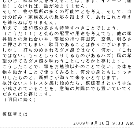
しかし、模様替えを考えることは、まず、イメージ（想
起）しなければ、話が始まりません。
そして、物や場所の多くの可能性とを考え、そして、自
分の好み・家族友人の反応を踏まえて、あれこれと考え
を練らねばなりません。
加えて、違和感の多さも特筆すべきことでしょう。
（こうだ！！）と会心の配置や用途を考えても、他の家
具類との兼ね合いや、部屋の持つ雰囲気、空気、明るさ
に押されてしまい、駄目であることは多々ございます。
しかし、打ちのめされるダメ感ではなく、何か、（これ
ではない。もっとしっくりくるものがあるハズ）風の希
望の持てるダメ感を味わうことになるかと存じます。
こうしたことで、頭をお勉強以外のことで使い、身体を
物を動かすことで使ってみると、何分心身ともにすっき
りしたものと、新鮮さが満々て来るかと存じます。
抜けないストレスを感じ始めたら、模様替えという手法
が残されていることを、意識の片隅にでも置いていてく
ださればと存じます。
（明日に続く）
模様替えは
2009年9月16日 9:33 AM