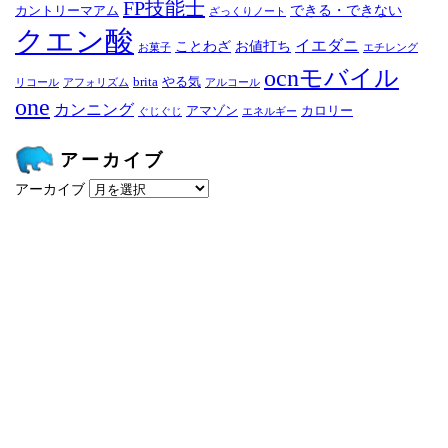
FP技能士
できる・できない
カントリーマアム
ざっくりノート
クエン酸
イエダニ
ことわざ
お値打ち
お菓子
エチレング
ocnモバイル
brita
やる気
リコール
アフォリズム
アルコール
one
カンニング
アマゾン
カロリー
ぐじぐじ
エネルギー
アーカイブ
アーカイブ