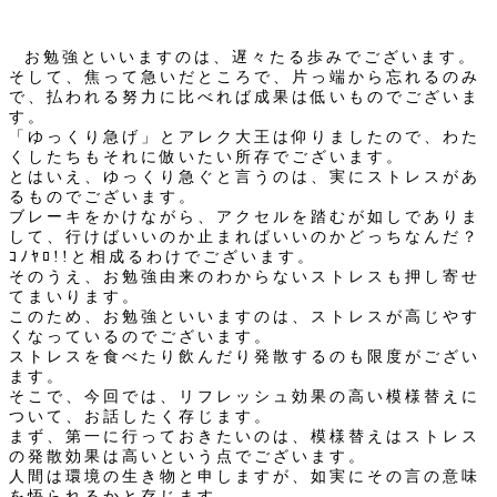
お勉強といいますのは、遅々たる歩みでございます。
そして、焦って急いだところで、片っ端から忘れるのみ
で、払われる努力に比べれば成果は低いものでございま
す。
「ゆっくり急げ」とアレク大王は仰りましたので、わた
くしたちもそれに倣いたい所存でございます。
とはいえ、ゆっくり急ぐと言うのは、実にストレスがあ
るものでございます。
ブレーキをかけながら、アクセルを踏むが如しでありま
して、行けばいいのか止まればいいのかどっちなんだ？
ｺﾉﾔﾛ!!と相成るわけでございます。
そのうえ、お勉強由来のわからないストレスも押し寄せ
てまいります。
このため、お勉強といいますのは、ストレスが高じやす
くなっているのでございます。
ストレスを食べたり飲んだり発散するのも限度がござい
ます。
そこで、今回では、リフレッシュ効果の高い模様替えに
ついて、お話したく存じます。
まず、第一に行っておきたいのは、模様替えはストレス
の発散効果は高いという点でございます。
人間は環境の生き物と申しますが、如実にその言の意味
を悟られるかと存じます。