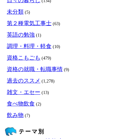
日々の暮らし
(134)
未分類
(5)
第２種電気工事士
(63)
英語の勉強
(1)
調理・料理・軽食
(10)
資格こもごも
(479)
資格の就職・転職事情
(9)
過去のススメ
(1,278)
雑文・エセー
(13)
食べ物飲食
(2)
飲み物
(7)
テーマ別