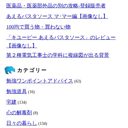
医薬品・医薬部外品の別の攻略‐登録販売者
あえるパスタソース マ･マー編【画像なし】
100均で買う物・買わない物
「キユーピー あえるパスタソース」のレビュー
【画像なし】
第２種電気工事士の学科に複線図が出る背景
カテゴリー
勉強ワンポイントアドバイス
(63)
勉強道具
(16)
宅建
(134)
心の解毒剤
(8)
日々の暮らし
(134)