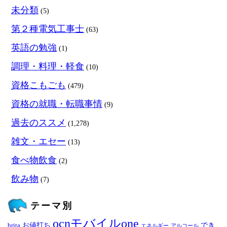
未分類
(5)
第２種電気工事士
(63)
英語の勉強
(1)
調理・料理・軽食
(10)
資格こもごも
(479)
資格の就職・転職事情
(9)
過去のススメ
(1,278)
雑文・エセー
(13)
食べ物飲食
(2)
飲み物
(7)
テーマ別
ocnモバイルone
お値打ち
でき
brita
エネルギー
アルコール