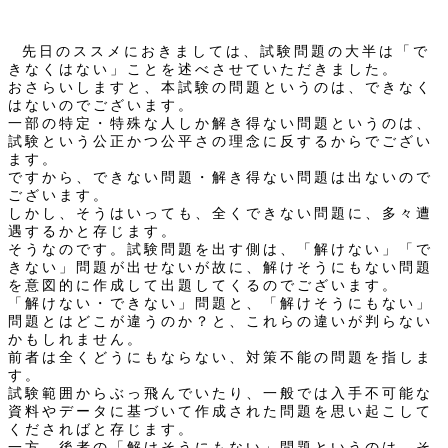
先日のススメにおきましては、試験問題の大半は「で
きなくはない」ことを述べさせていただきました。
おさらいしますと、本試験の問題というのは、できなく
はないのでございます。
一部の特定・特殊な人しか解き得ない問題というのは、
試験という公正かつ公平さの理念に反するからでござい
ます。
ですから、できない問題・解き得ない問題は出ないので
ございます。
しかし、そうはいっても、全くできない問題に、多々遭
遇するかと存じます。
そうなのです。試験問題を出す側は、「解けない」「で
きない」問題が出せないが故に、解けそうにもない問題
を意図的に作成して出題してくるのでございます。
「解けない・できない」問題と、「解けそうにもない」
問題とはどこが違うのか？と、これらの違いが判らない
かもしれません。
前者は全くどうにもならない、対策不能の問題を指しま
す。
試験範囲からぶっ飛んでいたり、一般では入手不可能な
資料やデータに基づいて作成された問題を思い起こして
くださればと存じます。
一方、後者の「解けそうにもない」問題というのは、そ