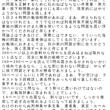
の問題を正解するために払わねばならない作業量・努力
量・投下時間数があまりにも高いので、現実的にはやり
ようがない問題を指します。
１日２４時間の勉強時間があれば、まあ、抑えられなく
はないけれども、そうでなければ到底対策不能な問題、
重箱の隅のそのまた隅を突いてくるような問題を思い浮
かべてくださればと存じます。
理論上はできるけど、実際にはできない、そういった塩
梅の問題を、出題者側は出してくるのでございます。
お勉強におきましては、目の前の問題が割に合うかどう
かを、強く意識すべきかと存じます。
300ページ以上の資料やら何やらを読み込まねば取れな
い１点など、完全に無視の範疇でございます。
100〜200ページを読んで1問出題されるかされないかい
う傾向であるなら、こんな割に合わない問題は、やらず
に捨て問題とする方が懸命でありましょう。
50ページくらいに１問であれば、まあ、手が空けば、テ
キストを３回精読し過去問をみっちり繰り返した暁に、
着手すればよろしいでしょう。
30ページに１問なら、そう割りに悪いわけではないの
で、お勉強対象に含まれることでしょう。
１0ページで１出題なら、割りはいいです。しっかり復
習して必ず点が取れるようになって起きましょう。
わけのわからぬ判例集や条文集、通達集、規定・ルール