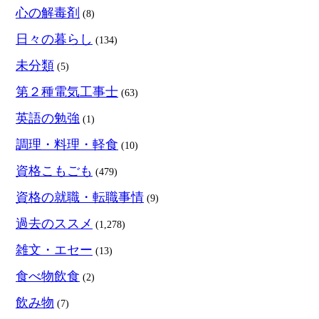
心の解毒剤
(8)
日々の暮らし
(134)
未分類
(5)
第２種電気工事士
(63)
英語の勉強
(1)
調理・料理・軽食
(10)
資格こもごも
(479)
資格の就職・転職事情
(9)
過去のススメ
(1,278)
雑文・エセー
(13)
食べ物飲食
(2)
飲み物
(7)