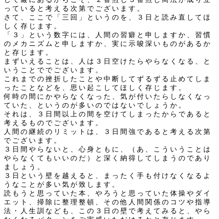
っていると考える次第でございます。
さて、ここで「三回」というのを、３日と読み直してほ
しく存じます。
「３」という数字には、人間の習癖と申しますか、習慣
のメカニズムと申しますか、実に示唆深いものがあるか
と存じます。
まずいえることは、人は３日空けたらやらなくなる、と
いうことででございます。
これまでの挫折したことや中断してずるずる止めてしま
ったことなどを、思い起こしてほしく存じます。
何時の間にかやらなくなった、気が付いたらしなくなっ
ていた、というのが多いのではないでしょうか。
それは、３日間以上の間を空けてしまったからであると
考えるものでございます。
人間の継続のリミットは、３日間強であると考える次第
でございます。
３日間やらないと、心身ともに、（あ、こういうことは
やらなくてもいいのだ）と深く納得してしまうのであり
ましょう。
３日という壁を越えると、まったく手も付けなくなるよ
うなことが多い気が致します。
読もうと思っていた本、やろうと思っていた体操やダイ
エット、掃除に整理整頓、その他人間関係のコツや指導
法・人生訓なども、この３日の壁で考えてみると、やら