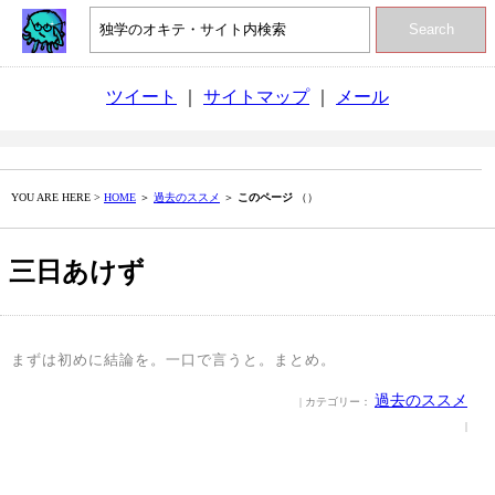
Search
ツイート
｜
サイトマップ
｜
メール
YOU ARE HERE >
HOME
＞
過去のススメ
＞
このページ
（）
三日あけず
まずは初めに結論を。一口で言うと。まとめ。
過去のススメ
| カテゴリー：
|