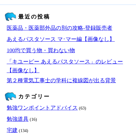
最近の投稿
医薬品・医薬部外品の別の攻略‐登録販売者
あえるパスタソース マ･マー編【画像なし】
100均で買う物・買わない物
「キユーピー あえるパスタソース」のレビュー
【画像なし】
第２種電気工事士の学科に複線図が出る背景
カテゴリー
勉強ワンポイントアドバイス
(63)
勉強道具
(16)
宅建
(134)