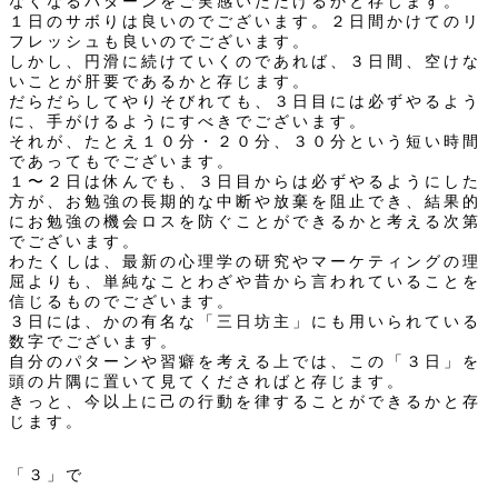
なくなるパターンをご実感いただけるかと存じます。
１日のサボりは良いのでございます。２日間かけてのリ
フレッシュも良いのでございます。
しかし、円滑に続けていくのであれば、３日間、空けな
いことが肝要であるかと存じます。
だらだらしてやりそびれても、３日目には必ずやるよう
に、手がけるようにすべきでございます。
それが、たとえ１０分・２０分、３０分という短い時間
であってもでございます。
１〜２日は休んでも、３日目からは必ずやるようにした
方が、お勉強の長期的な中断や放棄を阻止でき、結果的
にお勉強の機会ロスを防ぐことができるかと考える次第
でございます。
わたくしは、最新の心理学の研究やマーケティングの理
屈よりも、単純なことわざや昔から言われていることを
信じるものでございます。
３日には、かの有名な「三日坊主」にも用いられている
数字でございます。
自分のパターンや習癖を考える上では、この「３日」を
頭の片隅に置いて見てくださればと存じます。
きっと、今以上に己の行動を律することができるかと存
じます。
「３」で