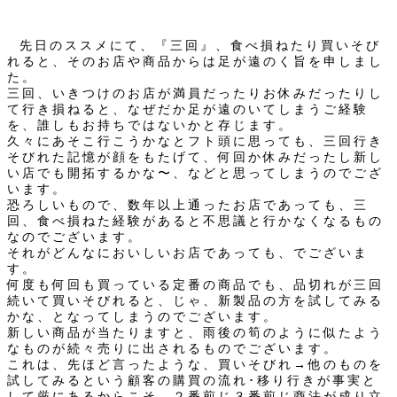
先日のススメにて、『三回』、食べ損ねたり買いそび
れると、そのお店や商品からは足が遠のく旨を申しまし
た。
三回、いきつけのお店が満員だったりお休みだったりし
て行き損ねると、なぜだか足が遠のいてしまうご経験
を、誰しもお持ちではないかと存じます。
久々にあそこ行こうかなとフト頭に思っても、三回行き
そびれた記憶が顔をもたげて、何回か休みだったし新し
い店でも開拓するかな〜、などと思ってしまうのでござ
います。
恐ろしいもので、数年以上通ったお店であっても、三
回、食べ損ねた経験があると不思議と行かなくなるもの
なのでございます。
それがどんなにおいしいお店であっても、でございま
す。
何度も何回も買っている定番の商品でも、品切れが三回
続いて買いそびれると、じゃ、新製品の方を試してみる
かな、となってしまうのでございます。
新しい商品が当たりますと、雨後の筍のように似たよう
なものが続々売りに出されるものでございます。
これは、先ほど言ったような、買いそびれ→他のものを
試してみるという顧客の購買の流れ･移り行きが事実と
して厳にあるからこそ、２番煎じ３番煎じ商法が成り立