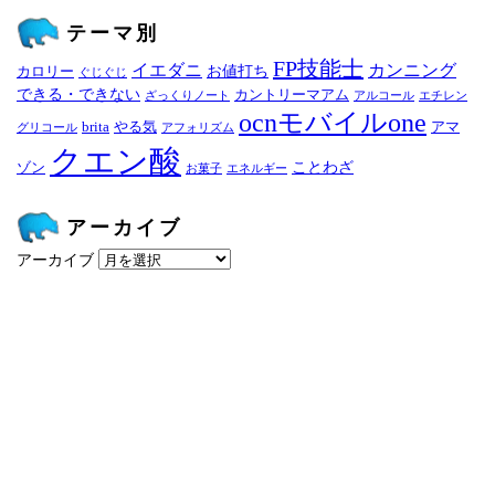
テーマ別
FP技能士
イエダニ
カンニング
お値打ち
カロリー
ぐじぐじ
できる・できない
カントリーマアム
ざっくりノート
アルコール
エチレン
ocnモバイルone
brita
やる気
アマ
グリコール
アフォリズム
クエン酸
ことわざ
ゾン
お菓子
エネルギー
アーカイブ
アーカイブ