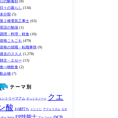
心の解毒剤
(8)
日々の暮らし
(134)
未分類
(5)
第２種電気工事士
(63)
英語の勉強
(1)
調理・料理・軽食
(10)
資格こもごも
(479)
資格の就職・転職事情
(9)
過去のススメ
(1,278)
雑文・エセー
(13)
食べ物飲食
(2)
飲み物
(7)
テーマ別
クエ
カントリーマアム
ざっくりノート
ン酸
お値打ち
ぐじぐじ
アフォリズム
エネ
ocn
FP技能士
brita
ルギー
アルコール