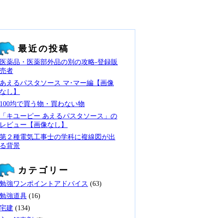
最近の投稿
医薬品・医薬部外品の別の攻略‐登録販
売者
あえるパスタソース マ･マー編【画像
なし】
100均で買う物・買わない物
「キユーピー あえるパスタソース」の
レビュー【画像なし】
第２種電気工事士の学科に複線図が出
る背景
カテゴリー
勉強ワンポイントアドバイス
(63)
勉強道具
(16)
宅建
(134)