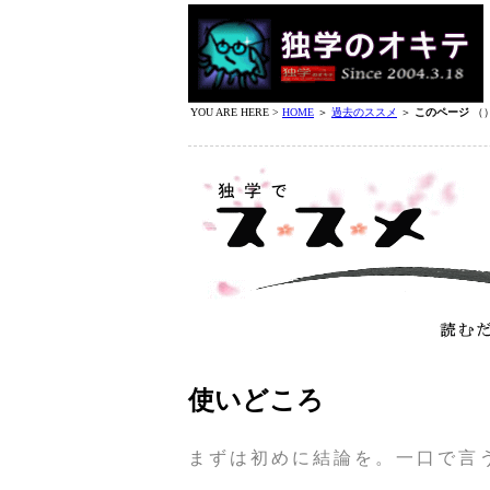
YOU ARE HERE >
HOME
＞
過去のススメ
＞
このページ
（
使いどころ
まずは初めに結論を。一口で言