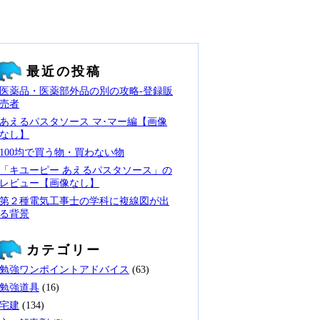
最近の投稿
医薬品・医薬部外品の別の攻略‐登録販
売者
あえるパスタソース マ･マー編【画像
なし】
100均で買う物・買わない物
「キユーピー あえるパスタソース」の
レビュー【画像なし】
第２種電気工事士の学科に複線図が出
る背景
カテゴリー
勉強ワンポイントアドバイス
(63)
勉強道具
(16)
宅建
(134)