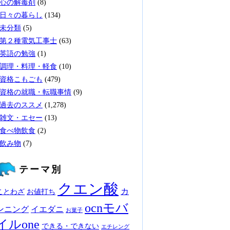
心の解毒剤
(8)
日々の暮らし
(134)
未分類
(5)
第２種電気工事士
(63)
英語の勉強
(1)
調理・料理・軽食
(10)
資格こもごも
(479)
資格の就職・転職事情
(9)
過去のススメ
(1,278)
雑文・エセー
(13)
食べ物飲食
(2)
飲み物
(7)
テーマ別
クエン酸
カ
ことわざ
お値打ち
ocnモバ
ンニング
イエダニ
お菓子
イルone
できる・できない
エチレング