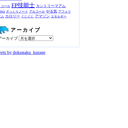
FP技能士
カントリーマアム
リコール
rita
やる気
ざっくりノート
アルコール
アフォリ
カロリー
アマゾン
ズム
ぐじぐじ
エネルギー
アーカイブ
アーカイブ
ets by dokugaku_kurage