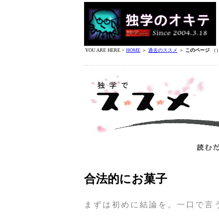
YOU ARE HERE >
HOME
＞
過去のススメ
＞
このページ
（
合法的にお菓子
まずは初めに結論を。一口で言