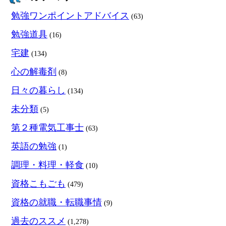
勉強ワンポイントアドバイス
(63)
勉強道具
(16)
宅建
(134)
心の解毒剤
(8)
日々の暮らし
(134)
未分類
(5)
第２種電気工事士
(63)
英語の勉強
(1)
調理・料理・軽食
(10)
資格こもごも
(479)
資格の就職・転職事情
(9)
過去のススメ
(1,278)