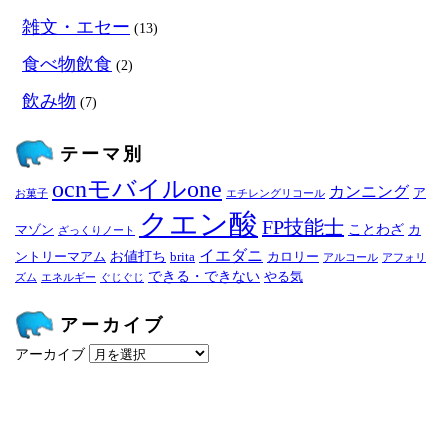
雑文・エセー
(13)
食べ物飲食
(2)
飲み物
(7)
テーマ別
ocnモバイルone
カンニング
ア
お菓子
エチレングリコール
クエン酸
FP技能士
ことわざ
マゾン
カ
ざっくりノート
イエダニ
お値打ち
ントリーマアム
brita
カロリー
アルコール
アフォリ
できる・できない
やる気
ズム
エネルギー
ぐじぐじ
アーカイブ
アーカイブ