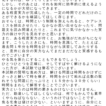
しかし、そのあとは、それを如何に効率的に使えるよう
になるかが大切になってきます。
ある程度実力が完成したら、一定の時間でどれだけのこ
とができるかを確認してほしく存じます。
おそらくは、時間という制限を加えられると、ケアレス
ミスを頻出させたり、なかなか思い出せなかったり、問
題文を読み間違えたりと、これまでに気づかなかった実
力の抜けや穴を見出すかと思います。
また、ある程度実力が付くと、お勉強がだれがちになり
ます。こうしたときにも、時間を意識して、たとえば、
過去問１年分を時間を計りながら演習してみたりする
と、意外に自分の実力なんてまだまだだなと実感するも
のでございます。
やる気を新たにすることもできるでしょう。
ひとつひとつを正確に、そしてすばやく解けるようにな
った方が、本試験では磐石でございます。
本試験の賢明な進め方は、解ける問題は時間をかけずに
さっさと解いて時を稼ぎ、時間をかけて粘れば点数の取
れそうな問題にたっぷりと（１５分から３０分くらい）
時間をまわして解答することでございます。
実力というのは時間の磨きもかけないといけません。
ただ、勘違いしてほしくないのは、何でもかんでも素早
くやらねばならない、というわけではないことです。
焦る乞食は儲けが少ない、といいますように、自分にと