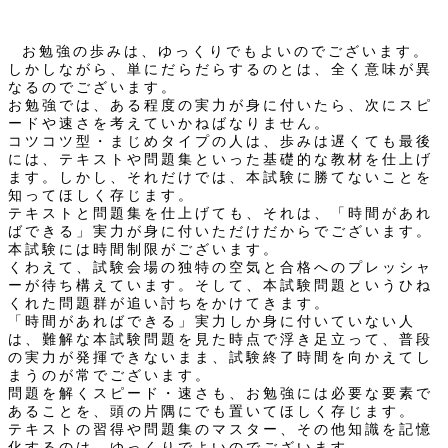
お勉強の歩みは、ゆっくりでもよいのでございます。
しかしながら、単にだらだらするのとは、全く意味が異
なるのでございます。
お勉強では、ある程度の実力が身に付いたら、次にスピ
ードや速さを考えていかねばなりません。
コツコツ型・まじめタイプの人は、歩みは遅くても最後
には、テキストや問題集といった基礎的な教材を仕上げ
ます。しかし、それだけでは、本試験に勝てないことを
知ってほしく存じます。
テキストと問題集を仕上げても、それは、「時間があれ
ばできる」実力が身に付いただけだからでございます。
本試験には時間制限がございます。
くわえて、試験会場の独特の空気と合格へのプレッシャ
ーが待ち構えています。そして、本試験問題というひね
くれた問題群が追い討ちをかけてきます。
「時間があればできる」実力しか身に付いていない人
は、難解な本試験問題を見た時点で浮き足立って、普段
の実力が発揮できないまま、試験終了時間を向かえてし
まうのが常でございます。
問題を解くスピード・速さも、お勉強には必要な要素で
あることを、頭の片隅にでも置いてほしく存じます。
テキストの習得や問題集のマスター、その他知識を記憶
化するのは、ゆっくりでよいのでございます。