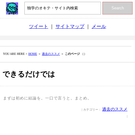
Search
ツイート
｜
サイトマップ
｜
メール
YOU ARE HERE >
HOME
＞
過去のススメ
＞
このページ
（）
できるだけでは
まずは初めに結論を。一口で言うと。まとめ。
過去のススメ
| カテゴリー：
|