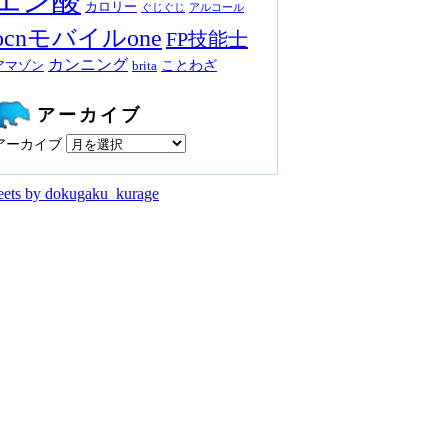
エン酸
カロリー
ぐじぐじ
アルコール
ocnモバイルone
FP技能士
カンニング
ことわざ
アマゾン
brita
アーカイブ
アーカイブ
ets by dokugaku_kurage