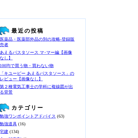
最近の投稿
医薬品・医薬部外品の別の攻略‐登録販
売者
あえるパスタソース マ･マー編【画像
なし】
100均で買う物・買わない物
「キユーピー あえるパスタソース」の
レビュー【画像なし】
第２種電気工事士の学科に複線図が出
る背景
カテゴリー
勉強ワンポイントアドバイス
(63)
勉強道具
(16)
宅建
(134)