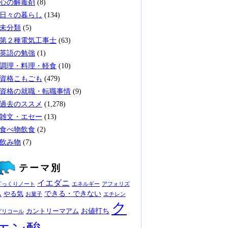
心の解毒剤
(8)
日々の暮らし
(134)
未分類
(5)
第２種電気工事士
(63)
英語の勉強
(1)
調理・料理・軽食
(10)
資格こもごも
(479)
資格の就職・転職事情
(9)
過去のススメ
(1,278)
雑文・エセー
(13)
食べ物飲食
(2)
飲み物
(7)
テーマ別
イエダニ
ざっくりノート
エネルギー
アフォリズ
できる・できない
やる気
ム
お菓子
エチレン
ク
お値打ち
カントリーマアム
グリコール