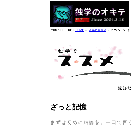
YOU ARE HERE >
HOME
＞
過去のススメ
＞
このページ
（
ざっと記憶
まずは初めに結論を。一口で言