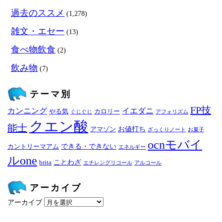
過去のススメ
(1,278)
雑文・エセー
(13)
食べ物飲食
(2)
飲み物
(7)
テーマ別
FP技
カンニング
イエダニ
やる気
カロリー
ぐじぐじ
アフォリズム
クエン酸
能士
お値打ち
アマゾン
ざっくりノート
お菓子
ocnモバイ
できる・できない
カントリーマアム
エネルギー
ルone
ことわざ
brita
エチレングリコール
アルコール
アーカイブ
アーカイブ