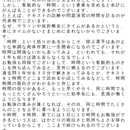
しかし、客観的な「時間」という要素を含めると余計に
がんばることができるのでございます。
たとえば、テキストの読解や問題演習の時間を計るのが
代表例でございます。
なぜ、マラソンや短距離走にタイムがあるかというと、
単にタイムがないとまじめに走れないからでございま
す。
「時間」という括りがあるからこそ、陸上選手はあのよ
うな単調な肉体作業に一生懸命になるのでございます。
時間は関係ないから走ってみよ、といわれても、それが
１年も続けば誰も走らなくなるでしょう。
お勉強も同様でございまして、時間という客観的ものさ
しを持ち込んでみると、意外に燃えるのでございます。
過去問１年分を３０分で解ききってみるとか、テキスト
を１時間でどこまで読めるか試してみるなどして、時間
制限の面白さがわかるかと存じます。
時間の括りがあると、もっと早くやろう、同じ時間でも
もっとたくさんやろうといった効率化にも、意識が働く
ようになります。
お勉強の進みが速くなれば、その分、同じ時間でたくさ
んのことを上手に運べるようになります。
５時間、６時間、果てには１日に１０時間もお勉強がで
きるという人は、はかどりの面白さと気持ちよさを味わ
っているからこそ、ここまで続けられるのでございま