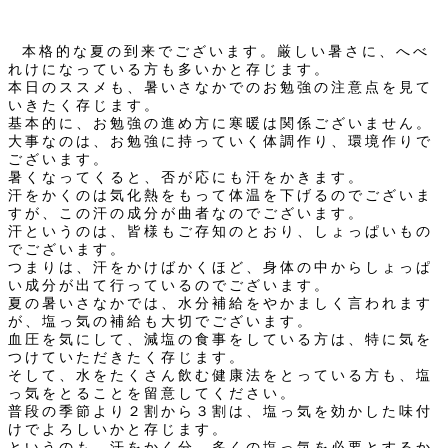
本格的な夏の到来でございます。厳しい暑さに、へべ
れけになっている方も多いかと存じます。
本日のススメも、暑いさなかでのお勉強の注意点を見て
いきたく存じます。
基本的に、お勉強の進め方に寒暖は関係ございません。
大事なのは、お勉強に持っていく体調作り、環境作りで
ございます。
暑くなってくると、否が応にも汗をかきます。
汗をかくのは気化熱をもって体温を下げるのでございま
すが、この汗の成分が曲者なのでございます。
汗というのは、皆様もご存知のとおり、しょっぱいもの
でございます。
つまりは、汗をかけばかくほど、身体の中からしょっぱ
い成分が出て行っているのでございます。
夏の暑いさなかでは、水分補給をやかましく言われます
が、塩っ気の補給も大切でございます。
血圧を気にして、減塩の食事をしている方は、特に気を
つけていただきたく存じます。
そして、水をたくさん飲む健康法をとっている方も、塩
っ気をとることを留意してください。
普段の季節より２割から３割は、塩っ気を効かした味付
けでよろしいかと存じます。
というのも、汗をかく分、多くの塩っ気を必要とするか