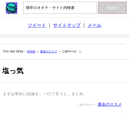
Search
ツイート
｜
サイトマップ
｜
メール
YOU ARE HERE >
HOME
＞
過去のススメ
＞
このページ
（）
塩っ気
まずは初めに結論を。一口で言うと。まとめ。
過去のススメ
| カテゴリー：
|