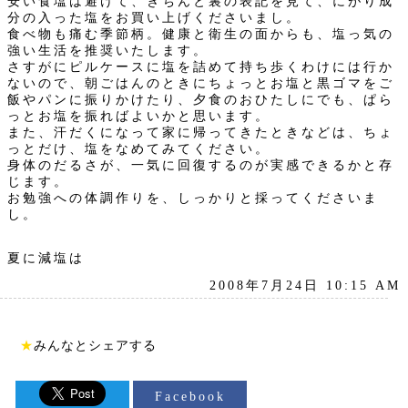
安い食塩は避けて、きちんと裏の表記を見て、にがり成
分の入った塩をお買い上げくださいまし。
食べ物も痛む季節柄。健康と衛生の面からも、塩っ気の
強い生活を推奨いたします。
さすがにピルケースに塩を詰めて持ち歩くわけには行か
ないので、朝ごはんのときにちょっとお塩と黒ゴマをご
飯やパンに振りかけたり、夕食のおひたしにでも、ぱら
っとお塩を振ればよいかと思います。
また、汗だくになって家に帰ってきたときなどは、ちょ
っとだけ、塩をなめてみてください。
身体のだるさが、一気に回復するのが実感できるかと存
じます。
お勉強への体調作りを、しっかりと採ってくださいま
し。
夏に減塩は
2008年7月24日 10:15 AM
★
みんなとシェアする
Facebook