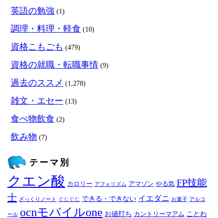
英語の勉強
(1)
調理・料理・軽食
(10)
資格こもごも
(479)
資格の就職・転職事情
(9)
過去のススメ
(1,278)
雑文・エセー
(13)
食べ物飲食
(2)
飲み物
(7)
テーマ別
クエン酸
FP技能
カロリー
アマゾン
やる気
アフォリズム
士
イエダニ
できる・できない
ざっくりノート
ぐじぐじ
お菓子
アルコ
ocnモバイルone
お値打ち
ことわ
カントリーマアム
ール