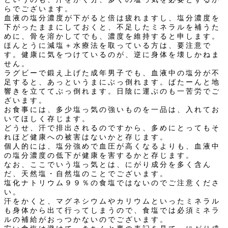
らでございます。
血液の塩分濃度が下がると倍は疲れますし、塩分濃度を
下がったままにしておくと、不足したミネラルを補うた
めに、骨を溶かしてでも、濃度を維持すると申します。
ほんとうに減塩＋水療法を取っている方は、要注意で
す。健康に気をつけているのが、逆に身体を壊しかねま
せん。
ラグビーで鍛え上げた成年男子でも、血液中の塩分が不
足すると、あっというまにぶっ倒れます。ばたーんと地
響きを立ててぶっ倒れます。日陰に運ぶのも一苦労でご
ざいます。
お食事には、多少塩っ気の強いものを一品は、入れてお
いてほしく存じます。
どうせ、汗で排出されるのですから、多めにとってもそ
れほど健康への被害はないかと存じます。
個人的には、塩分強めで血圧が高くなるよりも、血液中
の塩分濃度の低下が健康を害するかと存じます。
なお、ここでいう塩っ気とは、にがり成分を多く含ん
だ、天然塩・自然塩のことでございます。
塩化ナトリウム９９％の食塩ではないのでご注意くださ
い。
汗をかくと、マグネシウムやカリウムといったミネラル
も身体から出て行ってしまうので、食塩では必須ミネラ
ルの補給がおっつかないのでございます。