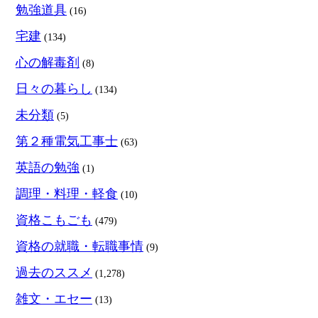
勉強道具
(16)
宅建
(134)
心の解毒剤
(8)
日々の暮らし
(134)
未分類
(5)
第２種電気工事士
(63)
英語の勉強
(1)
調理・料理・軽食
(10)
資格こもごも
(479)
資格の就職・転職事情
(9)
過去のススメ
(1,278)
雑文・エセー
(13)