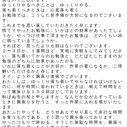
ゆっくりやるべきことは、ゆっくりやる。
落ち着くべきときは、心底落ち着く。
お勉強では、こうした前準備が大切になるのでございま
す。
これまでを思い返していただきたく存じます。
慌ててやったお勉強に、いかほどの効果があったでしょ
うか。やっつけ仕事で済ませたお勉強は、どのくらい頭
に残っているでしょうか。
それほど、思ったよりも効はないのでございます。
２〜３日か、１週間ほど、実地に実験をしてみてくださ
い。落ち着いてからのお勉強と、どたばたしたままのお
勉強のどちらに効果があったかを。
いかに落ち着くことが大切か、作業の要になるか、ご理
解いただけるかと存じます。
さて、ようやく腕振り体操でございます。
わたくしは、ゆっくり落ち着いてやらなければいけない
のに、何か時間に追われているときは、敢えて時間をと
って腕振りを１００回ほどしております。
転ばぬ先の杖と申しますか、なんだか心が上ずっている
ときに腕振りを行うと、すっと作業に入れる感がいたし
ます。
あたふたやっても、どうせあとでやり直して余計な時間
を食うものである、そう思って腕を振っております。
やったつもりで終わる、そうした無駄な時間を、腕振り