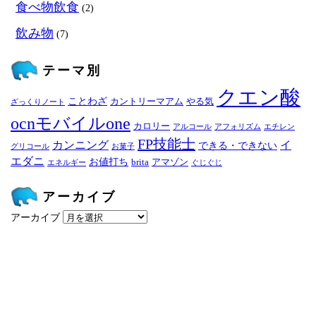
食べ物飲食
(2)
飲み物
(7)
テーマ別
クエン酸
ことわざ
カントリーマアム
やる気
ざっくりノート
ocnモバイルone
カロリー
アルコール
アフォリズム
エチレン
FP技能士
カンニング
イ
できる・できない
グリコール
お菓子
エダニ
お値打ち
brita
アマゾン
エネルギー
ぐじぐじ
アーカイブ
アーカイブ