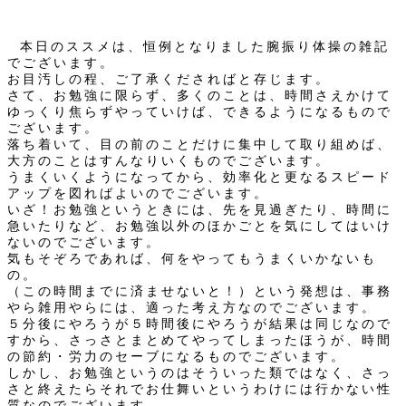
本日のススメは、恒例となりました腕振り体操の雑記
でございます。
お目汚しの程、ご了承くださればと存じます。
さて、お勉強に限らず、多くのことは、時間さえかけて
ゆっくり焦らずやっていけば、できるようになるもので
ございます。
落ち着いて、目の前のことだけに集中して取り組めば、
大方のことはすんなりいくものでございます。
うまくいくようになってから、効率化と更なるスピード
アップを図ればよいのでございます。
いざ！お勉強というときには、先を見過ぎたり、時間に
急いたりなど、お勉強以外のほかごとを気にしてはいけ
ないのでございます。
気もそぞろであれば、何をやってもうまくいかないも
の。
（この時間までに済ませないと！）という発想は、事務
やら雑用やらには、適った考え方なのでございます。
５分後にやろうが５時間後にやろうが結果は同じなので
すから、さっさとまとめてやってしまったほうが、時間
の節約・労力のセーブになるものでございます。
しかし、お勉強というのはそういった類ではなく、さっ
さと終えたらそれでお仕舞いというわけには行かない性
質なのでございます。