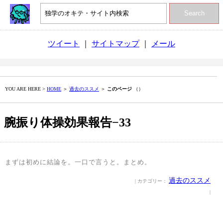
Search
ツイート
｜
サイトマップ
｜
メール
YOU ARE HERE >
HOME
＞
過去のススメ
＞
このページ
（）
腕振り体操効果報告−33
まずは初めに結論を。一口で言うと。まとめ。
過去のススメ
| カテゴリー：
|